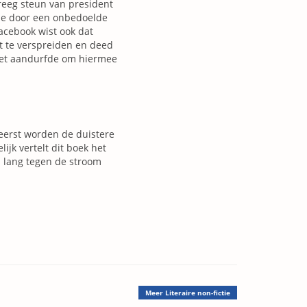
reeg steun van president
tme door een onbedoelde
acebook wist ook dat
 te verspreiden en deed
 het aandurfde om hiermee
eerst worden de duistere
ijk vertelt dit boek het
n lang tegen de stroom
Meer
Literaire non-fictie