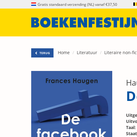
Gratis standaard verzending (NL) vanaf €37,50
Home
Literatuur
Literaire non-fic
TERUG
Ha
D
Uitge
Uitvo
Taal:
Staat