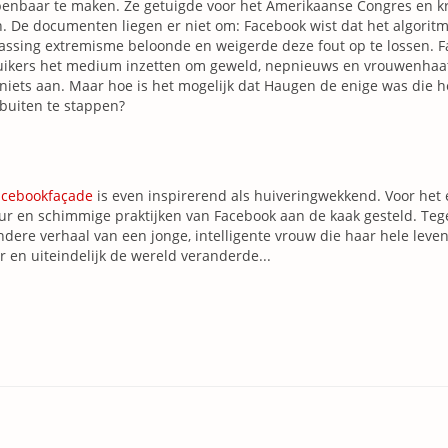
enbaar te maken. Ze getuigde voor het Amerikaanse Congres en k
. De documenten liegen er niet om: Facebook wist dat het algori
ssing extremisme beloonde en weigerde deze fout op te lossen. F
uikers het medium inzetten om geweld, nepnieuws en vrouwenhaat
niets aan. Maar hoe is het mogelijk dat Haugen de enige was die
buiten te stappen?
acebookfaçade
is even inspirerend als huiveringwekkend. Voor het 
ur en schimmige praktijken van Facebook aan de kaak gesteld. Tegel
ndere verhaal van een jonge, intelligente vrouw die haar hele leve
r en uiteindelijk de wereld veranderde...