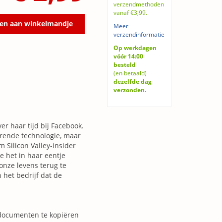
verzendmethoden
vanaf €3,99.
en aan winkelmandje
Meer
verzendinformatie
Op werkdagen
vóór 14:00
besteld
(en betaald)
dezelfde dag
verzonden.
r haar tijd bij Facebook.
derende technologie, maar
 Silicon Valley-insider
e het in haar eentje
onze levens terug te
 het bedrijf dat de
 documenten te kopiëren