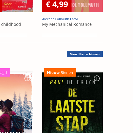
€ 4,99
Alexene Follmuth Farol
t childhood
My Mechanical Romance
Meer
Nieuw binnen
aagd
Nieuw
Binnen