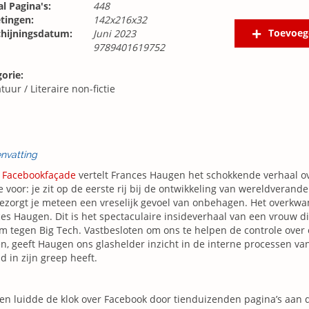
l Pagina's:
448
tingen:
142x216x32
Toevoeg
chijningsdatum:
Juni 2023
9789401619752
orie:
atuur
/
Literaire non-fictie
nvatting
 Facebookfaçade
vertelt Frances Haugen het schokkende verhaal ove
je voor: je zit op de eerste rij bij de ontwikkeling van wereldveran
ezorgt je meteen een vreselijk gevoel van onbehagen. Het overkwam
es Haugen. Dit is het spectaculaire insideverhaal van een vrouw di
 tegen Big Tech. Vastbesloten om ons te helpen de controle over 
en, geeft Haugen ons glashelder inzicht in de interne processen van
d in zijn greep heeft.
n luidde de klok over Facebook door tienduizenden pagina’s aan