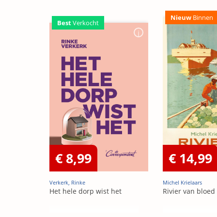
Nieuw
Binnen
Best
Verkocht
€ 8,99
€ 14,99
Verkerk, Rinke
Michel Krielaars
Het hele dorp wist het
Rivier van bloed