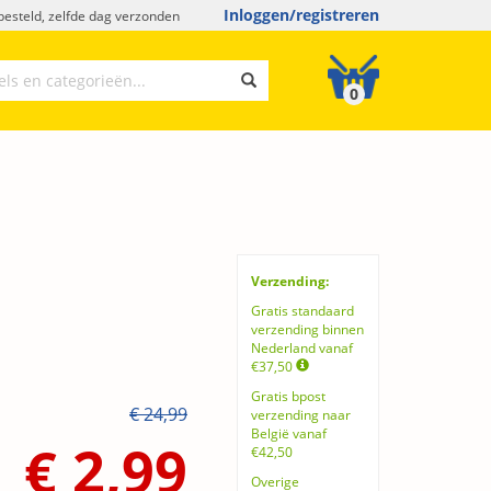
Inloggen/registreren
esteld, zelfde dag verzonden
0
Verzending:
Gratis standaard
verzending binnen
Nederland vanaf
€37,50
Gratis bpost
€ 24,99
verzending naar
België vanaf
€ 2,99
€42,50
Overige