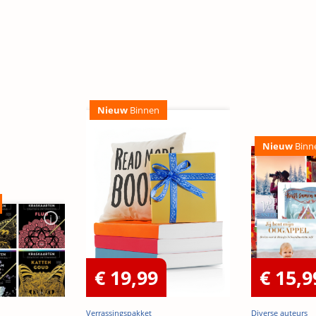
Nieuw
Binnen
Nieuw
Binn
€ 19,99
€ 15,9
Verrassingspakket
Diverse auteurs