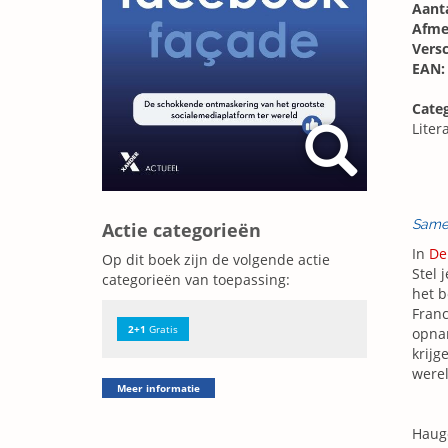
Aanta
Afme
Vers
EAN:
Categ
Liter
Same
Actie categorieën
In
De
Op dit boek zijn de volgende actie
Stel 
categorieën van toepassing:
het b
Franc
2+1
Gratis
opnam
krijg
werel
Meer informatie
Hauge