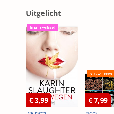
Uitgelicht
In prijs
Verlaagd
Nieuw
Binnen
€ 3,99
€ 7,99
Karin Slaughter
Manteau