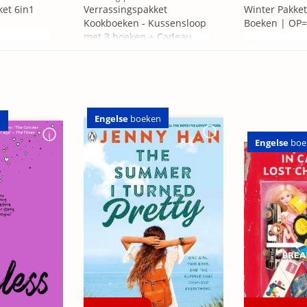
ket 6in1
Verrassingspakket
Winter Pakket
Kookboeken - Kussensloop
Boeken | OP
met 3 boeken + Cadeau
OP=OP
Engelse
boeken
n
Engelse
boe