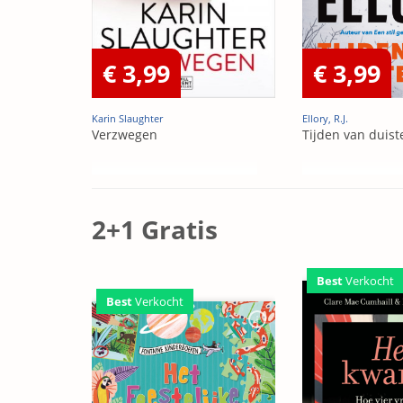
€ 3,99
€ 3,99
Karin Slaughter
Ellory, R.J.
Verzwegen
Tijden van duist
2+1 Gratis
Best
Verkocht
Best
Verkocht