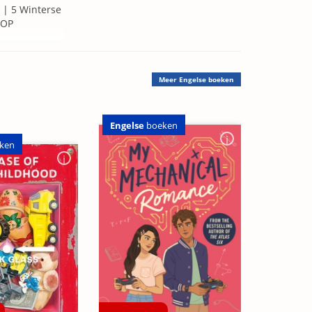
 | 5 Winterse
=OP
Meer
Engelse boeken
Engelse
boeken
ken