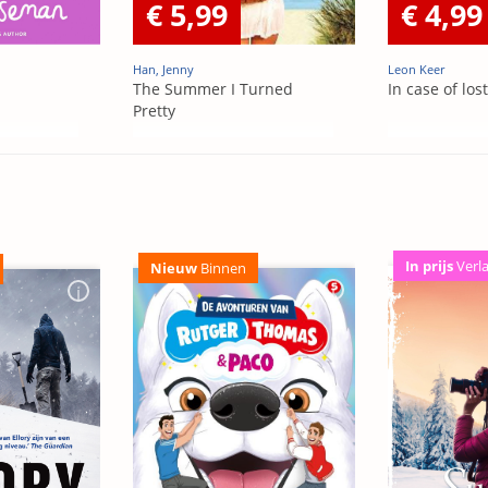
€ 5,99
€ 4,99
Han, Jenny
Leon Keer
The Summer I Turned
In case of los
Pretty
In prijs
Verl
Nieuw
Binnen