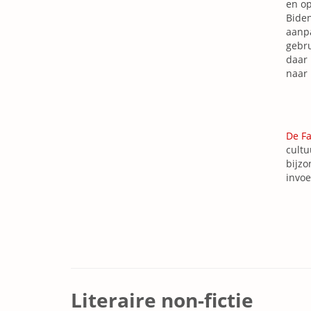
en op
Biden
aanpa
gebr
daar 
naar 
De F
cultu
bijzo
invoe
Literaire non-fictie