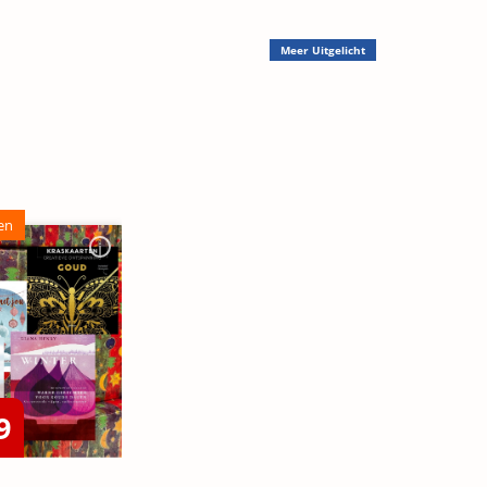
Meer
Uitgelicht
en
9