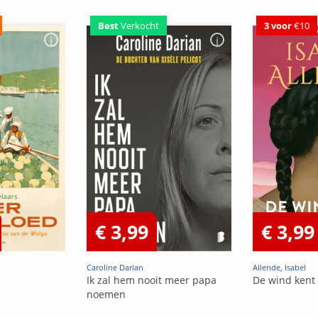
Best
Verkocht
3 voor
€10
€ 3,99
€ 3,99
Caroline Darian
Allende, Isabel
Ik zal hem nooit meer papa
De wind kent
noemen