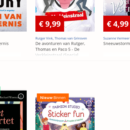
€ 9,99
€ 4,99
Rutger Vink, Thomas van Grinsven
Suzanne Vermeer
ernis
De avonturen van Rutger,
Sneeuwstorm
Thomas en Paco 5 - De
Verkleinstraal (Special
Edition)
Nieuw
Binnen