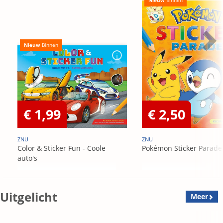
Nieuw
Binnen
€ 1,99
€ 2,50
ZNU
ZNU
Color & Sticker Fun - Coole
Pokémon Sticker Parade
auto's
Uitgelicht
Meer