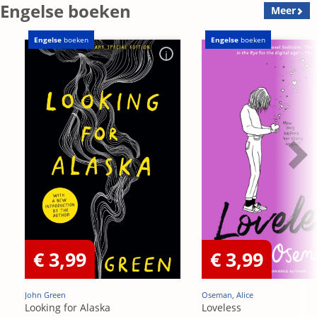
Engelse boeken
Meer
Engelse
boeken
Engelse
boeken
€ 3,99
€ 3,99
John Green
Oseman, Alice
Looking for Alaska
Loveless