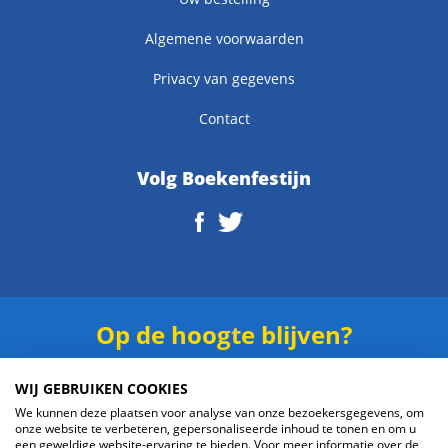
Algemene voorwaarden
Privacy van gegevens
Contact
Volg Boekenfestijn
Op de hoogte blijven?
Schrijf je in voor onze
nieuwsbrief
.
WIJ GEBRUIKEN COOKIES
We kunnen deze plaatsen voor analyse van onze bezoekersgegevens, om
onze website te verbeteren, gepersonaliseerde inhoud te tonen en om u
een geweldige website-ervaring te bieden. Voor meer informatie over de