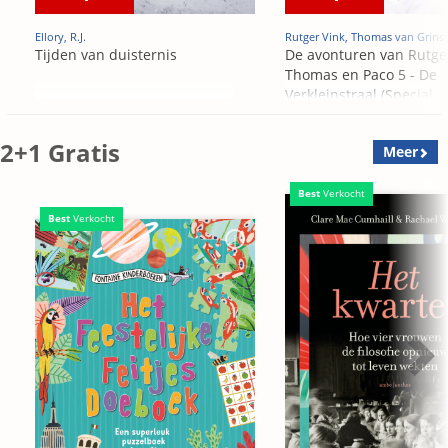
Ellory, R.J.
Rutger Vink, Thomas van Grins
Tijden van duisternis
De avonturen van Rutge
Thomas en Paco 5 - De
Verkleinstraal (Special
Edition)
2+1 Gratis
Meer
Best
Verkocht
Best
Verkocht