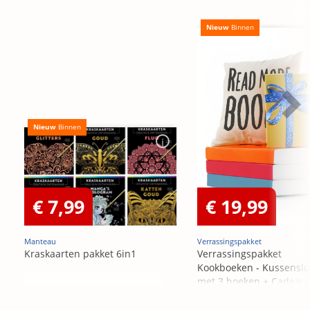
Nieuw
Binnen
Nieuw
Binnen
€ 7,99
€ 19,99
Manteau
Verrassingspakket
Kraskaarten pakket 6in1
Verrassingspakket
Kookboeken - Kussensl
met 3 boeken + Cadeau
OP=OP