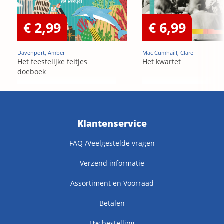
€ 2,99
€ 6,99
Davenport, Amber
Mac Cumhaill, Clare
Het feestelijke feitjes
Het kwartet
doeboek
Klantenservice
FAQ /Veelgestelde vragen
Verzend informatie
Assortiment en Voorraad
Betalen
Uw bestelling