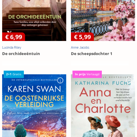
€ 6,99
€ 5,99
Lucinda Riley
Anne Jacobs
De orchideeëntuin
De scheepsdochter 1
In prijs
Verlaagd
2+1
Gratis