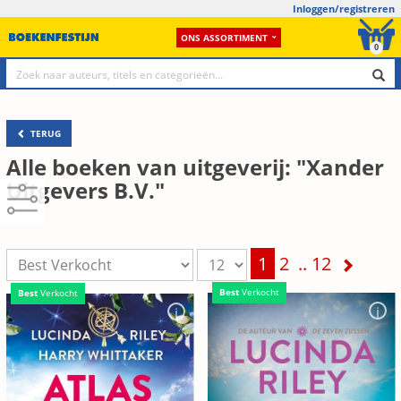
Inloggen/registreren
ONS ASSORTIMENT
0
TERUG
Alle boeken van uitgeverij: "Xander
Uitgevers B.V."
1
2
..
12
Best
Verkocht
Best
Verkocht