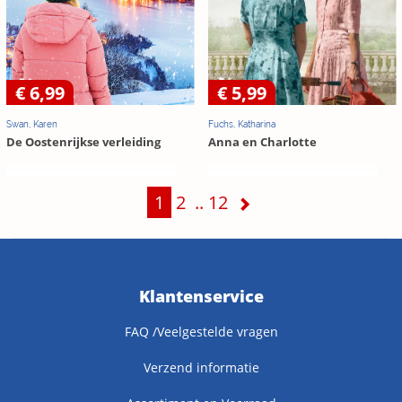
€ 6,99
€ 5,99
Swan, Karen
Fuchs, Katharina
De Oostenrijkse verleiding
Anna en Charlotte
1
2
..
12
Klantenservice
FAQ /Veelgestelde vragen
Verzend informatie