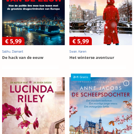
€ 5,99
€ 5,99
Salihu, Diamant
Swan, Karen
De hack van de eeuw
Het winterse avontuur
2+1
Gratis