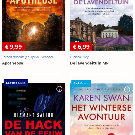
€ 9,99
€ 6,99
Jeroen Windmeijer, Tjarko Evenboer
Lucinda Riley
Apotheose
De lavendeltuin MP
Laatste
Stuks
2+1
Gratis