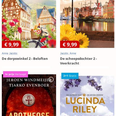
€ 9,99
€ 9,99
Anne Jacobs
Jacobs, Anne
De dorpswinkel 2 - Beloften
De scheepsdochter 2 -
Veerkracht
In prijs
Verlaagd
2+1
Gratis