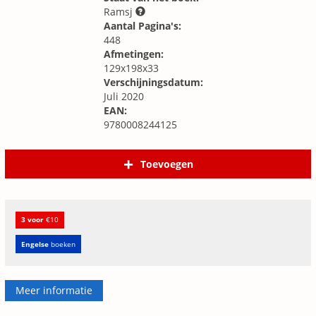
Ramsj
Aantal Pagina's:
448
Afmetingen:
129x198x33
Verschijningsdatum:
Juli 2020
EAN:
9780008244125
Toevoegen
3 voor
€10
Engelse
boeken
Meer informatie