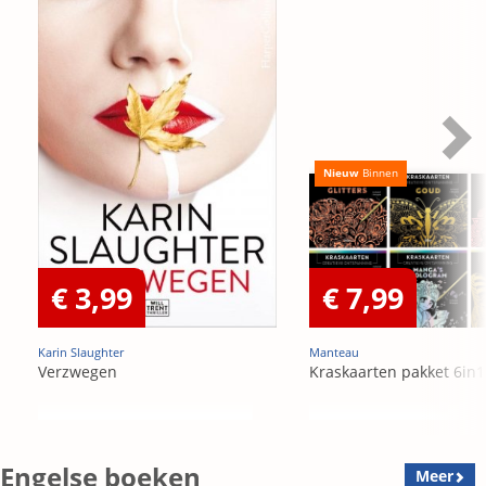
Nieuw
Binnen
€ 3,99
€ 7,99
Karin Slaughter
Manteau
Verzwegen
Kraskaarten pakket 6in1
Engelse boeken
Meer