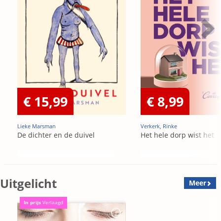
€ 15,99
€ 8,99
Lieke Marsman
Verkerk, Rinke
De dichter en de duivel
Het hele dorp wist het
Uitgelicht
Meer
In prijs
Verlaagd