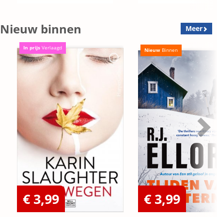
Nieuw binnen
Meer
In prijs
Verlaagd
Nieuw
Binnen
€ 3,99
€ 3,99