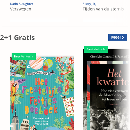
Karin Slaughter
Ellory, R.J.
Verzwegen
Tijden van duisternis
2+1 Gratis
Meer
Best
Verkocht
Best
Verkocht