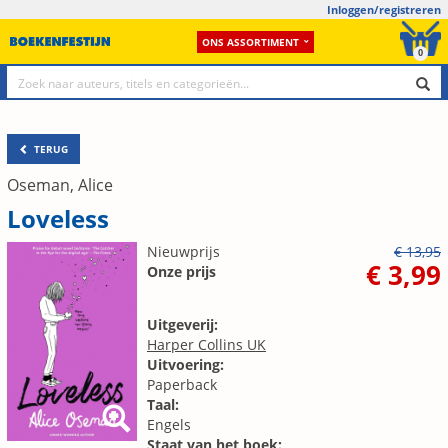
Inloggen/registreren
ONS ASSORTIMENT
0
TERUG
Oseman, Alice
Loveless
Nieuwprijs
€ 13,95
€ 3,99
Onze prijs
Uitgeverij:
Harper Collins UK
Uitvoering:
Paperback
Taal:
Engels
Staat van het boek: