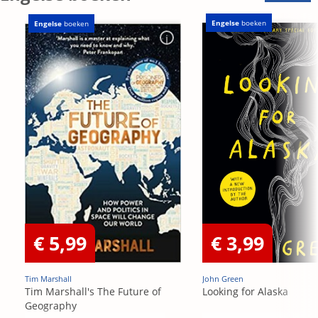
Engelse
boeken
Engelse
boeken
€ 5,99
€ 3,99
Tim Marshall
John Green
Tim Marshall's The Future of
Looking for Alaska
Geography