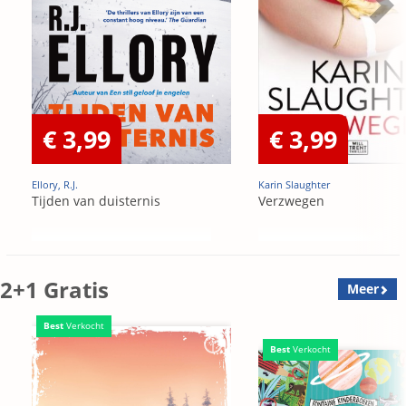
€ 3,99
€ 3,99
Ellory, R.J.
Karin Slaughter
Tijden van duisternis
Verzwegen
2+1 Gratis
Meer
Best
Verkocht
Best
Verkocht