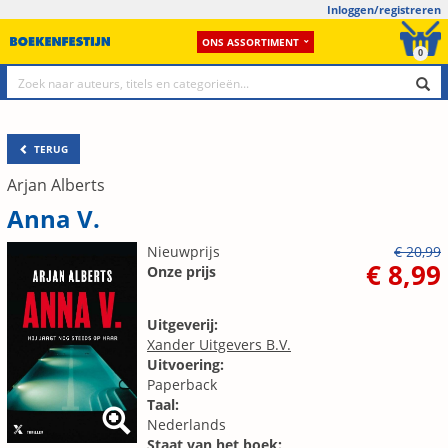
Inloggen/registreren
ONS ASSORTIMENT
0
TERUG
Arjan Alberts
Anna V.
Nieuwprijs
€ 20,99
€ 8,99
Onze prijs
Uitgeverij:
Xander Uitgevers B.V.
Uitvoering:
Paperback
Taal:
Nederlands
Staat van het boek: