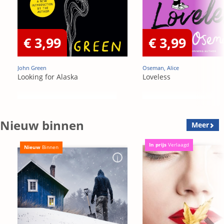
€ 3,99
€ 3,99
John Green
Oseman, Alice
Looking for Alaska
Loveless
Nieuw binnen
Meer
In prijs
Verlaagd
Nieuw
Binnen