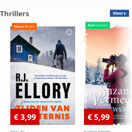
Thrillers
Meer
Best
Verkocht
Nieuw
Binnen
€ 3,99
€ 5,99
Ellory, R.J.
Suzanne Vermeer