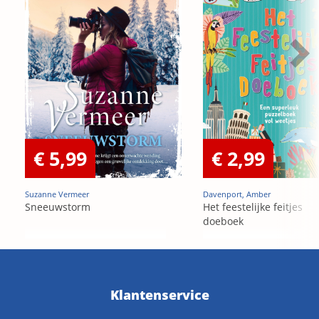
€ 5,99
€ 2,99
Suzanne Vermeer
Davenport, Amber
Sneeuwstorm
Het feestelijke feitjes
doeboek
Klantenservice