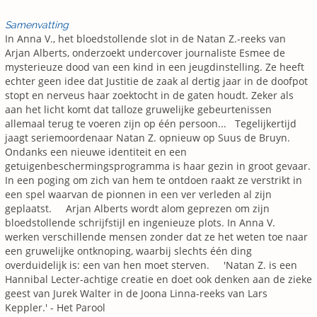
Samenvatting
In Anna V., het bloedstollende slot in de Natan Z.-reeks van
Arjan Alberts, onderzoekt undercover journaliste Esmee de
mysterieuze dood van een kind in een jeugdinstelling. Ze heeft
echter geen idee dat Justitie de zaak al dertig jaar in de doofpot
stopt en nerveus haar zoektocht in de gaten houdt. Zeker als
aan het licht komt dat talloze gruwelijke gebeurtenissen
allemaal terug te voeren zijn op één persoon... Tegelijkertijd
jaagt seriemoordenaar Natan Z. opnieuw op Suus de Bruyn.
Ondanks een nieuwe identiteit en een
getuigenbeschermingsprogramma is haar gezin in groot gevaar.
In een poging om zich van hem te ontdoen raakt ze verstrikt in
een spel waarvan de pionnen in een ver verleden al zijn
geplaatst. Arjan Alberts wordt alom geprezen om zijn
bloedstollende schrijfstijl en ingenieuze plots. In Anna V.
werken verschillende mensen zonder dat ze het weten toe naar
een gruwelijke ontknoping, waarbij slechts één ding
overduidelijk is: een van hen moet sterven. 'Natan Z. is een
Hannibal Lecter-achtige creatie en doet ook denken aan de zieke
geest van Jurek Walter in de Joona Linna-reeks van Lars
Keppler.' - Het Parool