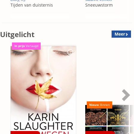
Tijden van duisternis
Sneeuwstorm
Uitgelicht
Meer
In prijs
Verlaagd
Nieuw
Binnen