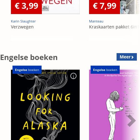
€ 3,99
€ 7,99
Karin Slaughter
Manteau
Verzwegen
Kraskaarten pakket 6in1
Engelse boeken
Meer
Engelse
boeken
Engelse
boeken