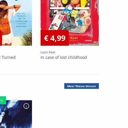
€ 4,99
Leon Keer
I Turned
In case of lost childhood
Meer
Nieuw binnen
ht