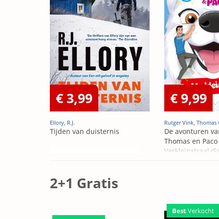
€ 3,99
€ 9,99
Ellory, R.J.
Rutger Vink, Thomas 
Tijden van duisternis
De avonturen va
Thomas en Paco 
Verkleinstraal (S
Edition)
2+1 Gratis
Best
Verkocht