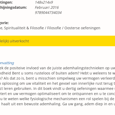
tingen:
148x214x9
chijningsdatum:
Februari 2016
9789044734034
orie:
e, Spiritualiteit & Filosofie
/
Filosofie
/
Oosterse oefeningen
delijk) uitverkocht
nvatting
k de positeive invloed van de juiste ademhalingstechnieken op uw
dheid Bent u soms rusteloos of buiten adem? Hebt u weleens te w
? Als dat zo is, bent u misschien simpelweg uw vermogen verleer
n oplossing om uw vitaliteit en het gevoel van innerlijke rust terug
ct leren gebruiken. In dit boek vindt u dertig oefeningen waarme
tert en uw vermogen optimaliseert om te ontspannen en u te con
u te weten welke fysiologische mechanismen een rol spelen bij d
 haalt uit een bewuste ademhaling. Ga uw gang, adem diep in en u