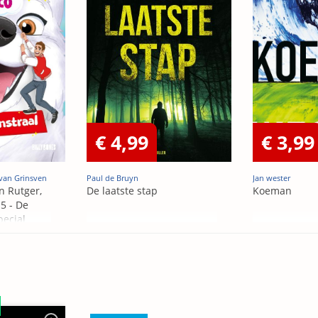
€ 4,99
€ 3,99
van Grinsven
Paul de Bruyn
Jan wester
n Rutger,
De laatste stap
Koeman
5 - De
pecial