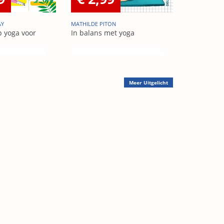
AY
MATHILDE PITON
p yoga voor
In balans met yoga
Meer
Uitgelicht