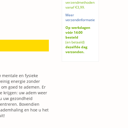
verzendmethoden
vanaf €3,99.
Meer
verzendinformatie
Op werkdagen
vóór 14:00
besteld
(en betaald)
dezelfde dag
verzonden.
 mentale en fysieke
einig energie zonder
d om goed te ademen. Er
 te krijgen: uw adem weer
e u uw gezondheid
centreren. Bovendien
e ademhaling en hoe u het
it!