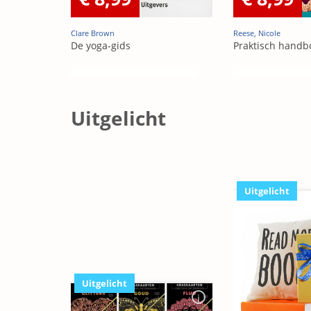
Clare Brown
Reese, Nicole
De yoga-gids
Praktisch handb
Uitgelicht
Uitgelicht
Uitgelicht