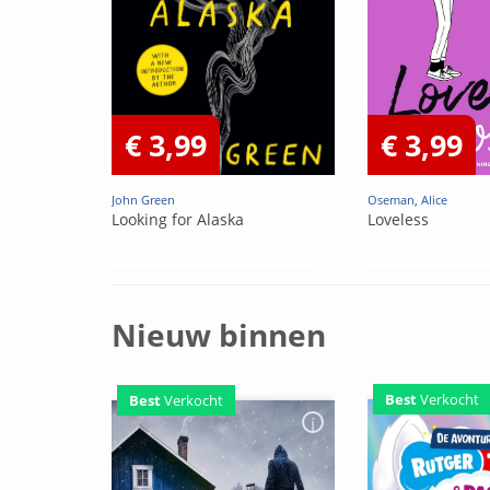
€ 3,99
€ 3,99
John Green
Oseman, Alice
Looking for Alaska
Loveless
Nieuw binnen
Best
Verkocht
Best
Verkocht