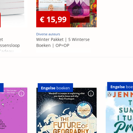
€ 15,99
Diverse auteurs
et
Winter Pakket | 5 Winterse
ssensloop
Boeken | OP=OP
 Cadeau
Engelse
boe
n
Engelse
boeken