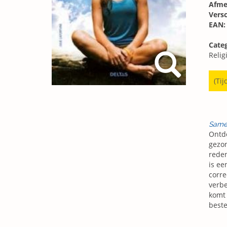
Afme
Vers
EAN:
Categ
Religi
(Tij
Same
Ontde
gezon
reden
is ee
corre
verbe
komt 
beste