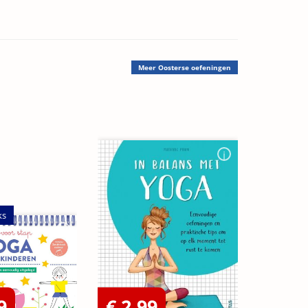
Meer
Oosterse oefeningen
ks
9
€ 2,99