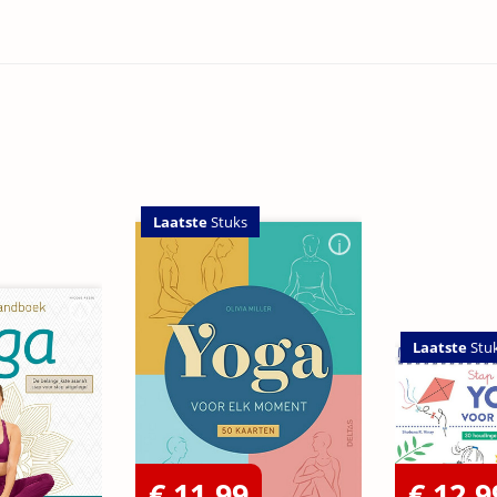
Laatste
Stuks
Laatste
Stu
€ 11,99
€ 12,9