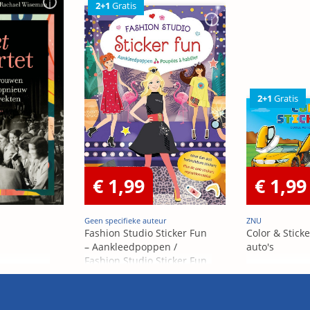
2+1
Gratis
2+1
Gratis
€ 1,99
€ 1,99
Geen specifieke auteur
ZNU
Fashion Studio Sticker Fun
Color & Sticke
– Aankleedpoppen /
auto's
Fashion Studio Sticker Fun
– Poupées Á habiller