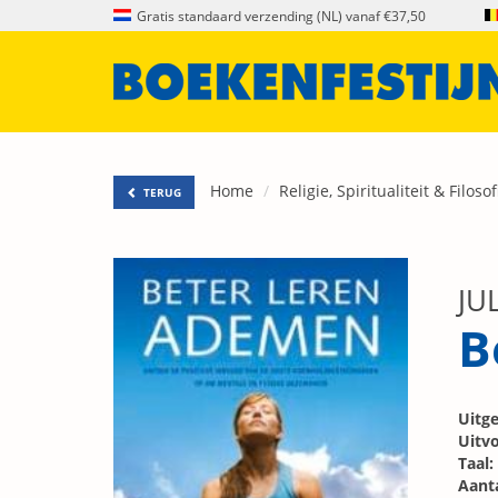
Gratis standaard verzending (NL) vanaf €37,50
Home
Religie, Spiritualiteit & Filosof
TERUG
JU
B
Uitge
Uitvo
Taal:
Aanta