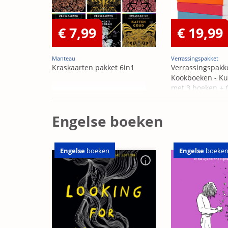
€ 7,99
€ 19,99
Manteau
Verrassingspakket
Kraskaarten pakket 6in1
Verrassingspakk
Kookboeken - Ku
met 3 boeken +
OP=OP
Engelse boeken
Engelse
boeken
Engelse
boeke