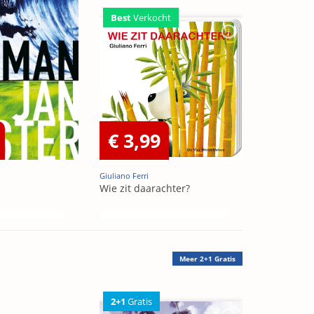
Best
Verkocht
€ 3,99
Giuliano Ferri
Wie zit daarachter?
Meer
2+1 Gratis
2+1
Gratis