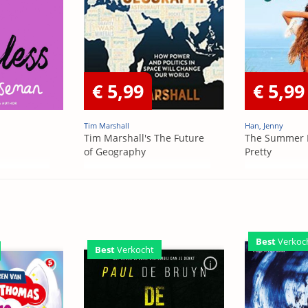
€ 5,99
€ 5,99
Tim Marshall
Han, Jenny
Tim Marshall's The Future
The Summer 
of Geography
Pretty
Best
Verkoc
Best
Verkocht