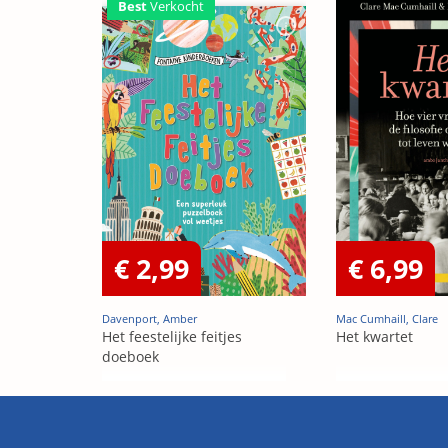
Best
Verkocht
€ 2,99
€ 6,99
Davenport, Amber
Mac Cumhaill, Clare
Het feestelijke feitjes
Het kwartet
doeboek