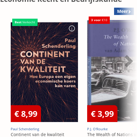
Meer
3 voor
€10
Best
Verkocht
€ 8,99
€ 3,99
Paul Schenderling
P.J. O'Rourke
Continent van de kwaliteit
The Wealth of Nations v