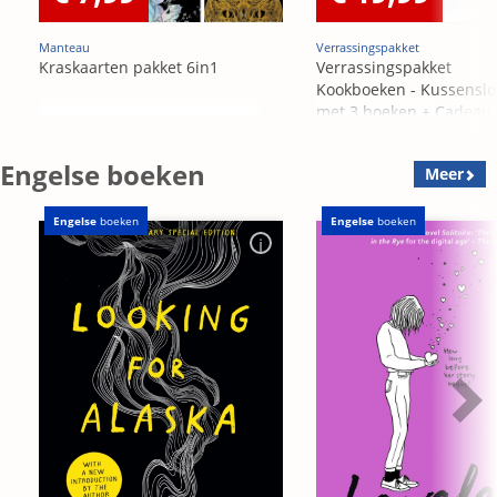
Manteau
Verrassingspakket
Kraskaarten pakket 6in1
Verrassingspakket
Kookboeken - Kussensl
met 3 boeken + Cadeau
OP=OP
Engelse boeken
Meer
Engelse
boeken
Engelse
boeken