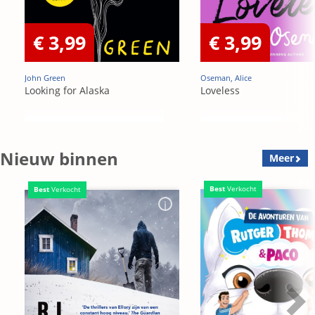
€ 3,99
€ 3,99
John Green
Oseman, Alice
Looking for Alaska
Loveless
Nieuw binnen
Meer
Best
Verkocht
Best
Verkocht