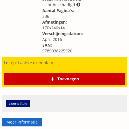
Licht beschadigd
Aantal Pagina's:
236
Afmetingen:
170x240x14
Verschijningsdatum:
April 2016
EAN:
9789038225920
Let op: Laatste exemplaar
Toevoegen
Laatste
Stuks
Meer informatie