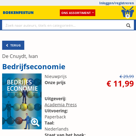
Inloggen/registreren
ONS ASSORTIMENT
0
TERUG
De Cnuydt, Ivan
Bedrijfseconomie
Nieuwprijs
€ 29,99
€ 11,99
Onze prijs
Uitgeverij:
Academia Press
Uitvoering:
Paperback
Taal:
Nederlands
Staat van het boek: