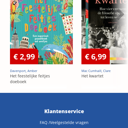
€ 2,99
€ 6,99
Davenport, Amber
Mac Cumhaill, Clare
Het feestelijke feitjes
Het kwartet
doeboek
Klantenservice
FAQ /Veelgestelde vragen