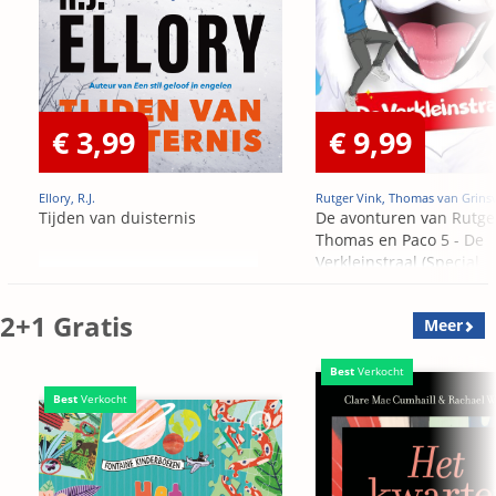
€ 3,99
€ 9,99
Ellory, R.J.
Rutger Vink, Thomas van Grins
Tijden van duisternis
De avonturen van Rutge
Thomas en Paco 5 - De
Verkleinstraal (Special
Edition)
2+1 Gratis
Meer
Best
Verkocht
Best
Verkocht