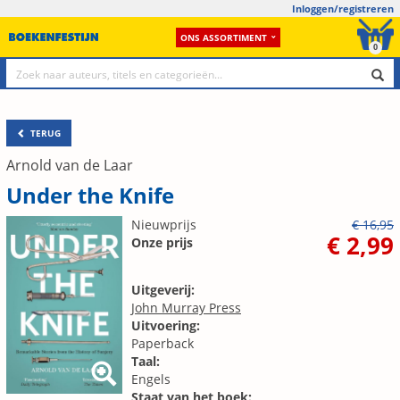
Inloggen/registreren
ONS ASSORTIMENT
0
TERUG
Arnold van de Laar
Under the Knife
Nieuwprijs
€ 16,95
€ 2,99
Onze prijs
Uitgeverij:
John Murray Press
Uitvoering:
Paperback
Taal:
Engels
Staat van het boek: