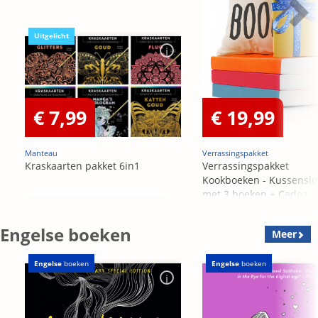
Uitgelicht
€ 7,99
€ 19,99
Manteau
Verrassingspakket
Kraskaarten pakket 6in1
Verrassingspakket
Kookboeken - Kussensl
met 3 boeken + Cadeau
OP=OP
Engelse boeken
Meer
Engelse
boeken
Engelse
boeken