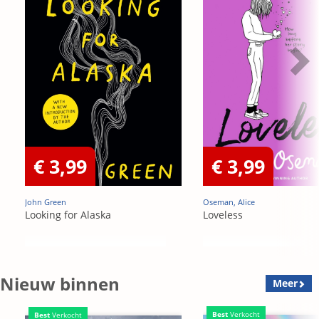
€ 3,99
€ 3,99
John Green
Oseman, Alice
Looking for Alaska
Loveless
Nieuw binnen
Meer
Best
Verkocht
Best
Verkocht