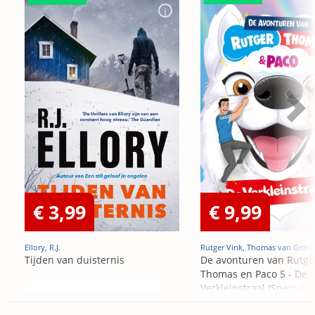
€ 3,99
€ 9,99
Ellory, R.J.
Rutger Vink, Thomas van Grins
Tijden van duisternis
De avonturen van Rutge
Thomas en Paco 5 - De
Verkleinstraal (Special
Edition)