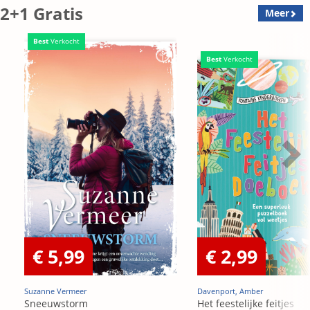
2+1 Gratis
Meer
Best
Verkocht
Best
Verkocht
€ 5,99
€ 2,99
Suzanne Vermeer
Davenport, Amber
Sneeuwstorm
Het feestelijke feitjes