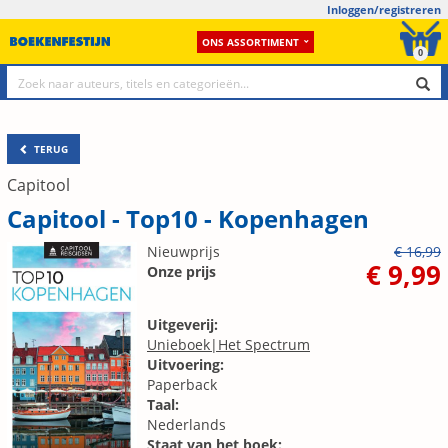
Inloggen/registreren
ONS ASSORTIMENT
0
TERUG
Capitool
Capitool - Top10 - Kopenhagen
Nieuwprijs
€ 16,99
€ 9,99
Onze prijs
Uitgeverij:
Unieboek|Het Spectrum
Uitvoering:
Paperback
Taal:
Nederlands
Staat van het boek: