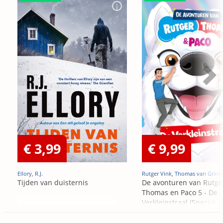
€ 3,99
€ 9,99
Ellory, R.J.
Rutger Vink, Thomas van Grins
Tijden van duisternis
De avonturen van Rutge
Thomas en Paco 5 - De
Verkleinstraal (Special
Edition)