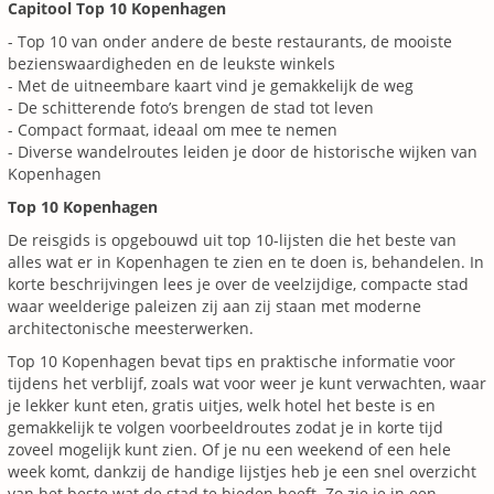
Capitool Top 10 Kopenhagen
- Top 10 van onder andere de beste restaurants, de mooiste
bezienswaardigheden en de leukste winkels
- Met de uitneembare kaart vind je gemakkelijk de weg
- De schitterende foto’s brengen de stad tot leven
- Compact formaat, ideaal om mee te nemen
- Diverse wandelroutes leiden je door de historische wijken van
Kopenhagen
Top 10 Kopenhagen
De reisgids is opgebouwd uit top 10-lijsten die het beste van
alles wat er in Kopenhagen te zien en te doen is, behandelen. In
korte beschrijvingen lees je over de veelzijdige, compacte stad
waar weelderige paleizen zij aan zij staan met moderne
architectonische meesterwerken.
Top 10 Kopenhagen bevat tips en praktische informatie voor
tijdens het verblijf, zoals wat voor weer je kunt verwachten, waar
je lekker kunt eten, gratis uitjes, welk hotel het beste is en
gemakkelijk te volgen voorbeeldroutes zodat je in korte tijd
zoveel mogelijk kunt zien. Of je nu een weekend of een hele
week komt, dankzij de handige lijstjes heb je een snel overzicht
van het beste wat de stad te bieden heeft. Zo zie je in een