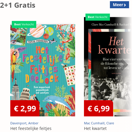
2+1 Gratis
Meer
Best
Verkocht
Best
Verkocht
€ 2,99
€ 6,99
Davenport, Amber
Mac Cumhaill, Clare
Het feestelijke feitjes
Het kwartet