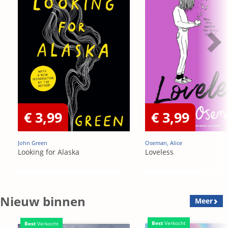
€ 3,99
€ 3,99
John Green
Oseman, Alice
Looking for Alaska
Loveless
Nieuw binnen
Meer
Best
Verkocht
Best
Verkocht