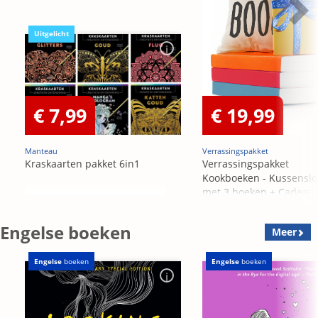
Uitgelicht
€ 7,99
€ 19,99
Manteau
Verrassingspakket
Kraskaarten pakket 6in1
Verrassingspakket
Kookboeken - Kussensl
met 3 boeken + Cadeau
OP=OP
Engelse boeken
Meer
Engelse
boeken
Engelse
boeken