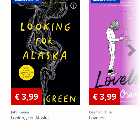
€ 3,99
€ 3,99
John Green
Oseman, Alice
Looking for Alaska
Loveless