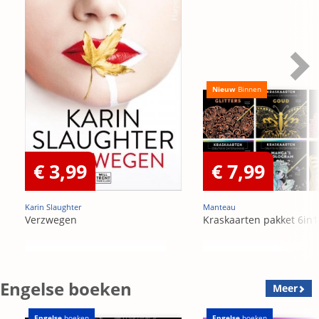
Nieuw
Binnen
€ 3,99
€ 7,99
Karin Slaughter
Manteau
Verzwegen
Kraskaarten pakket 6in1
Engelse boeken
Meer
Engelse
boeken
Engelse
boeken