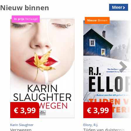
Nieuw binnen
Meer
In prijs
Verlaagd
Nieuw
Binnen
€ 3,99
€ 3,99
Karin Slaughter
Ellory, R.J.
Verzwegen
Tijden van duisternis