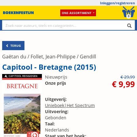
Inloggen/registreren
ONS ASSORTIMENT
0
TERUG
Gaëtan du / Follet, Jean-Philippe / Gendill
Capitool - Bretagne (2015)
Nieuwprijs
€ 29,99
€ 9,99
Onze prijs
Uitgeverij:
Unieboek|Het Spectrum
Uitvoering:
Gebonden
Taal:
Nederlands
Staat van het boek: