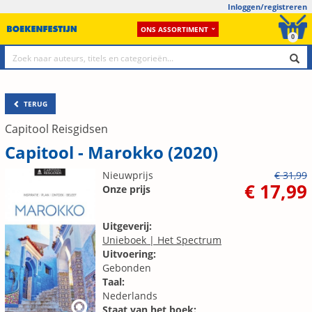
Inloggen/registreren
ONS ASSORTIMENT
0
TERUG
Capitool Reisgidsen
Capitool - Marokko (2020)
Nieuwprijs
€ 31,99
€ 17,99
Onze prijs
Uitgeverij:
Unieboek | Het Spectrum
Uitvoering:
Gebonden
Taal:
Nederlands
Staat van het boek: