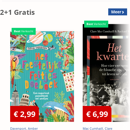
2+1 Gratis
Meer
Best
Verkocht
Best
Verkocht
€ 2,99
€ 6,99
Davenport, Amber
Mac Cumhaill, Clare