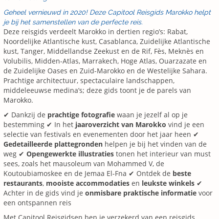
Geheel vernieuwd in 2020! Deze Capitool Reisgids Marokko helpt
je bij het samenstellen van de perfecte reis.
Deze reisgids verdeelt Marokko in dertien regio’s: Rabat,
Noordelijke Atlantische kust, Casablanca, Zuidelijke Atlantische
kust, Tanger, Middellandse Zeekust en de Rif, Fès, Meknès en
Volubilis, Midden-Atlas, Marrakech, Hoge Atlas, Ouarzazate en
de Zuidelijke Oases en Zuid-Marokko en de Westelijke Sahara.
Prachtige architectuur, spectaculaire landschappen,
middeleeuwse medina’s; deze gids toont je de parels van
Marokko.
✔ Dankzij de
prachtige fotografie
waan je jezelf al op je
bestemming ✔ In het
jaaroverzicht van Marokko
vind je een
selectie van festivals en evenementen door het jaar heen ✔
Gedetailleerde plattegronden
helpen je bij het vinden van de
weg ✔
Opengewerkte illustraties
tonen het interieur van must
sees, zoals het mausoleum van Mohammed V, de
Koutoubiamoskee en de Jemaa El-Fna ✔ Ontdek de
beste
restaurants
,
mooiste accommodaties
en
leukste winkels
✔
Achter in de gids vind je
onmisbare praktische informatie
voor
een ontspannen reis
Met Capitool Reisgidsen ben je verzekerd van een reisgids