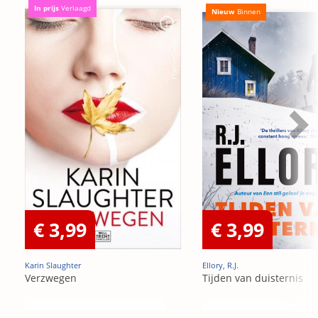
In prijs
Verlaagd
Nieuw
Binnen
€ 3,99
€ 3,99
Karin Slaughter
Ellory, R.J.
Verzwegen
Tijden van duisternis