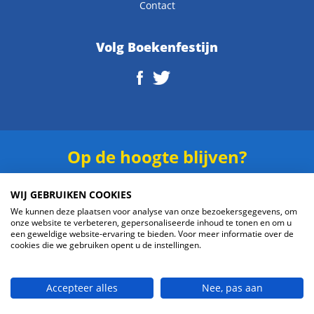
Contact
Volg Boekenfestijn
Op de hoogte blijven?
Schrijf je in voor onze
nieuwsbrief
.
WIJ GEBRUIKEN COOKIES
We kunnen deze plaatsen voor analyse van onze bezoekersgegevens, om
onze website te verbeteren, gepersonaliseerde inhoud te tonen en om u
een geweldige website-ervaring te bieden. Voor meer informatie over de
cookies die we gebruiken opent u de instellingen.
Verzenden
Accepteer alles
Nee, pas aan
© 2026 Boekenfestijn.com | website door
BlueMinds.nl