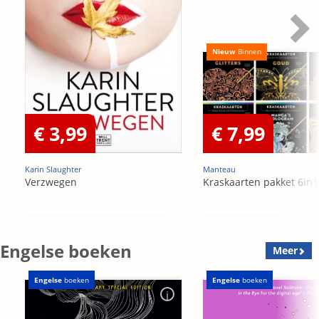
Nieuw
Binnen
€ 3,99
€ 7,99
Karin Slaughter
Manteau
Verzwegen
Kraskaarten pakket 6in1
Engelse boeken
Meer
Engelse
boeken
Engelse
boeken