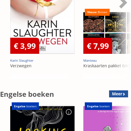
Nieuw
Binnen
€ 3,99
€ 7,99
Karin Slaughter
Manteau
Verzwegen
Kraskaarten pakket 6in1
Engelse boeken
Meer
Engelse
boeken
Engelse
boeken