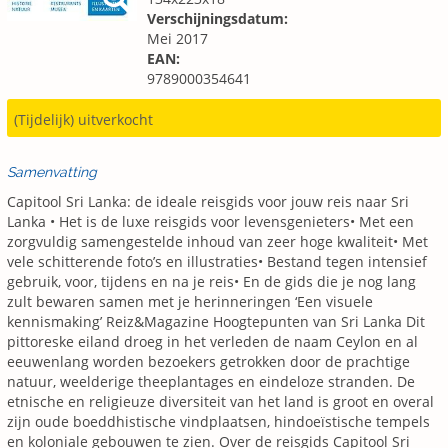
Verschijningsdatum:
Mei 2017
EAN:
9789000354641
(Tijdelijk) uitverkocht
Samenvatting
Capitool Sri Lanka: de ideale reisgids voor jouw reis naar Sri
Lanka • Het is de luxe reisgids voor levensgenieters• Met een
zorgvuldig samengestelde inhoud van zeer hoge kwaliteit• Met
vele schitterende foto’s en illustraties• Bestand tegen intensief
gebruik, voor, tijdens en na je reis• En de gids die je nog lang
zult bewaren samen met je herinneringen ‘Een visuele
kennismaking’ Reiz&Magazine Hoogtepunten van Sri Lanka Dit
pittoreske eiland droeg in het verleden de naam Ceylon en al
eeuwenlang worden bezoekers getrokken door de prachtige
natuur, weelderige theeplantages en eindeloze stranden. De
etnische en religieuze diversiteit van het land is groot en overal
zijn oude boeddhistische vindplaatsen, hindoeïstische tempels
en koloniale gebouwen te zien. Over de reisgids Capitool Sri