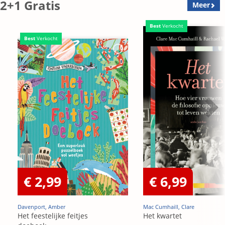
2+1 Gratis
Meer
Best
Verkocht
Best
Verkocht
€ 2,99
€ 6,99
Davenport, Amber
Mac Cumhaill, Clare
Het feestelijke feitjes
Het kwartet