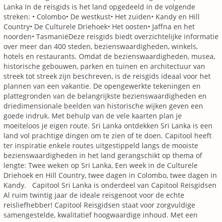
Lanka In de reisgids is het land opgedeeld in de volgende
streken: • Colombo• De westkust• Het zuiden• Kandy en Hill
Country• De Culturele Driehoek• Het oosten• Jaffna en het
noorden• TasmaniëDeze reisgids biedt overzichtelijke informatie
over meer dan 400 steden, bezienswaardigheden, winkels,
hotels en restaurants. Omdat de bezienswaardigheden, musea,
historische gebouwen, parken en tuinen en architectuur van
streek tot streek zijn beschreven, is de reisgids ideaal voor het
plannen van een vakantie. De opengewerkte tekeningen en
plattegronden van de belangrijkste bezienswaardigheden en
driedimensionale beelden van historische wijken geven een
goede indruk. Met behulp van de vele kaarten plan je
moeiteloos je eigen route. Sri Lanka ontdekken Sri Lanka is een
land vol prachtige dingen om te zien of te doen. Capitool heeft
ter inspiratie enkele routes uitgestippeld langs de mooiste
bezienswaardigheden in het land gerangschikt op thema of
lengte: Twee weken op Sri Lanka, Een week in de Culturele
Driehoek en Hill Country, twee dagen in Colombo, twee dagen in
Kandy. Capitool Sri Lanka is onderdeel van Capitool Reisgidsen
Al ruim twintig jaar de ideale reisgenoot voor de echte
reisliefhebber! Capitool Reisgidsen staat voor zorgvuldige
samengestelde, kwalitatief hoogwaardige inhoud. Met een