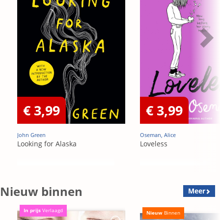
€ 3,99
€ 3,99
John Green
Oseman, Alice
Looking for Alaska
Loveless
Nieuw binnen
Meer
In prijs
Verlaagd
Nieuw
Binnen