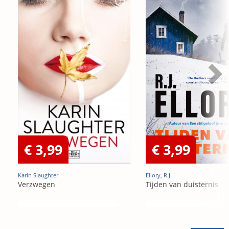
€ 3,99
€ 3,99
Karin Slaughter
Ellory, R.J.
Verzwegen
Tijden van duisternis