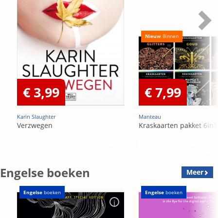
Nieuw
Binnen
€ 3,99
€ 7,99
Karin Slaughter
Manteau
Verzwegen
Kraskaarten pakket 6in1
Engelse boeken
Meer
Engelse
boeken
Engelse
boeken