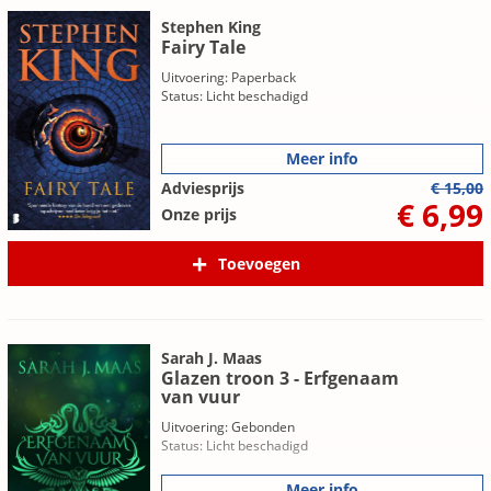
Stephen King
Fairy Tale
Uitvoering: Paperback
Status: Licht beschadigd
Meer info
Adviesprijs
€ 15,00
€ 6,99
Onze prijs
Toevoegen
Sarah J. Maas
Glazen troon 3 - Erfgenaam
van vuur
Uitvoering: Gebonden
Status: Licht beschadigd
Meer info