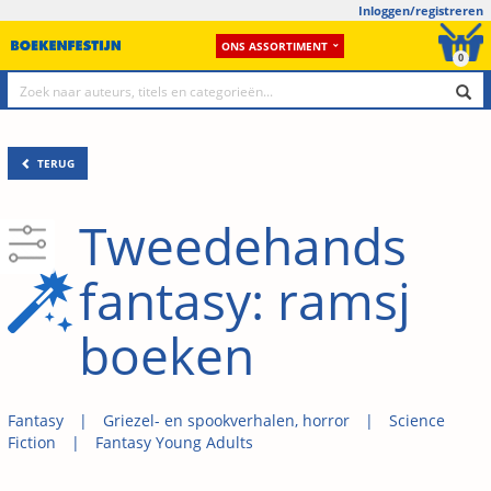
Inloggen/registreren
ONS ASSORTIMENT
0
TERUG
Tweedehands
fantasy: ramsj
boeken
Fantasy
Griezel- en spookverhalen, horror
Science
Fiction
Fantasy Young Adults