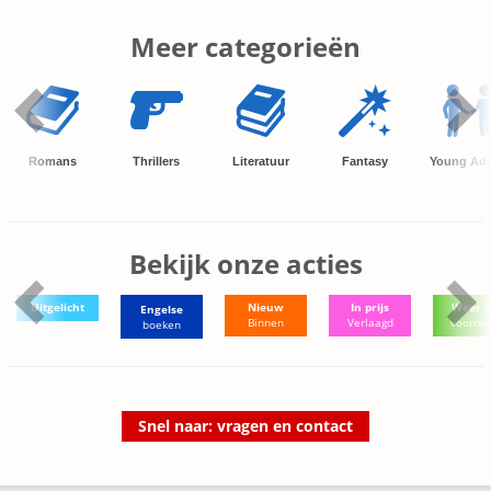
Meer categorieën
Romans
Thrillers
Literatuur
Fantasy
Young Adu
Bekijk onze acties
Uitgelicht
Nieuw
In prijs
Weer o
Engelse
Binnen
Verlaagd
voorra
boeken
Snel naar: vragen en contact