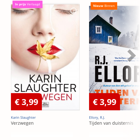
In prijs
Verlaagd
Nieuw
Binnen
€ 3,99
€ 3,99
Karin Slaughter
Ellory, R.J.
Verzwegen
Tijden van duisternis