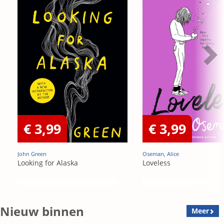
€ 3,99
€ 3,99
John Green
Oseman, Alice
Looking for Alaska
Loveless
Nieuw binnen
Meer