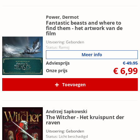
Power, Dermot
Fantastic beasts and where to
find them - het artwork van de
film
Uitvoering: Gebonden
Status: Ramsj
Meer info
Adviesprijs
€ 49,95
€ 6,99
Onze prijs
Toevoegen
Andrzej Sapkowski
The Witcher - Het kruispunt der
raven
Uitvoering: Gebonden
Status: Licht beschadigd