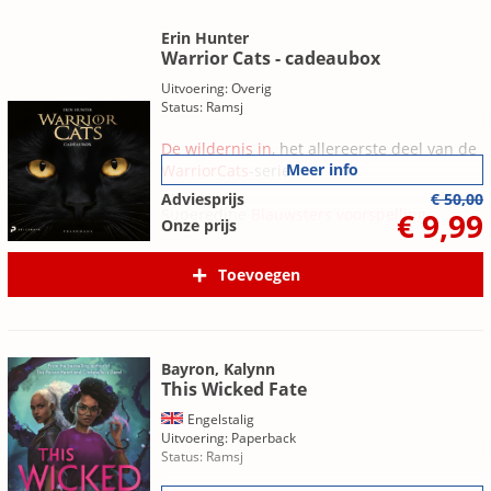
Erin Hunter
Warrior Cats - cadeaubox
Uitvoering: Overig
Status: Ramsj
De wildernis in
, het allereerste deel van de
Meer info
WarriorCats
-serie
Adviesprijs
€ 50,00
Supereditie
Blauwsters voorspelling
€ 9,99
Onze prijs
WarriorCats dagboek
Toevoegen
Bladwijzers en 3D-postkaart
Bayron, Kalynn
This Wicked Fate
Engelstalig
Uitvoering: Paperback
Status: Ramsj