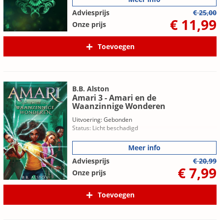
Adviesprijs
€ 25,00
€ 11,99
Onze prijs
Toevoegen
B.B. Alston
Amari 3 - Amari en de
Waanzinnige Wonderen
Uitvoering: Gebonden
Status: Licht beschadigd
Meer info
Adviesprijs
€ 20,99
€ 7,99
Onze prijs
Toevoegen