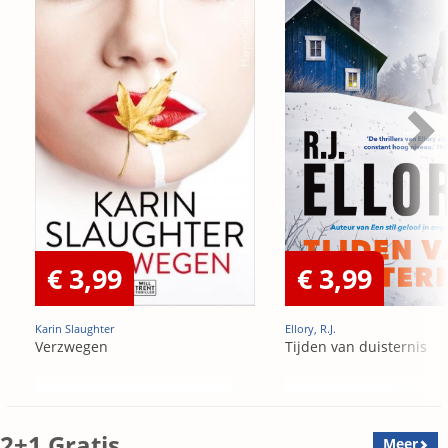
€ 3,99
€ 3,99
Karin Slaughter
Ellory, R.J.
Verzwegen
Tijden van duisternis
2+1 Gratis
Meer