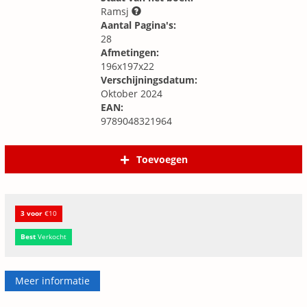
Ramsj
Aantal Pagina's:
28
Afmetingen:
196x197x22
Verschijningsdatum:
Oktober 2024
EAN:
9789048321964
Toevoegen
3 voor
€10
Best
Verkocht
Meer informatie