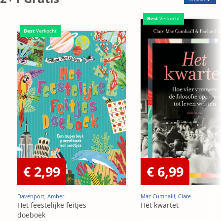
Best
Verkocht
Best
Verkocht
€ 2,99
€ 6,99
Davenport, Amber
Mac Cumhaill, Clare
Het feestelijke feitjes
Het kwartet
doeboek