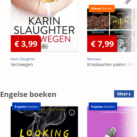
Nieuw
Binnen
€ 3,99
€ 7,99
Karin Slaughter
Manteau
Verzwegen
Kraskaarten pakket 6in1
Engelse boeken
Meer
Engelse
boeken
Engelse
boeken