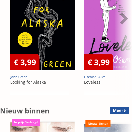
€ 3,99
€ 3,99
John Green
Oseman, Alice
Looking for Alaska
Loveless
Nieuw binnen
Meer
In prijs
Verlaagd
Nieuw
Binnen