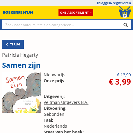
Inloggen/registreren
ONS ASSORTIMENT
0
TERUG
Patricia Hegarty
Samen zijn
Nieuwprijs
€ 13,99
€ 3,99
Onze prijs
Uitgeverij:
Veltman Uitgevers B.V.
Uitvoering:
Gebonden
Taal:
Nederlands
Staat van het boek: