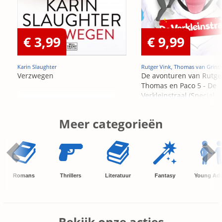
€ 3,99
€ 9,99
Karin Slaughter
Rutger Vink, Thomas van Grins
Verzwegen
De avonturen van Rutge
Thomas en Paco 5 - De
Verkleinstraal (Special
Edition)
Meer categorieën
Romans
Thrillers
Literatuur
Fantasy
Young Adu
Bekijk onze acties