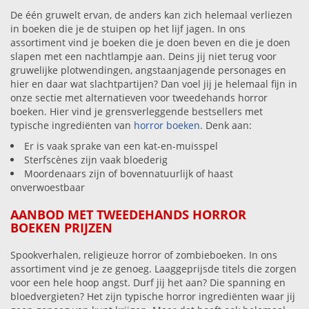
De één gruwelt ervan, de anders kan zich helemaal verliezen
in boeken die je de stuipen op het lijf jagen. In ons
assortiment vind je boeken die je doen beven en die je doen
slapen met een nachtlampje aan. Deins jij niet terug voor
gruwelijke plotwendingen, angstaanjagende personages en
hier en daar wat slachtpartijen? Dan voel jij je helemaal fijn in
onze sectie met alternatieven voor tweedehands horror
boeken. Hier vind je grensverleggende bestsellers met
typische ingrediënten van
horror boeken
. Denk aan:
Er is vaak sprake van een kat-en-muisspel
Sterfscènes zijn vaak bloederig
Moordenaars zijn of bovennatuurlijk of haast
onverwoestbaar
AANBOD MET TWEEDEHANDS HORROR
BOEKEN PRIJZEN
Spookverhalen, religieuze horror of zombieboeken. In ons
assortiment vind je ze genoeg. Laaggeprijsde titels die zorgen
voor een hele hoop angst. Durf jij het aan? Die spanning en
bloedvergieten? Het zijn typische horror ingrediënten waar jij