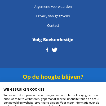
Algemene voorwaarden
Privacy van gegevens
Contact
Volg Boekenfestijn
Op de hoogte blijven?
Schrijf je in voor onze
nieuwsbrief
.
WIJ GEBRUIKEN COOKIES
We kunnen deze plaatsen voor analyse van onze bezoekersgegevens, om
onze website te verbeteren, gepersonaliseerde inhoud te tonen en om u
een geweldige website-ervaring te bieden. Voor meer informatie over de