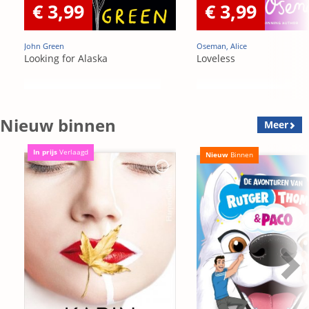
€ 3,99
€ 3,99
John Green
Oseman, Alice
Looking for Alaska
Loveless
Nieuw binnen
Meer
In prijs
Verlaagd
Nieuw
Binnen