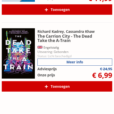
Toevoegen
Richard Kadrey, Cassandra Khaw
The Carrion City - The Dead
Take the A-Train
Engelstalig
Uitvoering: Gebonden
Status: Licht beschadigd
Meer info
Adviesprijs
€ 24,95
€ 6,99
Onze prijs
Toevoegen