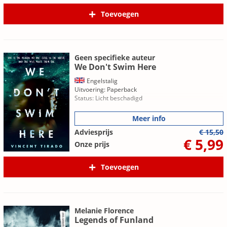
Toevoegen
Geen specifieke auteur
We Don't Swim Here
Engelstalig
Uitvoering: Paperback
Status: Licht beschadigd
Meer info
Adviesprijs
€ 15,50
€ 5,99
Onze prijs
Toevoegen
Melanie Florence
Legends of Funland