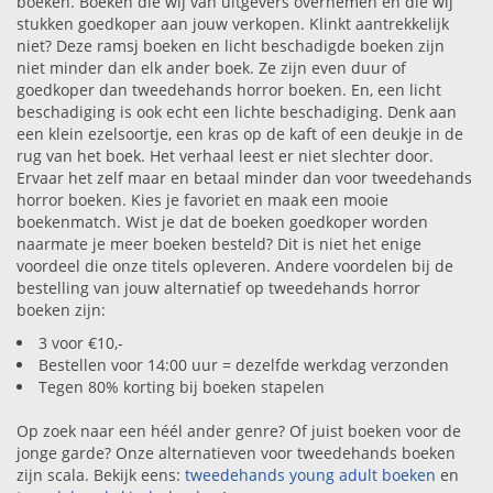
boeken. Boeken die wij van uitgevers overnemen en die wij
stukken goedkoper aan jouw verkopen. Klinkt aantrekkelijk
niet? Deze ramsj boeken en licht beschadigde boeken zijn
niet minder dan elk ander boek. Ze zijn even duur of
goedkoper dan tweedehands horror boeken. En, een licht
beschadiging is ook echt een lichte beschadiging. Denk aan
een klein ezelsoortje, een kras op de kaft of een deukje in de
rug van het boek. Het verhaal leest er niet slechter door.
Ervaar het zelf maar en betaal minder dan voor tweedehands
horror boeken. Kies je favoriet en maak een mooie
boekenmatch. Wist je dat de boeken goedkoper worden
naarmate je meer boeken besteld? Dit is niet het enige
voordeel die onze titels opleveren. Andere voordelen bij de
bestelling van jouw alternatief op tweedehands horror
boeken zijn:
3 voor €10,-
Bestellen voor 14:00 uur = dezelfde werkdag verzonden
Tegen 80% korting bij boeken stapelen
Op zoek naar een héél ander genre? Of juist boeken voor de
jonge garde? Onze alternatieven voor tweedehands boeken
zijn scala. Bekijk eens:
tweedehands young adult boeken
en