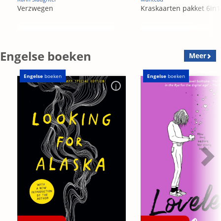
Verzwegen
Kraskaarten pakket 6in1
Engelse boeken
Meer
Engelse
boeken
Engelse
boeken