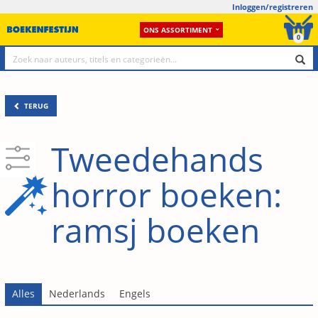
Inloggen/registreren
ONS ASSORTIMENT
0
TERUG
Tweedehands
horror boeken:
ramsj boeken