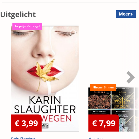
Uitgelicht
Meer
In prijs
Verlaagd
Nieuw
Binnen
€ 3,99
€ 7,99
Karin Slaughter
Manteau