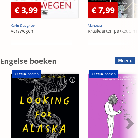
€ 3,99
€ 7,99
Karin Slaughter
Manteau
Verzwegen
Kraskaarten pakket 6in1
Engelse boeken
Meer
Engelse
boeken
Engelse
boeken