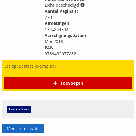
Licht beschadigd
Aantal Pagina's:
270
Afmetingen:
174x244x32
Verschijningsdatum:
Mei 2018
EAN:
9789492077882
Let op: Laatste exemplaar
Toevoegen
Laatste
Stuks
Meer informatie