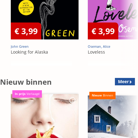
€ 3,99
€ 3,99
John Green
Oseman, Alice
Looking for Alaska
Loveless
Nieuw binnen
Meer
In prijs
Verlaagd
Nieuw
Binnen