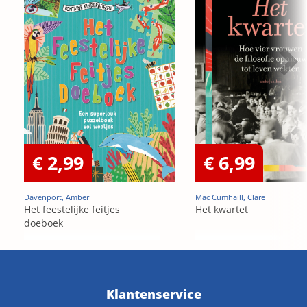
€ 2,99
€ 6,99
Davenport, Amber
Mac Cumhaill, Clare
Het feestelijke feitjes
Het kwartet
doeboek
Klantenservice