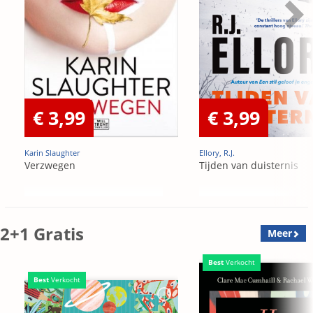
€ 3,99
€ 3,99
Karin Slaughter
Ellory, R.J.
Verzwegen
Tijden van duisternis
2+1 Gratis
Meer
Best
Verkocht
Best
Verkocht