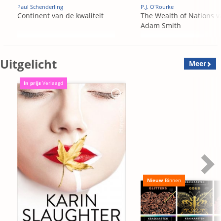
Paul Schenderling
P.J. O'Rourke
Continent van de kwaliteit
The Wealth of Nations v
Adam Smith
Uitgelicht
Meer
In prijs
Verlaagd
Nieuw
Binnen