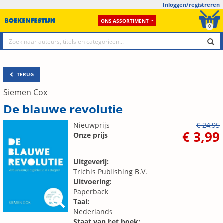
Inloggen/registreren
ONS ASSORTIMENT
0
TERUG
Siemen Cox
De blauwe revolutie
Nieuwprijs
€ 24,95
€ 3,99
Onze prijs
Uitgeverij:
Trichis Publishing B.V.
Uitvoering:
Paperback
Taal:
Nederlands
Staat van het boek: