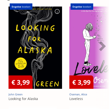
Engelse
boeken
Engelse
boeken
€ 3,99
€ 3,99
John Green
Oseman, Alice
Looking for Alaska
Loveless