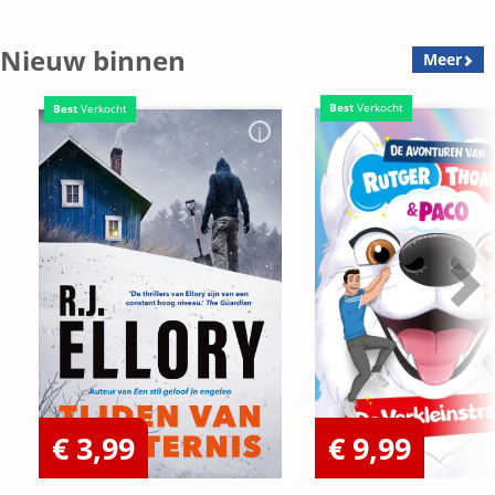
Nieuw binnen
Meer
Best
Verkocht
Best
Verkocht
€ 3,99
€ 9,99