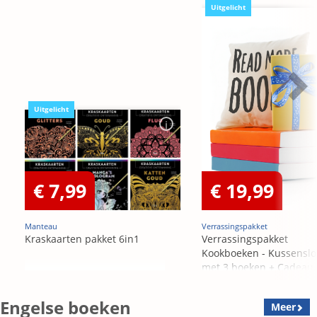
Uitgelicht
Uitgelicht
€ 7,99
€ 19,99
Manteau
Verrassingspakket
Kraskaarten pakket 6in1
Verrassingspakket
Kookboeken - Kussensl
met 3 boeken + Cadeau
OP=OP
Engelse boeken
Meer