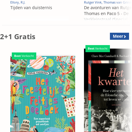
Ellory, R.J.
Rutger Vink, Thomas van Grins
Tijden van duisternis
De avonturen van Rutge
Thomas en Paco 5 - De
Verkleinstraal (Special
Edition)
2+1 Gratis
Meer
Best
Verkocht
Best
Verkocht