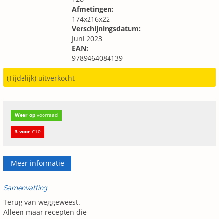
Afmetingen:
174x216x22
Verschijningsdatum:
Juni 2023
EAN:
9789464084139
(Tijdelijk) uitverkocht
Weer op
voorraad
3 voor
€10
Meer informatie
Samenvatting
Terug van weggeweest.
Alleen maar recepten die