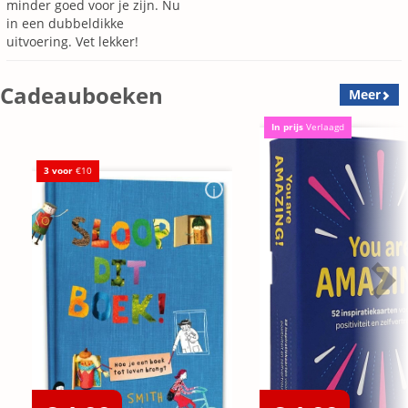
minder goed voor je zijn. Nu
in een dubbeldikke
uitvoering. Vet lekker!
Cadeauboeken
Meer
In prijs
Verlaagd
3 voor
€10