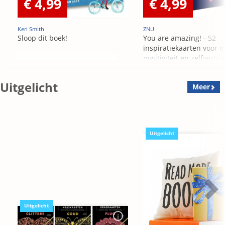
€ 4,99
€ 4,99
Keri Smith
ZNU
Sloop dit boek!
You are amazing! - 52
inspiratiekaarten voor 
positiviteit en zelfvert
Uitgelicht
Meer
Uitgelicht
Uitgelicht