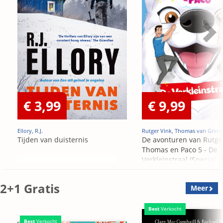
€ 3,99
€ 9,99
Ellory, R.J.
Rutger Vink, Thomas van Grins
Tijden van duisternis
De avonturen van Rutge
Thomas en Paco 5 - De
Verkleinstraal (Special
Edition)
2+1 Gratis
Meer
Best
Verkocht
Best
Verkocht