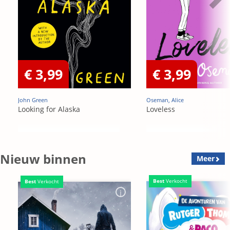
€ 3,99
€ 3,99
John Green
Oseman, Alice
Looking for Alaska
Loveless
Nieuw binnen
Meer
Best
Verkocht
Best
Verkocht