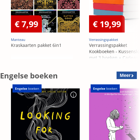
€ 7,99
€ 19,99
Manteau
Verrassingspakket
Kraskaarten pakket 6in1
Verrassingspakket
Kookboeken - Kussensl
met 3 boeken + Cadeau
OP=OP
Engelse boeken
Meer
Engelse
boeken
Engelse
boeken