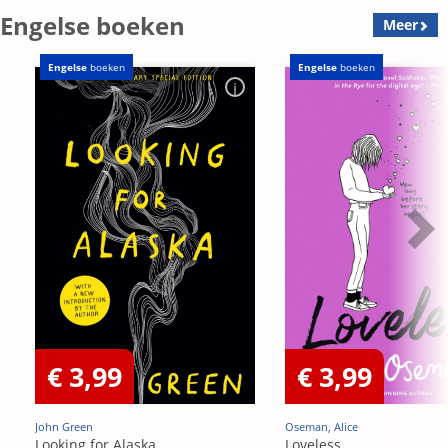
Engelse boeken
Meer
Engelse
boeken
Engelse
boeken
€ 3,99
€ 3,99
John Green
Oseman, Alice
Looking for Alaska
Loveless