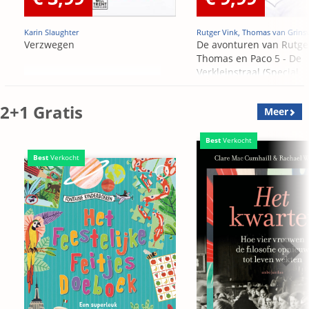
Karin Slaughter
Rutger Vink, Thomas van Grins
Verzwegen
De avonturen van Rutge
Thomas en Paco 5 - De
Verkleinstraal (Special
Edition)
2+1 Gratis
Meer
Best
Verkocht
Best
Verkocht