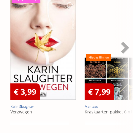
Nieuw
Binnen
€ 3,99
€ 7,99
Karin Slaughter
Manteau
Verzwegen
Kraskaarten pakket 6in1