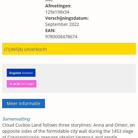
Afmetingen:
129x198x34
Verschijningsdatum:
September 2022
EAN:
9780008478674
(Tijdelijk) uitverkocht
Engelse
boeken
In prijs
Verlaagd
Meer informatie
Samenvatting
Cloud Cuckoo Land follows three storylines: Anna and Omeir, on
opposite sides of the formidable city wall during the 1453 siege
of Constantinople; teenage idealist Seymour and gentle