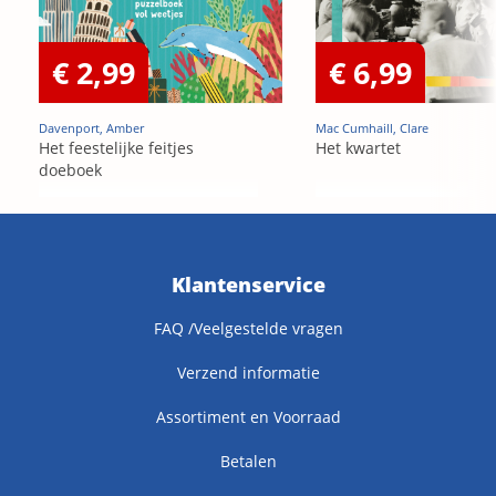
€ 2,99
€ 6,99
Davenport, Amber
Mac Cumhaill, Clare
Het feestelijke feitjes
Het kwartet
doeboek
Klantenservice
FAQ /Veelgestelde vragen
Verzend informatie
Assortiment en Voorraad
Betalen