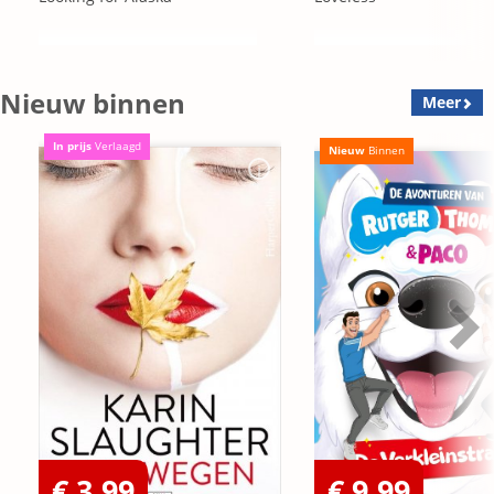
Nieuw binnen
Meer
In prijs
Verlaagd
Nieuw
Binnen
€ 3,99
€ 9,99