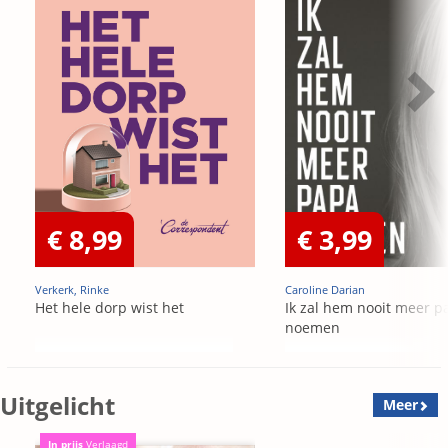
€ 8,99
€ 3,99
Verkerk, Rinke
Caroline Darian
Het hele dorp wist het
Ik zal hem nooit meer p
noemen
Uitgelicht
Meer
In prijs
Verlaagd