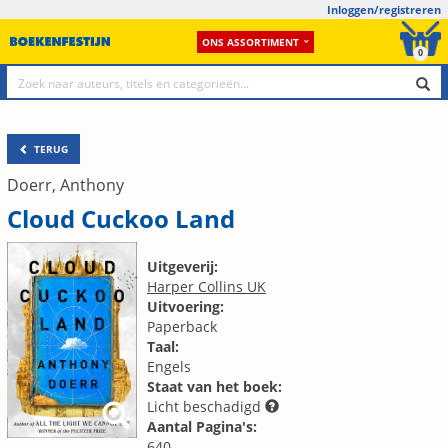
Inloggen/registreren
ONS ASSORTIMENT
0
TERUG
Doerr, Anthony
Cloud Cuckoo Land
Uitgeverij:
Harper Collins UK
Uitvoering:
Paperback
Taal:
Engels
Staat van het boek:
Licht beschadigd
Aantal Pagina's:
640