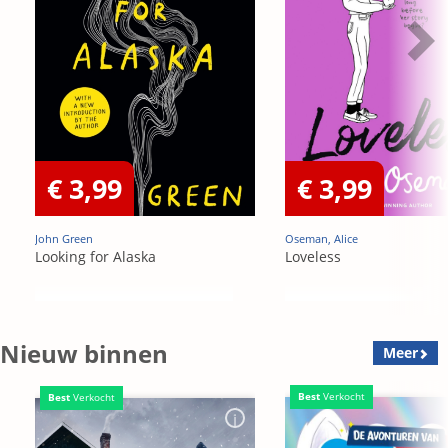
€ 3,99
€ 3,99
John Green
Oseman, Alice
Looking for Alaska
Loveless
Nieuw binnen
Meer
Best
Verkocht
Best
Verkocht