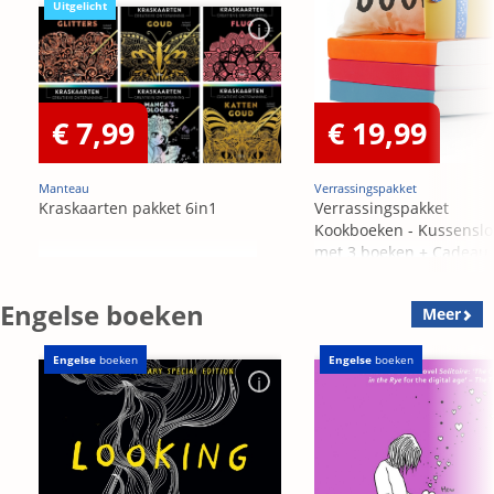
Uitgelicht
€ 7,99
€ 19,99
Manteau
Verrassingspakket
Kraskaarten pakket 6in1
Verrassingspakket
Kookboeken - Kussensl
met 3 boeken + Cadeau
OP=OP
Engelse boeken
Meer
Engelse
boeken
Engelse
boeken