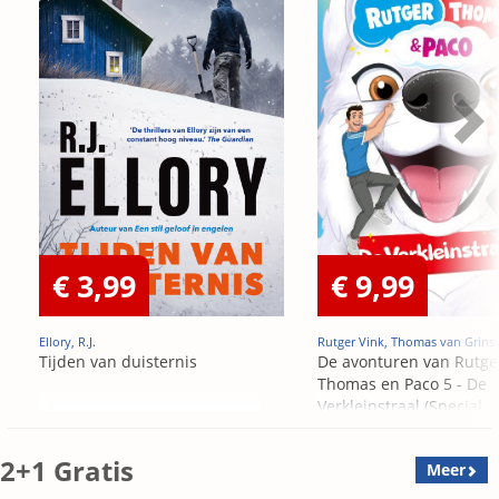
€ 3,99
€ 9,99
Ellory, R.J.
Rutger Vink, Thomas van Grins
Tijden van duisternis
De avonturen van Rutge
Thomas en Paco 5 - De
Verkleinstraal (Special
Edition)
2+1 Gratis
Meer