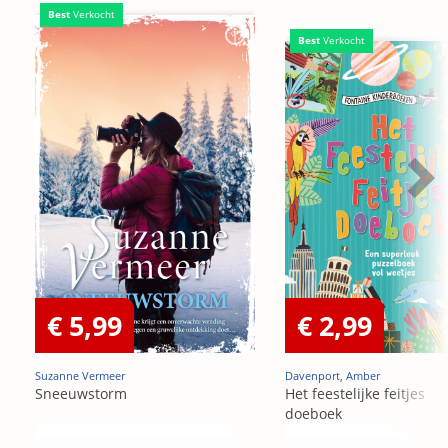
Best
Verkocht
Best
Verkocht
€ 5,99
€ 2,99
Suzanne Vermeer
Davenport, Amber
Sneeuwstorm
Het feestelijke feitjes
doeboek