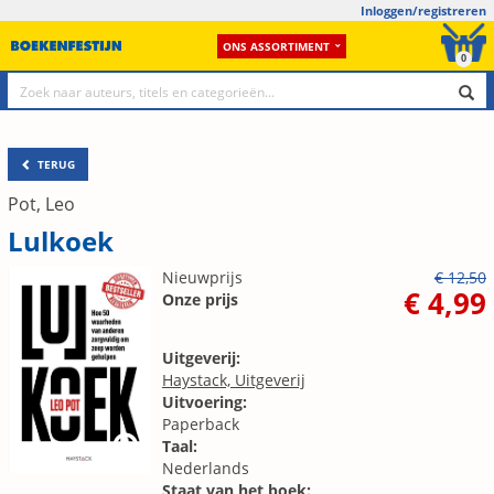
Inloggen/registreren
ONS ASSORTIMENT
0
TERUG
Pot, Leo
Lulkoek
Nieuwprijs
€ 12,50
€ 4,99
Onze prijs
Uitgeverij:
Haystack, Uitgeverij
Uitvoering:
Paperback
Taal:
Nederlands
Staat van het boek: