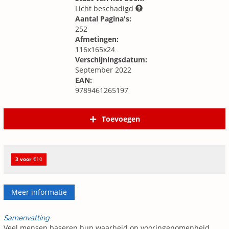
Licht beschadigd
Aantal Pagina's:
252
Afmetingen:
116x165x24
Verschijningsdatum:
September 2022
EAN:
9789461265197
Toevoegen
3 voor
€10
Meer informatie
Samenvatting
Veel mensen baseren hun waarheid op vooringenomenheid,