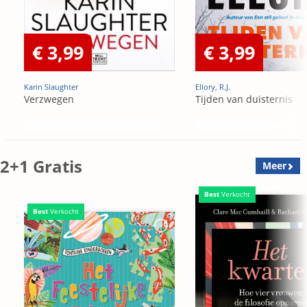
€ 3,99
€ 3,99
Karin Slaughter
Ellory, R.J.
Verzwegen
Tijden van duisternis
2+1 Gratis
Meer
Best
Verkocht
Best
Verkocht