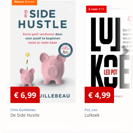
Nieuw
Binnen
3 voor
€10
€ 6,99
€ 4,99
Chris Guillebeau
Pot, Leo
De Side Hustle
Lulkoek