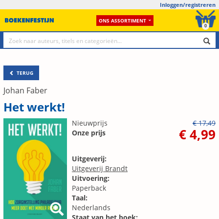
Inloggen/registreren
ONS ASSORTIMENT
0
TERUG
Johan Faber
Het werkt!
Nieuwprijs
€ 17,49
€ 4,99
Onze prijs
Uitgeverij:
Uitgeverij Brandt
Uitvoering:
Paperback
Taal:
Nederlands
Staat van het boek: