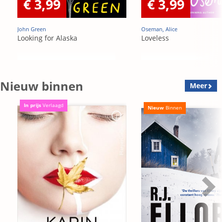
€ 3,99
€ 3,99
John Green
Oseman, Alice
Looking for Alaska
Loveless
Nieuw binnen
Meer
In prijs
Verlaagd
Nieuw
Binnen