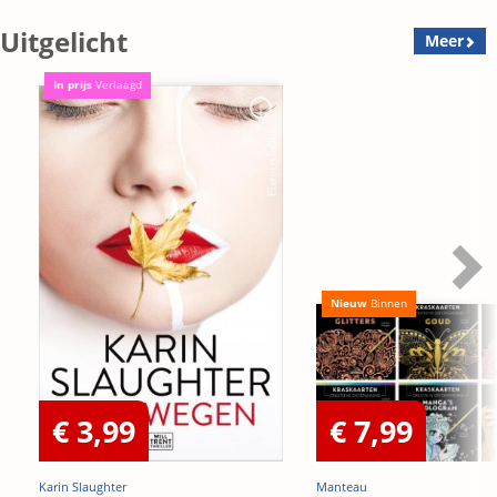
Uitgelicht
Meer
In prijs
Verlaagd
Nieuw
Binnen
€ 3,99
€ 7,99
Karin Slaughter
Manteau