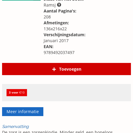
Ramsj
Aantal Pagina's:
208
Afmetingen:
136x216x22
Verschijningsdatum:
Januari 2017
EAN:
9789492037497
Toevoegen
3 voor
€10
Meer informatie
Samenvatting
De zorg is een zorgenkindje. Minder geld, een hopeloos