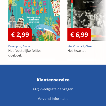
€ 2,99
€ 6,99
Davenport, Amber
Mac Cumhaill, Clare
Het feestelijke feitjes
Het kwartet
doeboek
Klantenservice
FAQ /Veelgestelde vragen
Verzend informatie