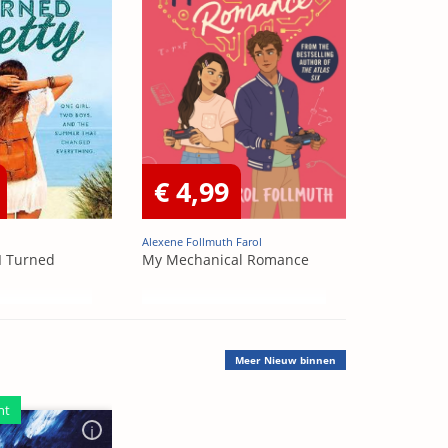
€ 4,99
Alexene Follmuth Farol
I Turned
My Mechanical Romance
Meer
Nieuw binnen
ht