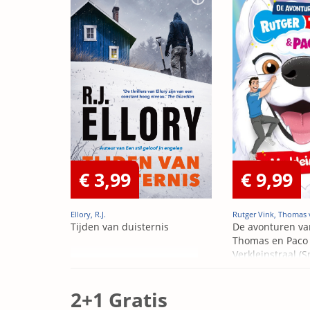
€ 3,99
€ 9,99
Ellory, R.J.
Rutger Vink, Thomas 
Tijden van duisternis
De avonturen va
Thomas en Paco 
Verkleinstraal (S
Edition)
2+1 Gratis