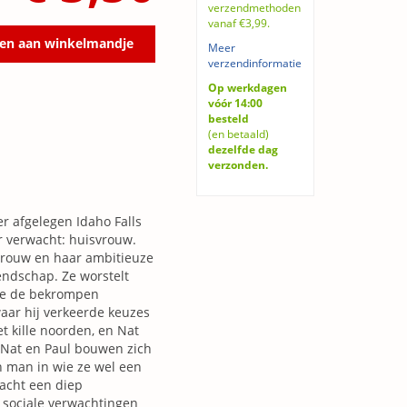
verzendmethoden
vanaf €3,99.
en aan winkelmandje
Meer
verzendinformatie
Op werkdagen
vóór 14:00
besteld
(en betaald)
dezelfde dag
verzonden.
r afgelegen Idaho Falls
r verwacht: huisvrouw.
 vrouw en haar ambitieuze
endschap. Ze worstelt
die de bekrompen
waar hij verkeerde keuzes
 kille noorden, en Nat
 Nat en Paul bouwen zich
n man in wie ze wel een
nacht een diep
 sociale verwachtingen