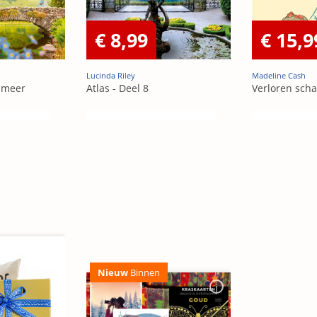
€ 8,99
€ 15,9
Lucinda Riley
Madeline Cash
 meer
Atlas - Deel 8
Verloren sch
Nieuw
Binnen