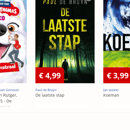
€ 4,99
€ 3,99
van Grinsven
Paul de Bruyn
Jan wester
n Rutger,
De laatste stap
Koeman
5 - De
pecial