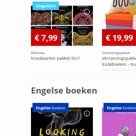
Uitgelicht
€ 7,99
€ 19,99
Manteau
Verrassingspakket
Kraskaarten pakket 6in1
Verrassingspakk
Kookboeken - Ku
met 3 boeken +
OP=OP
Engelse boeken
Engelse
boeken
Engelse
boeke