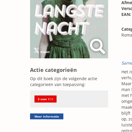
Afme
Vers
EAN:
Categ
Roma
Same
Actie categorieën
Het i
verhu
Op dit boek zijn de volgende actie
Maar 
categorieën van toepassing:
man k
met h
3 voor
€10
omgev
maakt
blijf
Meer informatie
op, z
luist
ontro