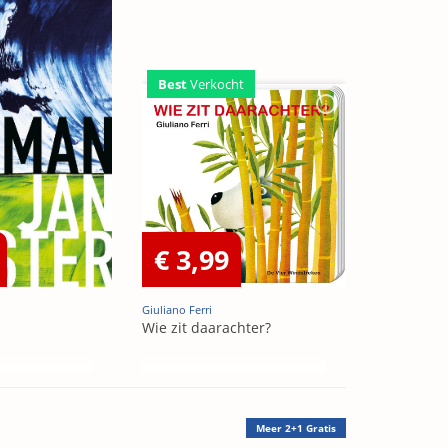
Best
Verkocht
€ 3,99
Giuliano Ferri
Wie zit daarachter?
Meer
2+1 Gratis