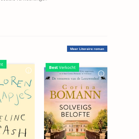
Meer
Literaire roman
ht
Best
Verkocht