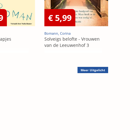
9
€ 5,99
Bomann, Corina
aapjes
Solveigs belofte - Vrouwen
van de Leeuwenhof 3
Meer
Uitgelicht