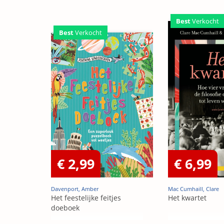
Best
Verkocht
Best
Verkocht
€ 2,99
€ 6,99
Davenport, Amber
Mac Cumhaill, Clare
Het feestelijke feitjes
Het kwartet
doeboek