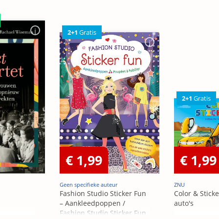
2+1
Gratis
2+1
Gratis
€ 1,99
€ 1,99
Geen specifieke auteur
ZNU
Fashion Studio Sticker Fun
Color & Sticke
– Aankleedpoppen /
auto's
Fashion Studio Sticker Fun