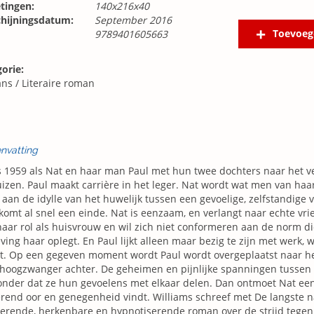
tingen:
140x216x40
chijningsdatum:
September 2016
Toevoeg
9789401605663
orie:
ns
/
Literaire roman
nvatting
s 1959 als Nat en haar man Paul met hun twee dochters naar het ve
izen. Paul maakt carrière in het leger. Nat wordt wat men van haa
aan de idylle van het huwelijk tussen een gevoelige, zelfstandige
omt al snel een einde. Nat is eenzaam, en verlangt naar echte vri
aar rol als huisvrouw en wil zich niet conformeren aan de norm 
ing haar oplegt. En Paul lijkt alleen maar bezig te zijn met werk, 
. Op een gegeven moment wordt Paul wordt overgeplaatst naar het
t hoogzwanger achter. De geheimen en pijnlijke spanningen tussen
onder dat ze hun gevoelens met elkaar delen. Dan ontmoet Nat ee
erend oor en genegenheid vindt. Williams schreef met De langste 
erende, herkenbare en hypnotiserende roman over de strijd tegen