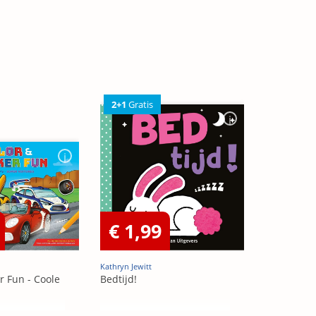
2+1
Gratis
€ 1,99
Kathryn Jewitt
r Fun - Coole
Bedtijd!