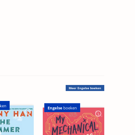
Meer
Engelse boeken
ken
Engelse
boeken