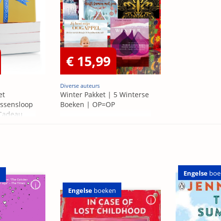
€ 15,99
Diverse auteurs
et
Winter Pakket | 5 Winterse
ssensloop
Boeken | OP=OP
 Cadeau
Engelse
boe
n
Engelse
boeken