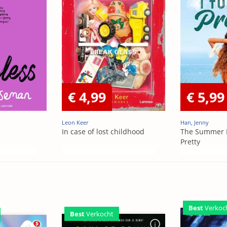
€ 4,99
€ 5,99
Leon Keer
Han, Jenny
In case of lost childhood
The Summer 
Pretty
Best
Verkoc
Best
Verkocht