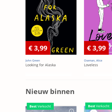
€ 3,99
€ 3,99
John Green
Oseman, Alice
Looking for Alaska
Loveless
Nieuw binnen
Best
Verkocht
Best
Verkocht