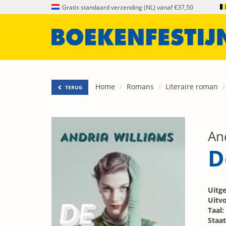
Gratis standaard verzending (NL) vanaf €37,50
Home
Romans
Literaire roman
TERUG
An
D
Uitge
Uitvo
Taal:
Staat