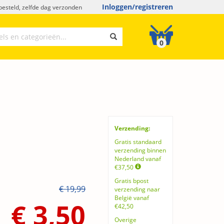
Inloggen/registreren
esteld, zelfde dag verzonden
0
Verzending:
Gratis standaard
verzending binnen
Nederland vanaf
€37,50
Gratis bpost
€ 19,99
verzending naar
België vanaf
€ 3,50
€42,50
Overige