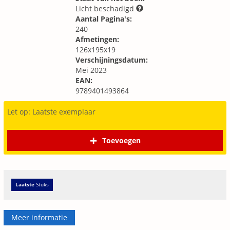
Licht beschadigd
Aantal Pagina's:
240
Afmetingen:
126x195x19
Verschijningsdatum:
Mei 2023
EAN:
9789401493864
Let op: Laatste exemplaar
Toevoegen
Laatste
Stuks
Meer informatie