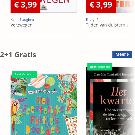
€ 3,99
€ 3,99
Karin Slaughter
Ellory, R.J.
Verzwegen
Tijden van duisternis
2+1 Gratis
Meer
Best
Verkocht
Best
Verkocht