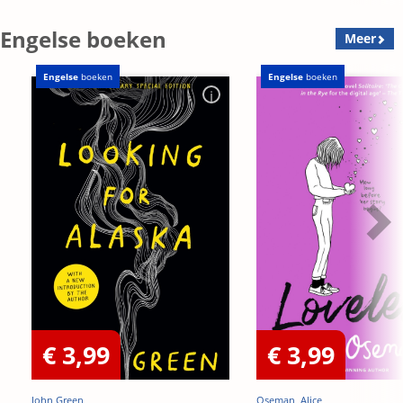
Engelse boeken
Meer
Engelse
boeken
Engelse
boeken
€ 3,99
€ 3,99
John Green
Oseman, Alice