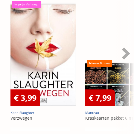
In prijs
Verlaagd
Nieuw
Binnen
€ 3,99
€ 7,99
Karin Slaughter
Manteau
Verzwegen
Kraskaarten pakket 6in1