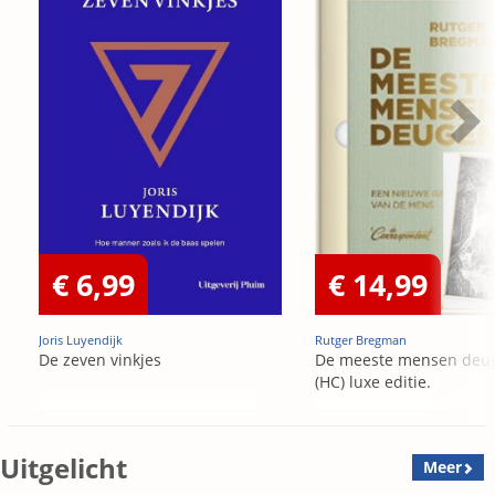
€ 6,99
€ 14,99
Joris Luyendijk
Rutger Bregman
De zeven vinkjes
De meeste mensen deu
(HC) luxe editie.
Uitgelicht
Meer