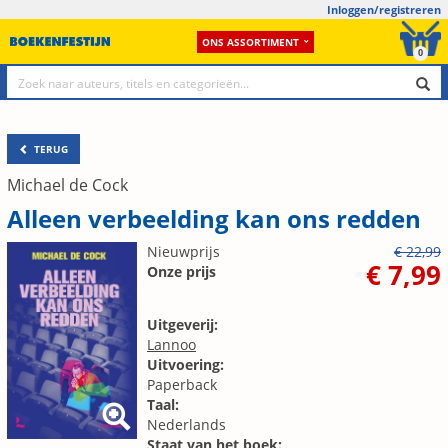
Inloggen/registreren
ONS ASSORTIMENT
0
TERUG
Michael de Cock
Alleen verbeelding kan ons redden
Nieuwprijs
€ 22,99
€ 7,99
Onze prijs
Uitgeverij:
Lannoo
Uitvoering:
Paperback
Taal:
Nederlands
Staat van het boek: