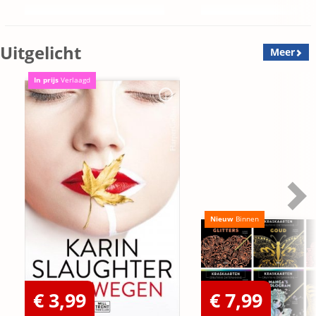
Uitgelicht
Meer
In prijs
Verlaagd
Nieuw
Binnen
€ 3,99
€ 7,99