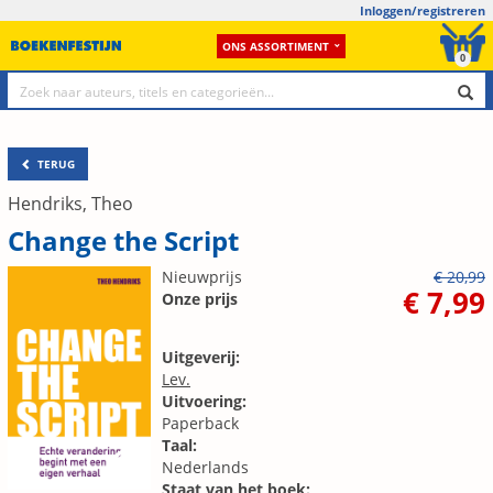
Inloggen/registreren
ONS ASSORTIMENT
0
TERUG
Hendriks, Theo
Change the Script
Nieuwprijs
€ 20,99
€ 7,99
Onze prijs
Uitgeverij:
Lev.
Uitvoering:
Paperback
Taal:
Nederlands
Staat van het boek: