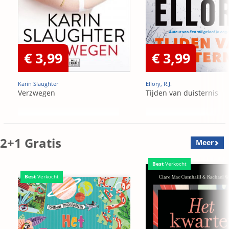
€ 3,99
€ 3,99
Karin Slaughter
Ellory, R.J.
Verzwegen
Tijden van duisternis
2+1 Gratis
Meer
Best
Verkocht
Best
Verkocht