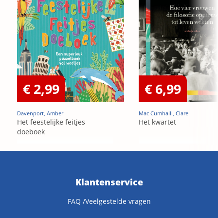
€ 2,99
€ 6,99
Davenport, Amber
Mac Cumhaill, Clare
Het feestelijke feitjes
Het kwartet
doeboek
Klantenservice
FAQ /Veelgestelde vragen