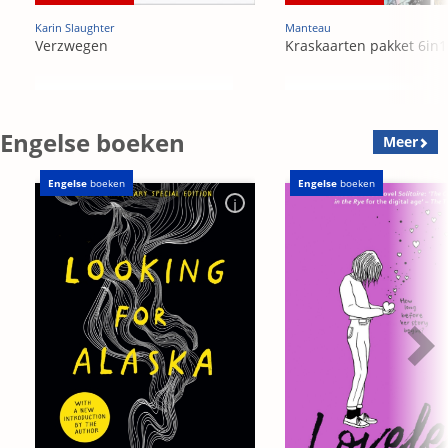
Karin Slaughter
Manteau
Verzwegen
Kraskaarten pakket 6in1
Engelse boeken
Meer
Engelse
boeken
Engelse
boeken