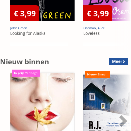
€ 3,99
€ 3,99
John Green
Oseman, Alice
Looking for Alaska
Loveless
Nieuw binnen
Meer
In prijs
Verlaagd
Nieuw
Binnen