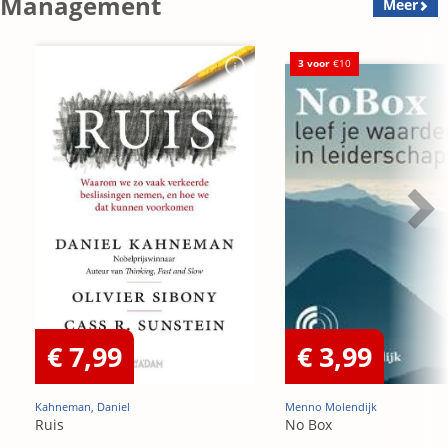
Management
Meer
3 voor
€10
€ 7,99
€ 3,99
Kahneman, Daniel
Menno Molendijk
Ruis
No Box