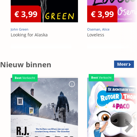
€ 3,99
€ 3,99
John Green
Oseman, Alice
Looking for Alaska
Loveless
Nieuw binnen
Meer
Best
Verkocht
Best
Verkocht