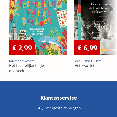
€ 2,99
€ 6,99
Davenport, Amber
Mac Cumhaill, Clare
Het feestelijke feitjes
Het kwartet
doeboek
Klantenservice
FAQ /Veelgestelde vragen