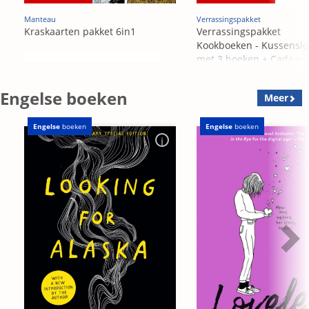
Manteau
Verrassingspakket
Kraskaarten pakket 6in1
Verrassingspakket
Kookboeken - Kussensl
met 3 boeken + Cadeau
OP=OP
Engelse boeken
Meer
Engelse
boeken
Engelse
boeken