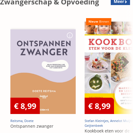
Zwangerschap & Opvoeding
Meer
Nieuw
Binnen
€ 8,99
€ 8,99
Reitsma, Doete
Stefan Kleintjes, Annelot Muijre
Ontspannen zwanger
Geijtenbeek
Kookboek eten voor de