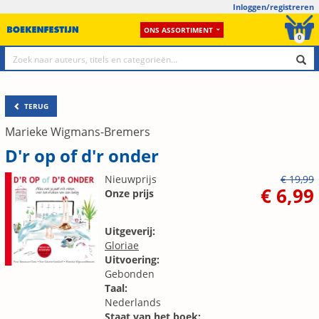
Inloggen/registreren
ONS ASSORTIMENT
0
TERUG
Marieke Wigmans-Bremers
D'r op of d'r onder
Nieuwprijs
€ 19,99
€ 6,99
Onze prijs
Uitgeverij:
Gloriae
Uitvoering:
Gebonden
Taal:
Nederlands
Staat van het boek: