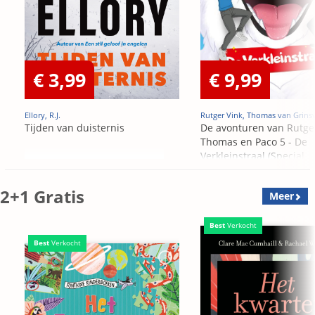
€ 3,99
€ 9,99
Ellory, R.J.
Rutger Vink, Thomas van Grins
Tijden van duisternis
De avonturen van Rutge
Thomas en Paco 5 - De
Verkleinstraal (Special
Edition)
2+1 Gratis
Meer
Best
Verkocht
Best
Verkocht