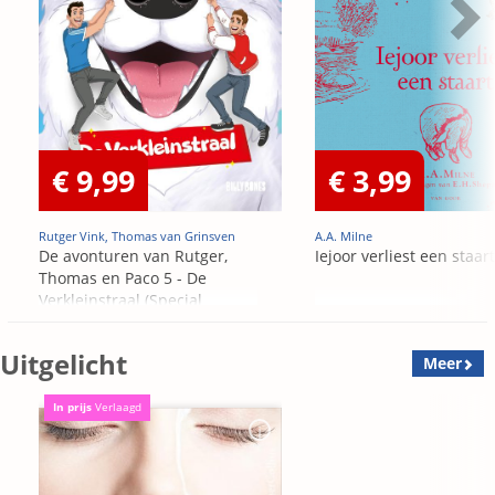
€ 9,99
€ 3,99
Rutger Vink, Thomas van Grinsven
A.A. Milne
De avonturen van Rutger,
Iejoor verliest een staart
Thomas en Paco 5 - De
Verkleinstraal (Special
Edition)
Uitgelicht
Meer
In prijs
Verlaagd