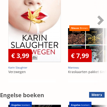
Nieuw
Binnen
€ 3,99
€ 7,99
Karin Slaughter
Manteau
Verzwegen
Kraskaarten pakket 6in1
Engelse boeken
Meer
Engelse
boeken
Engelse
boeken