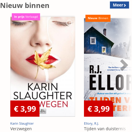
Nieuw binnen
Meer
In prijs
Verlaagd
Nieuw
Binnen
€ 3,99
€ 3,99
Karin Slaughter
Ellory, R.J.
Verzwegen
Tijden van duisternis