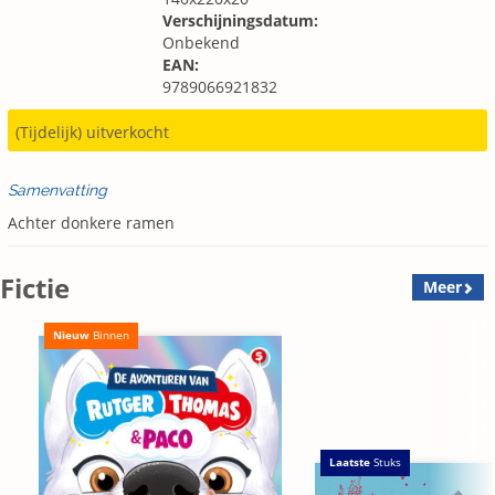
Verschijningsdatum:
Onbekend
EAN:
9789066921832
(Tijdelijk) uitverkocht
Samenvatting
Achter donkere ramen
Fictie
Meer
Nieuw
Binnen
Laatste
Stuks