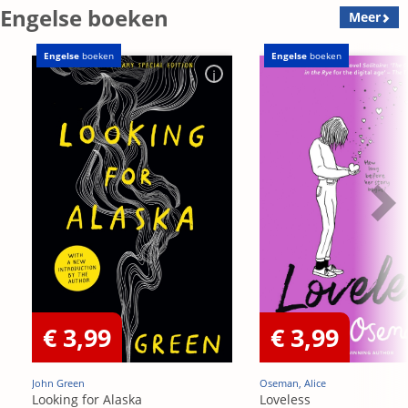
Engelse boeken
Meer
Engelse
boeken
Engelse
boeken
€ 3,99
€ 3,99
John Green
Oseman, Alice
Looking for Alaska
Loveless