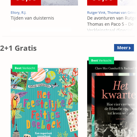
Ellory, R.J.
Rutger Vink, Thomas van Grins
Tijden van duisternis
De avonturen van Rutge
Thomas en Paco 5 - De
Verkleinstraal (Special
Edition)
2+1 Gratis
Meer
Best
Verkocht
Best
Verkocht