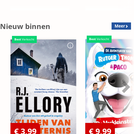
Nieuw binnen
Meer
Best
Verkocht
Best
Verkocht
€ 3,99
€ 9,99