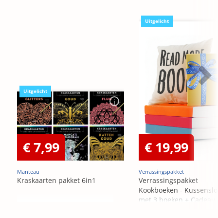
Uitgelicht
Uitgelicht
€ 7,99
€ 19,99
Manteau
Verrassingspakket
Kraskaarten pakket 6in1
Verrassingspakket
Kookboeken - Kussensl
met 3 boeken + Cadeau
OP=OP