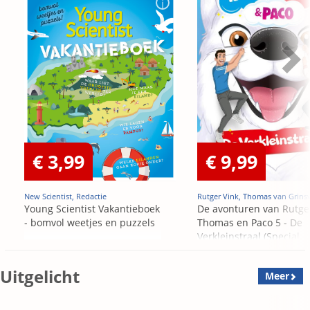
€ 3,99
€ 9,99
New Scientist, Redactie
Rutger Vink, Thomas van Grins
Young Scientist Vakantieboek
De avonturen van Rutge
- bomvol weetjes en puzzels
Thomas en Paco 5 - De
Verkleinstraal (Special
Edition)
Uitgelicht
Meer