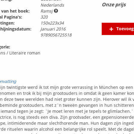
Onze prijs
Nederlands
 van het boek:
Ramsj
l Pagina's:
320
tingen:
150x223x34
Toevoeg
chijningsdatum:
Januari 2016
9789056725518
orie:
ns
/
Literaire roman
nvatting
jn twintigste werd ik tot mijn grote verrassing in München op een
nomen en trok ik bij mijn grootouders in omdat ik geen kamer kon
n deze twee werelden had niet groter kunnen zijn. Hierover wil ik 
 beminde grootouders, met z`n tweeën gevangen in hun schitteren
s iemand tegen je zegt: `Je moet leren met je tepels te glimlachen.`
actrice, is nog steeds een diva. Zijn grootvader, een gepensioneerde 
rpe, intimiderende maar slechthorende man. Hun dagen zijn inge
de rituelen waarin alcohol een belangrijke rol speelt. Met de dagel