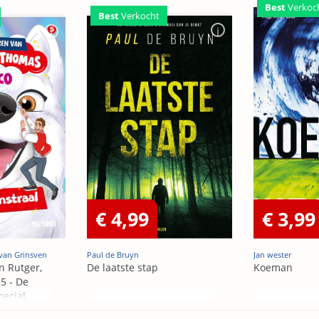
Best
Verkoc
Best
Verkocht
€ 4,99
€ 3,99
van Grinsven
Paul de Bruyn
Jan wester
n Rutger,
De laatste stap
Koeman
5 - De
pecial