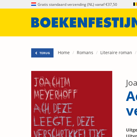
Gratis standaard verzending (NL) vanaf €37,50
Home
Romans
Literaire roman
TERUG
Jo
A
v
Uitge
Uitvo