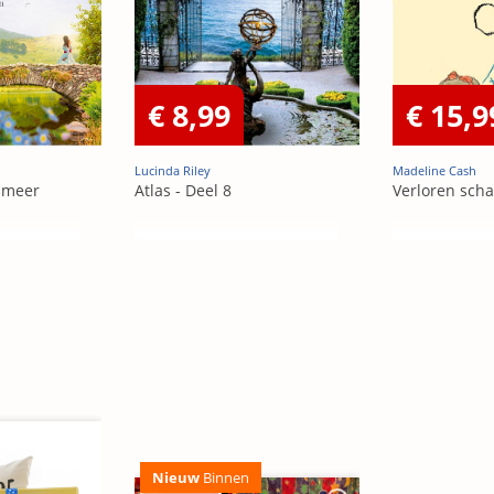
€ 8,99
€ 15,9
Lucinda Riley
Madeline Cash
 meer
Atlas - Deel 8
Verloren sch
Nieuw
Binnen