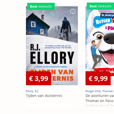
Best
Verkocht
Best
Verkocht
€ 3,99
€ 9,99
Ellory, R.J.
Rutger Vink, Thomas 
Tijden van duisternis
De avonturen va
Thomas en Paco 
Verkleinstraal (S
Edition)