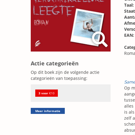
Taal:
Staat
Aanta
Afme
Vers
EAN:
Categ
Roma
Actie categorieën
Op dit boek zijn de volgende actie
categorieën van toepassing:
Same
Op mi
3 voor
€10
aange
tusse
alles
Meer informatie
is al
zelf 
sche
absur