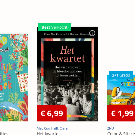
Best
Verkocht
2+1
Gratis
€ 6,99
€ 1,99
Mac Cumhaill, Clare
ZNU
itjes
Het kwartet
Color & Sticke