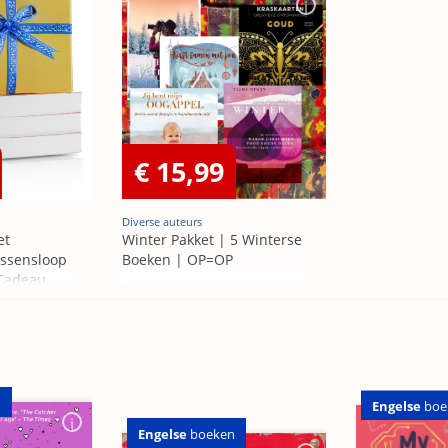
€ 15,99
Diverse auteurs
et
Winter Pakket | 5 Winterse
ssensloop
Boeken | OP=OP
 Cadeau
n
Engelse
boe
Engelse
boeken