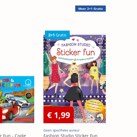
Meer
2+1 Gratis
2+1
Gratis
€ 1,99
Geen specifieke auteur
r Fun - Coole
Fashion Studio Sticker Fun