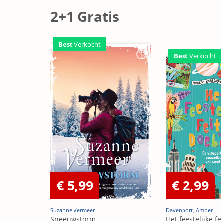
2+1 Gratis
Best
Verkocht
Best
Verkocht
€ 5,99
€ 2,99
Suzanne Vermeer
Davenport, Amber
Sneeuwstorm
Het feestelijke fe