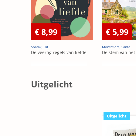
€ 8,99
€ 5,99
Shafak, Elif
Montefiore, Santa
De veertig regels van liefde
De stem van het
Uitgelicht
Uitgelicht