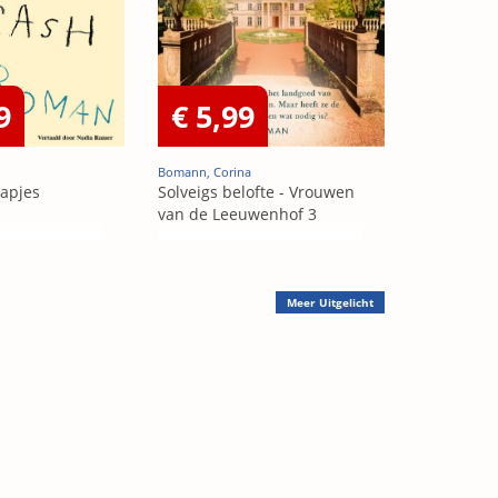
9
€ 5,99
Bomann, Corina
aapjes
Solveigs belofte - Vrouwen
van de Leeuwenhof 3
Meer
Uitgelicht