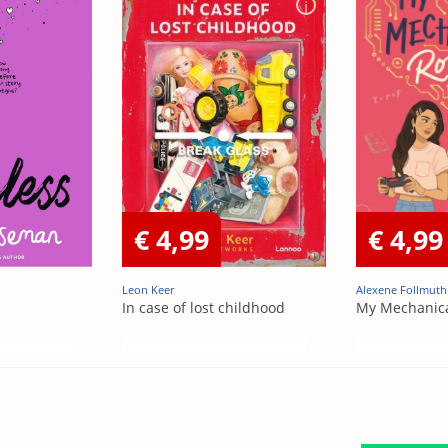
€ 4,99
€ 4,99
Leon Keer
Alexene Follmuth
In case of lost childhood
My Mechanic