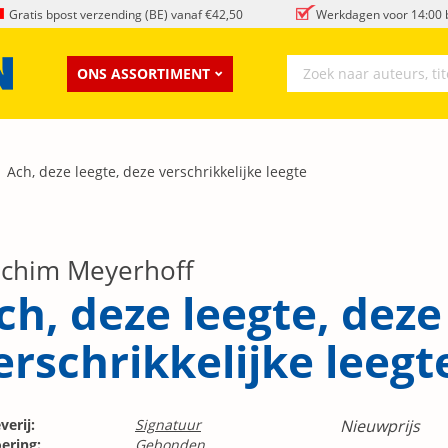
Gratis bpost verzending (BE) vanaf €42,50
Werkdagen voor 14:00 b
ONS ASSORTIMENT
Ach, deze leegte, deze verschrikkelijke leegte
achim Meyerhoff
ch, deze leegte, deze
erschrikkelijke leegt
verij:
Signatuur
Nieuwprijs
ering:
Gebonden