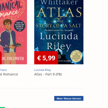
€ 5,99
 Farol
Lucinda Riley
al Romance
Atlas - Part 8 (PB)
Meer
Nieuw binnen