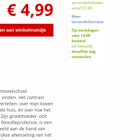
€ 4,99
verzendmethoden
vanaf €3,99.
Meer
verzendinformatie
en aan winkelmandje
Op werkdagen
vóór 14:00
besteld
(en betaald)
dezelfde dag
verzonden.
 toneelschool
 vinden. Het contrast
vertellen: over mijn boven
de huis, en over hoe het
 Zijn grootmoeder, ooit
filosofieprofessor, is een
deeld aan de hand van
ijkse afwisseling van het