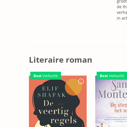
groot
de th
verha
in ac
Literaire roman
Best
Verkocht
Best
Verkocht