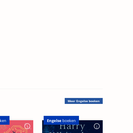
Meer
Engelse boeken
Engelse
boeken
ken