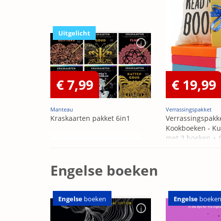
Uitgelicht
€ 7,99
€ 19,99
Manteau
Verrassingspakket
Kraskaarten pakket 6in1
Verrassingspakk
Kookboeken - Ku
met 3 boeken +
OP=OP
Engelse boeken
Engelse
boeken
Engelse
boeke