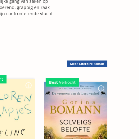
lijke gang van zaken op
roerend, grappig en raak
ijn confronterende vlucht
Meer
Literaire roman
ht
Best
Verkocht