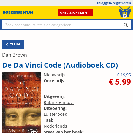
Inloggen/registreren
ONS ASSORTIMENT
0
TERUG
Dan Brown
De Da Vinci Code (Audioboek CD)
Nieuwprijs
€ 19,95
€ 5,99
Onze prijs
Uitgeverij:
Rubinstein b.v.
Uitvoering:
Luisterboek
Taal:
Nederlands
Staat van het boek: