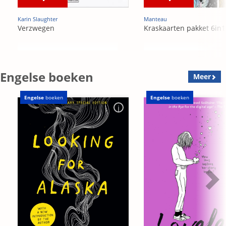
Karin Slaughter
Manteau
Verzwegen
Kraskaarten pakket 6in1
Engelse boeken
Meer
Engelse
boeken
Engelse
boeken