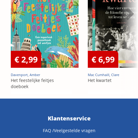
€ 2,99
€ 6,99
Davenport, Amber
Mac Cumhaill, Clare
Het feestelijke feitjes
Het kwartet
doeboek
Klantenservice
FAQ /Veelgestelde vragen