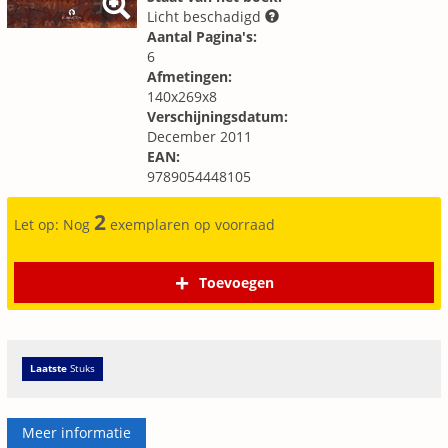
Licht beschadigd
Aantal Pagina's:
6
Afmetingen:
140x269x8
Verschijningsdatum:
December 2011
EAN:
9789054448105
2
Let op: Nog
exemplaren op voorraad
Toevoegen
Laatste
Stuks
Meer informatie