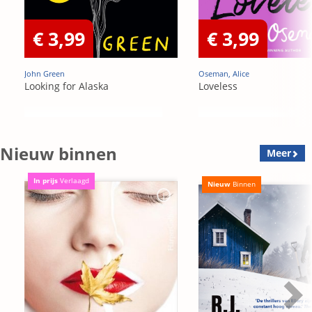
€ 3,99
€ 3,99
John Green
Oseman, Alice
Looking for Alaska
Loveless
Nieuw binnen
Meer
In prijs
Verlaagd
Nieuw
Binnen