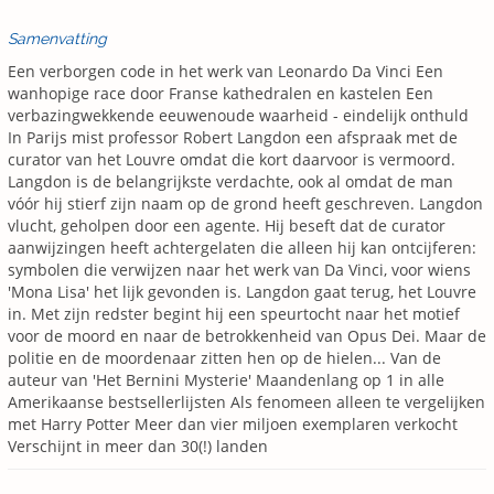
Samenvatting
Een verborgen code in het werk van Leonardo Da Vinci Een
wanhopige race door Franse kathedralen en kastelen Een
verbazingwekkende eeuwenoude waarheid - eindelijk onthuld
In Parijs mist professor Robert Langdon een afspraak met de
curator van het Louvre omdat die kort daarvoor is vermoord.
Langdon is de belangrijkste verdachte, ook al omdat de man
vóór hij stierf zijn naam op de grond heeft geschreven. Langdon
vlucht, geholpen door een agente. Hij beseft dat de curator
aanwijzingen heeft achtergelaten die alleen hij kan ontcijferen:
symbolen die verwijzen naar het werk van Da Vinci, voor wiens
'Mona Lisa' het lijk gevonden is. Langdon gaat terug, het Louvre
in. Met zijn redster begint hij een speurtocht naar het motief
voor de moord en naar de betrokkenheid van Opus Dei. Maar de
politie en de moordenaar zitten hen op de hielen... Van de
auteur van 'Het Bernini Mysterie' Maandenlang op 1 in alle
Amerikaanse bestsellerlijsten Als fenomeen alleen te vergelijken
met Harry Potter Meer dan vier miljoen exemplaren verkocht
Verschijnt in meer dan 30(!) landen