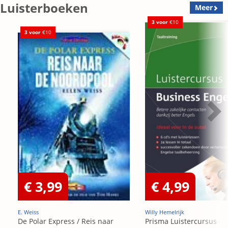
Luisterboeken
Meer
3 voor
€10
3 voor
€10
€ 3,99
€ 4,99
E. Weiss
Willy Hemelrijk
De Polar Express / Reis naar
Prisma Luistercursus