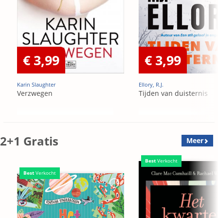
€ 3,99
€ 3,99
Karin Slaughter
Ellory, R.J.
Verzwegen
Tijden van duisternis
2+1 Gratis
Meer
Best
Verkocht
Best
Verkocht