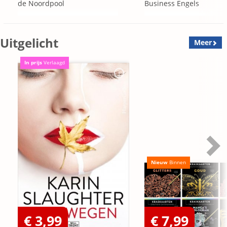
de Noordpool
Business Engels
Uitgelicht
Meer
In prijs
Verlaagd
Nieuw
Binnen
€ 3,99
€ 7,99