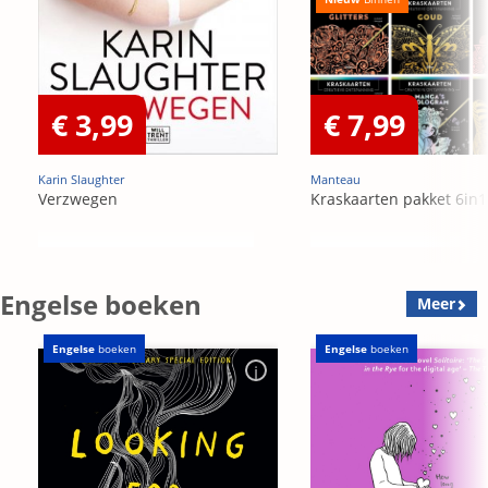
€ 3,99
€ 7,99
Karin Slaughter
Manteau
Verzwegen
Kraskaarten pakket 6in1
Engelse boeken
Meer
Engelse
boeken
Engelse
boeken