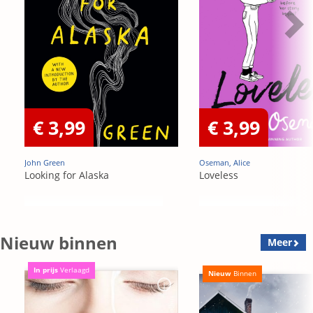
€ 3,99
€ 3,99
John Green
Oseman, Alice
Looking for Alaska
Loveless
Nieuw binnen
Meer
In prijs
Verlaagd
Nieuw
Binnen