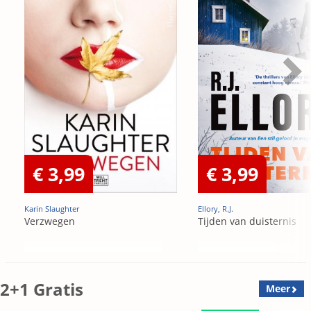
€ 3,99
€ 3,99
Karin Slaughter
Ellory, R.J.
Verzwegen
Tijden van duisternis
2+1 Gratis
Meer