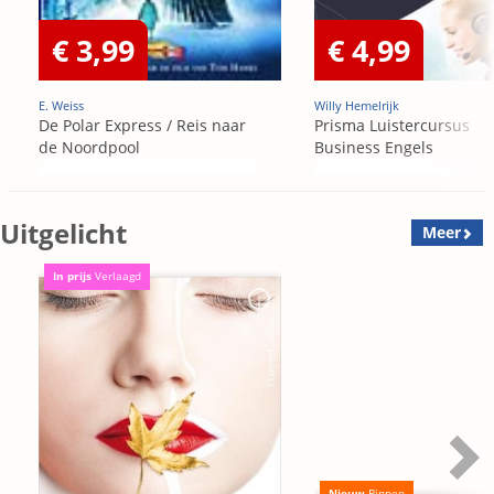
€ 3,99
€ 4,99
E. Weiss
Willy Hemelrijk
De Polar Express / Reis naar
Prisma Luistercursus
de Noordpool
Business Engels
Uitgelicht
Meer
In prijs
Verlaagd
Nieuw
Binnen