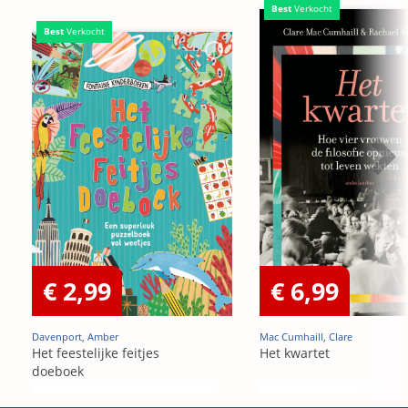
Best
Verkocht
Best
Verkocht
€ 2,99
€ 6,99
Davenport, Amber
Mac Cumhaill, Clare
Het feestelijke feitjes
Het kwartet
doeboek