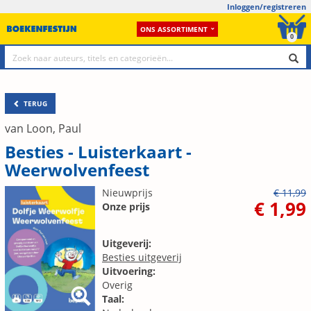
Inloggen/registreren
ONS ASSORTIMENT
0
TERUG
van Loon, Paul
Besties - Luisterkaart -
Weerwolvenfeest
Nieuwprijs
€ 11,99
€ 1,99
Onze prijs
Uitgeverij:
Besties uitgeverij
Uitvoering:
Overig
Taal: