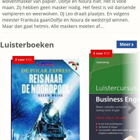
wolvenmasker van papier. Dolfje en Noura niet. Het is volle
maan. Zij hebben geen masker nodig. Het feest is vol dansende
vampieren en weerwolven. DJ Leo draait plaatjes. En volgens
meester Frankula gaanDolfje en Noura de wedstrijd winnen.
Maar dan gaat hetmis. Alle maskers moeten af...
Luisterboeken
Meer
3 voor
€10
3 voor
€10