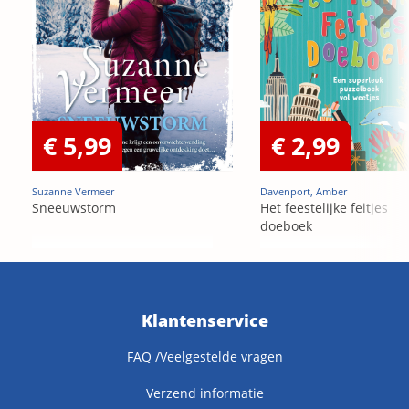
€ 5,99
€ 2,99
Suzanne Vermeer
Davenport, Amber
Sneeuwstorm
Het feestelijke feitjes
doeboek
Klantenservice
FAQ /Veelgestelde vragen
Verzend informatie