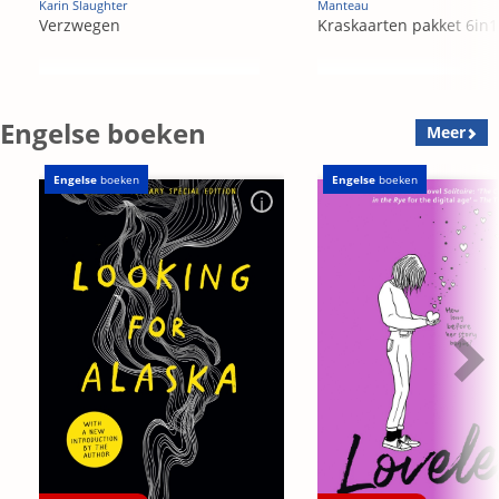
Karin Slaughter
Manteau
Verzwegen
Kraskaarten pakket 6in1
Engelse boeken
Meer
Engelse
boeken
Engelse
boeken