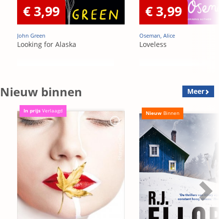
€ 3,99
€ 3,99
John Green
Oseman, Alice
Looking for Alaska
Loveless
Nieuw binnen
Meer
In prijs
Verlaagd
Nieuw
Binnen