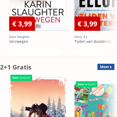
€ 3,99
€ 3,99
Karin Slaughter
Ellory, R.J.
Verzwegen
Tijden van duisternis
2+1 Gratis
Meer
Best
Verkocht
Best
Verkocht