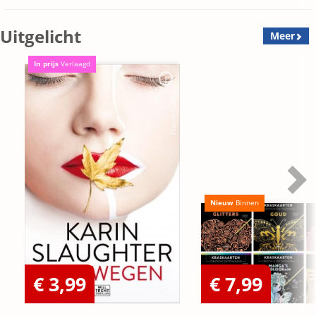
Uitgelicht
Meer
In prijs
Verlaagd
Nieuw
Binnen
€ 3,99
€ 7,99