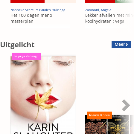
Nanneke Schreurs Paulien Huizinga
Zamboni, Angela
Het 100 dagen meno
Lekker afvallen met min
masterplan
koolhydraten : vega
Uitgelicht
Meer
In prijs
Verlaagd
Nieuw
Binnen