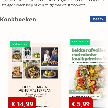
lekkere uitsmijter wilt, een luxueuze garnalencocktail, een bord
stevige erwtensoep of een zelfgemaakte stroopwafel.
Kookboeken
Meer
Best
Verkocht
Best
Verkocht
€ 14,99
€ 5,99