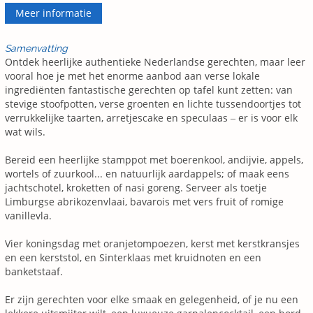
Meer informatie
Samenvatting
Ontdek heerlijke authentieke Nederlandse gerechten, maar leer
vooral hoe je met het enorme aanbod aan verse lokale
ingrediënten fantastische gerechten op tafel kunt zetten: van
stevige stoofpotten, verse groenten en lichte tussendoortjes tot
verrukkelijke taarten, arretjescake en speculaas ‒ er is voor elk
wat wils.
Bereid een heerlijke stamppot met boerenkool, andijvie, appels,
wortels of zuurkool... en natuurlijk aardappels; of maak eens
jachtschotel, kroketten of nasi goreng. Serveer als toetje
Limburgse abrikozenvlaai, bavarois met vers fruit of romige
vanillevla.
Vier koningsdag met oranjetompoezen, kerst met kerstkransjes
en een kerststol, en Sinterklaas met kruidnoten en een
banketstaaf.
Er zijn gerechten voor elke smaak en gelegenheid, of je nu een