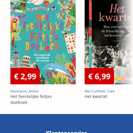
€ 2,99
€ 6,99
Davenport, Amber
Mac Cumhaill, Clare
Het feestelijke feitjes
Het kwartet
doeboek