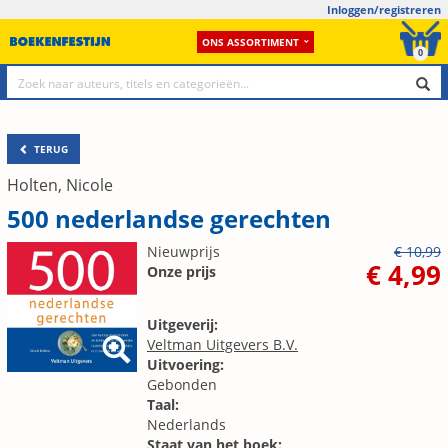
Inloggen/registreren
ONS ASSORTIMENT
0
TERUG
Holten, Nicole
500 nederlandse gerechten
Nieuwprijs
€ 10,99
€ 4,99
Onze prijs
Uitgeverij:
Veltman Uitgevers B.V.
Uitvoering:
Gebonden
Taal:
Nederlands
Staat van het boek: