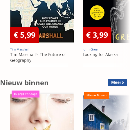
€ 5,99
€ 3,99
Tim Marshall
John Green
Tim Marshall's The Future of
Looking for Alaska
Geography
Nieuw binnen
Meer
In prijs
Verlaagd
Nieuw
Binnen