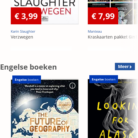
€ 3,99
€ 7,99
Karin Slaughter
Manteau
Verzwegen
Kraskaarten pakket 6in1
Engelse boeken
Meer
Engelse
boeken
Engelse
boeken