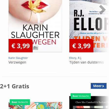
€ 3,99
€ 3,99
Karin Slaughter
Ellory, R.J.
Verzwegen
Tijden van duisternis
2+1 Gratis
Meer
Best
Verkocht
Best
Verkocht