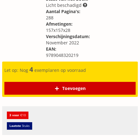
Licht beschadigd
Aantal Pagina's:
288
Afmetingen:
157x157x28
Verschijningsdatum:
November 2022
EAN:
9789048320219
4
Let op: Nog
exemplaren op voorraad
Toevoegen
3 voor
€10
Laatste
Stuks