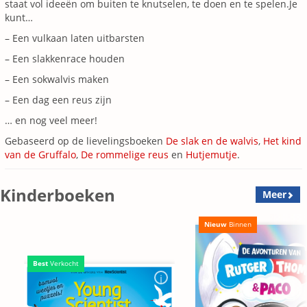
staat vol ideeën om buiten te knutselen, te doen en te spelen.Je
kunt…
– Een vulkaan laten uitbarsten
– Een slakkenrace houden
– Een sokwalvis maken
– Een dag een reus zijn
… en nog veel meer!
Gebaseerd op de lievelingsboeken
De slak en de walvis
,
Het kind
van de
Gruffalo
,
De rommelige reus
en
Hutjemutje
.
Kinderboeken
Meer
Nieuw
Binnen
Best
Verkocht