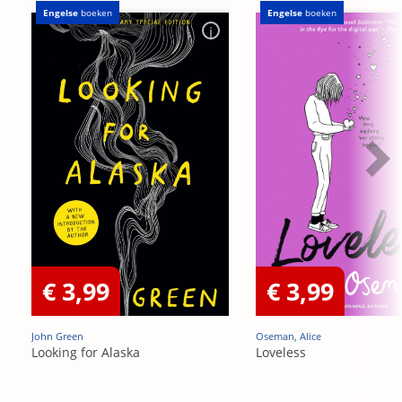
Engelse
boeken
Engelse
boeken
€ 3,99
€ 3,99
John Green
Oseman, Alice
Looking for Alaska
Loveless