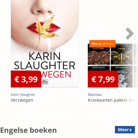
Nieuw
Binnen
€ 3,99
€ 7,99
Karin Slaughter
Manteau
Verzwegen
Kraskaarten pakket 6in1
Engelse boeken
Meer