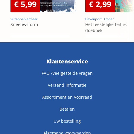
€ 5,99
€ 2,99
Suzanne Vermeer
Davenport, Amber
Sneeuwstorm
Het feestelijke feitjes
doeboek
Klantenservice
FAQ /Veelgestelde vragen
Verzend informatie
Assortiment en Voorraad
Betalen
Uw bestelling
Algemene voorwaarden