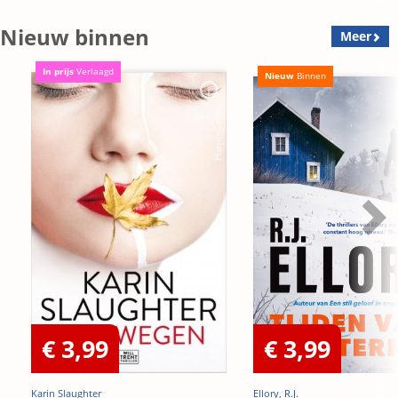
Nieuw binnen
Meer
In prijs
Verlaagd
Nieuw
Binnen
€ 3,99
€ 3,99
Karin Slaughter
Ellory, R.J.