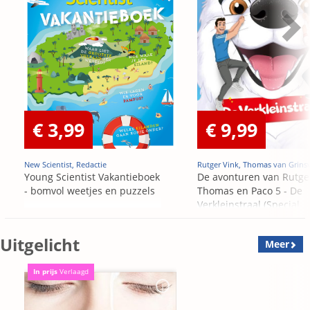
€ 3,99
€ 9,99
New Scientist, Redactie
Rutger Vink, Thomas van Grins
Young Scientist Vakantieboek
De avonturen van Rutge
- bomvol weetjes en puzzels
Thomas en Paco 5 - De
Verkleinstraal (Special
Edition)
Uitgelicht
Meer
In prijs
Verlaagd