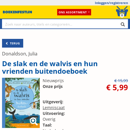
Inloggen/registreren
ONS ASSORTIMENT
0
TERUG
Donaldson, Julia
De slak en de walvis en hun
vrienden buitendoeboek
Nieuwprijs
€ 15,99
€ 5,99
Onze prijs
Uitgeverij:
Lemniscaat
Uitvoering:
Overig
Taal: