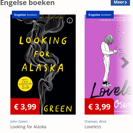
Engelse boeken
Meer
Engelse
boeken
Engelse
boeken
€ 3,99
€ 3,99
John Green
Oseman, Alice
Looking for Alaska
Loveless