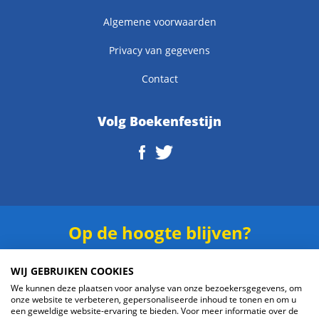
Algemene voorwaarden
Privacy van gegevens
Contact
Volg Boekenfestijn
Op de hoogte blijven?
Schrijf je in voor onze
nieuwsbrief
.
WIJ GEBRUIKEN COOKIES
We kunnen deze plaatsen voor analyse van onze bezoekersgegevens, om
onze website te verbeteren, gepersonaliseerde inhoud te tonen en om u
een geweldige website-ervaring te bieden. Voor meer informatie over de