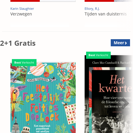
Karin Slaughter
Ellory, R.J.
Verzwegen
Tijden van duisternis
2+1 Gratis
Meer
Best
Verkocht
Best
Verkocht