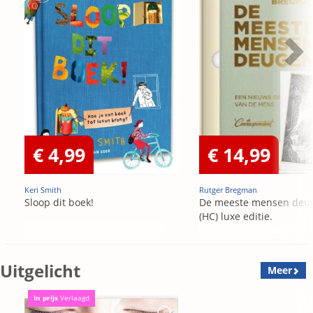
€ 4,99
€ 14,99
Keri Smith
Rutger Bregman
Sloop dit boek!
De meeste mensen deu
(HC) luxe editie.
Uitgelicht
Meer
In prijs
Verlaagd