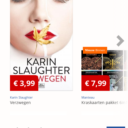
Nieuw
Binnen
€ 3,99
€ 7,99
Karin Slaughter
Manteau
Verzwegen
Kraskaarten pakket 6in1