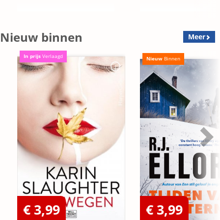
Nieuw binnen
Meer
In prijs
Verlaagd
Nieuw
Binnen
€ 3,99
€ 3,99