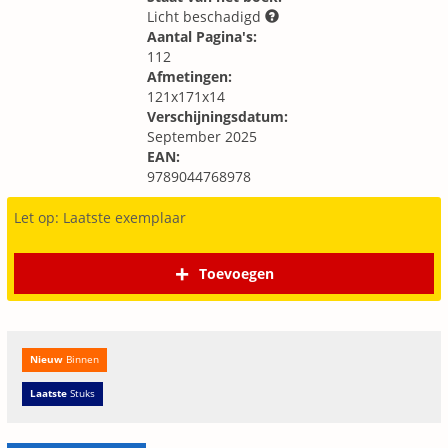
Licht beschadigd
Aantal Pagina's:
112
Afmetingen:
121x171x14
Verschijningsdatum:
September 2025
EAN:
9789044768978
Let op: Laatste exemplaar
Toevoegen
Nieuw
Binnen
Laatste
Stuks