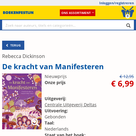
Inloggen/registreren
ONS ASSORTIMENT
0
TERUG
Rebecca Dickinson
De kracht van Manifesteren
Nieuwprijs
€ 12,95
€ 6,99
Onze prijs
Uitgeverij:
Centrale Uitgeverij Deltas
Uitvoering:
Gebonden
Taal:
Nederlands
Staat van het boek: