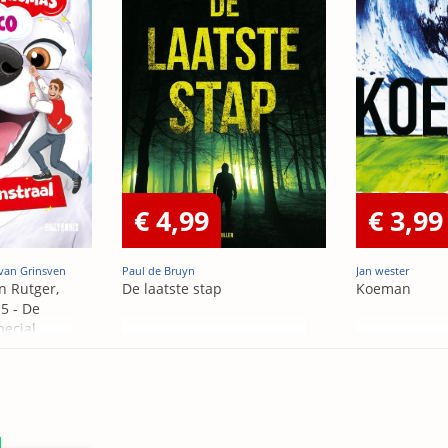
€ 4,99
€ 3,99
van Grinsven
Paul de Bruyn
Jan wester
n Rutger,
De laatste stap
Koeman
5 - De
pecial