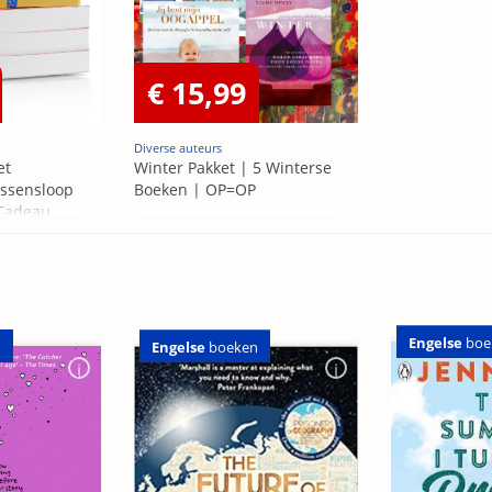
€ 15,99
Diverse auteurs
et
Winter Pakket | 5 Winterse
ssensloop
Boeken | OP=OP
 Cadeau
Engelse
boe
n
Engelse
boeken