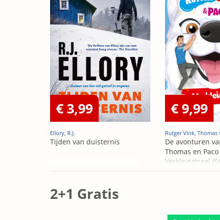
€ 3,99
€ 9,99
Ellory, R.J.
Rutger Vink, Thomas 
Tijden van duisternis
De avonturen va
Thomas en Paco 
Verkleinstraal (S
Edition)
2+1 Gratis