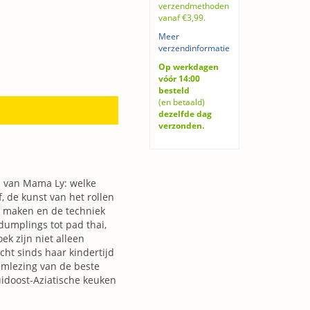
verzendmethoden
vanaf €3,99.
Meer
verzendinformatie
Op werkdagen
vóór 14:00
besteld
(en betaald)
dezelfde dag
verzonden.
n van Mama Ly: welke
f, de kunst van het rollen
n maken en de techniek
umplings tot pad thai,
ek zijn niet alleen
ht sinds haar kindertijd
emlezing van de beste
uidoost-Aziatische keuken