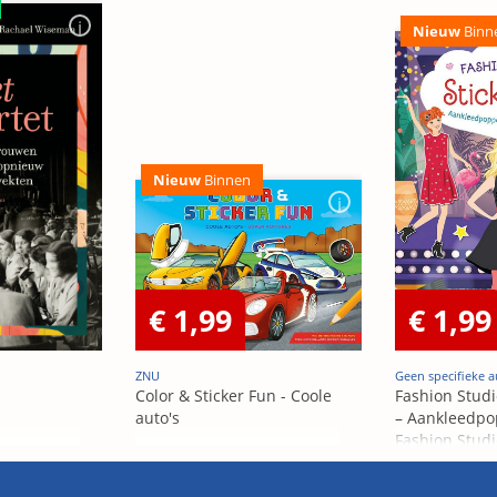
Nieuw
Binn
Nieuw
Binnen
€ 1,99
€ 1,99
ZNU
Geen specifieke a
Color & Sticker Fun - Coole
Fashion Studi
auto's
– Aankleedpo
Fashion Studi
– Poupées Á h