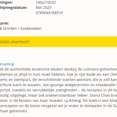
tingen:
140x210x32
chijningsdatum:
Mei 2025
9789044768510
orie:
 & Drinken
/
Kookboeken
delijk) uitverkocht
nvatting
k de authentieke Aziatische keuken dankzij de culinaire geheime
diënten je altijd in huis moet hebben, hoe je rijst kookt als een che
ems en loempia’s, de verschillende soorten wontons die je zelf ka
rfecte bao’s te vouwen. Van geurige wokgerechten en smaakvolle d
jnrijst, noedels en verrukkelijke zoetigheden – de recepten in dit bo
udig uitgelegd, maar ook onweerstaanbaar lekker. Diana Chao brac
door in de keuken van haar moeder, Ly-Kheng. Dit boek is een blo
ierecepten en de beste reisgezel om je onder te dompelen in de Z
 haar geheimen.