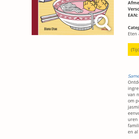
Afme
Vers
EAN:
Categ
Eten
(Tij
Same
Ontde
ingre
van n
om pe
jasmi
eenvo
uren 
famil
en al