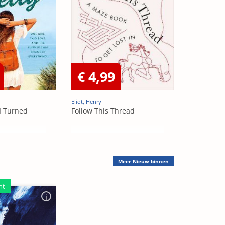
€ 4,99
Eliot, Henry
I Turned
Follow This Thread
Meer
Nieuw binnen
ht