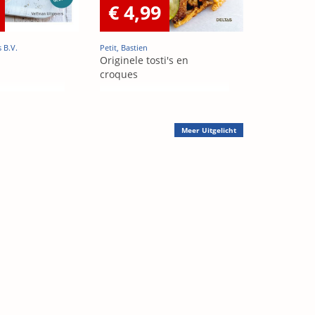
€ 4,99
 B.V.
Petit, Bastien
n
Originele tosti's en
croques
Meer
Uitgelicht