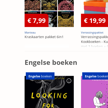
€ 7,99
€ 19,99
Manteau
Verrassingspakket
Kraskaarten pakket 6in1
Verrassingspakk
Kookboeken - Ku
met 3 boeken +
OP=OP
Engelse boeken
Engelse
boeken
Engelse
boeke