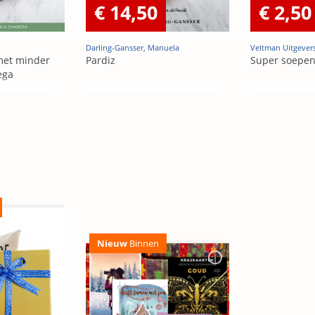
€ 14,50
€ 2,50
Darling-Gansser, Manuela
Veltman Uitgevers
 met minder
Pardiz
Super soepe
ega
Nieuw
Binnen