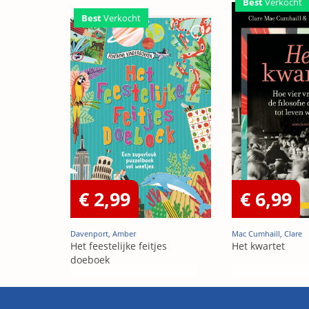
Best
Verkocht
Best
Verkocht
€ 2,99
€ 6,99
Davenport, Amber
Mac Cumhaill, Clare
Het feestelijke feitjes
Het kwartet
doeboek