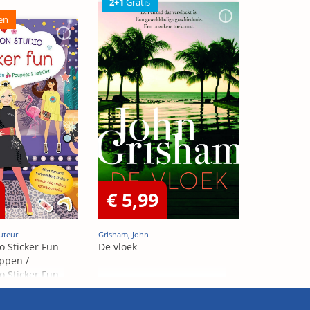
2+1
Gratis
en
€ 5,99
uteur
Grisham, John
o Sticker Fun
De vloek
ppen /
o Sticker Fun
abiller