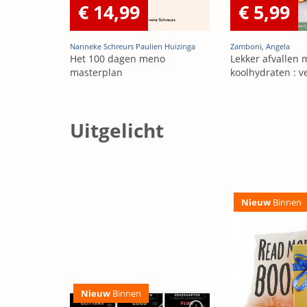
€ 14,99
€ 5,99
Nanneke Schreurs Paulien Huizinga
Zamboni, Angela
Het 100 dagen meno
Lekker afvallen
masterplan
koolhydraten : v
Uitgelicht
Nieuw
Binnen
Nieuw
Binnen