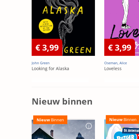
€ 3,99
€ 3,99
John Green
Oseman, Alice
Looking for Alaska
Loveless
Nieuw binnen
Nieuw
Binnen
Nieuw
Binnen