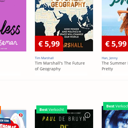
€ 5,99
€ 5,99
Tim Marshall
Han, Jenny
Tim Marshall's The Future
The Summer 
of Geography
Pretty
Best
Verkoc
Best
Verkocht