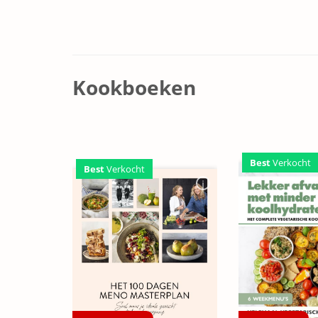
Kookboeken
Best
Verkocht
Best
Verkocht