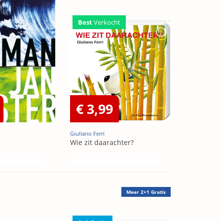
Best
Verkocht
€ 3,99
Giuliano Ferri
Wie zit daarachter?
Meer
2+1 Gratis