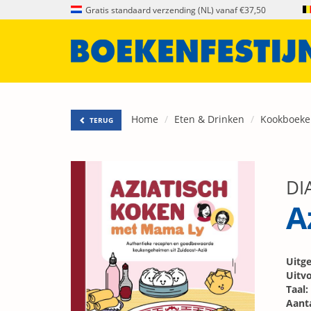
Gratis standaard verzending (NL) vanaf €37,50
Home
Eten & Drinken
Kookboeke
TERUG
DI
A
Uitge
Uitvo
Taal:
Aanta