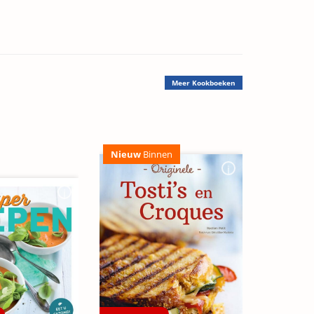
Meer
Kookboeken
Nieuw
Binnen