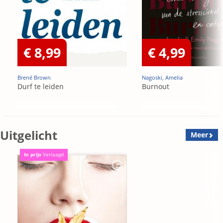
€ 8,99
€ 4,99
Brené Brown
Nagoski, Amelia
Durf te leiden
Burnout
Uitgelicht
Meer
In prijs
Verlaagd