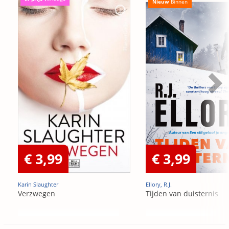
Nieuw
Binnen
€ 3,99
€ 3,99
Karin Slaughter
Ellory, R.J.
Verzwegen
Tijden van duisternis