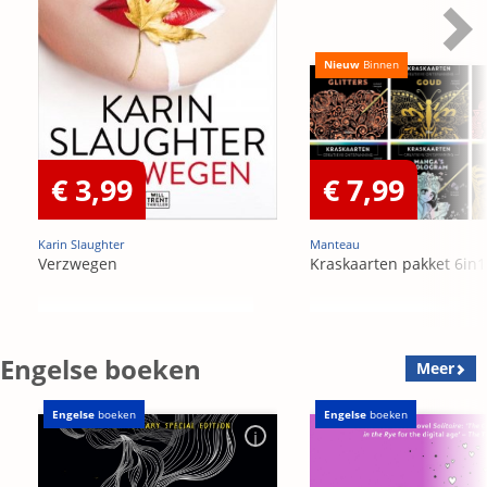
Nieuw
Binnen
€ 3,99
€ 7,99
Karin Slaughter
Manteau
Verzwegen
Kraskaarten pakket 6in1
Engelse boeken
Meer
Engelse
boeken
Engelse
boeken