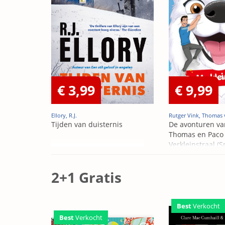
€ 3,99
€ 9,99
Ellory, R.J.
Rutger Vink, Thomas 
Tijden van duisternis
De avonturen va
Thomas en Paco 
Verkleinstraal (S
Edition)
2+1 Gratis
Best
Verkocht
Best
Verkocht