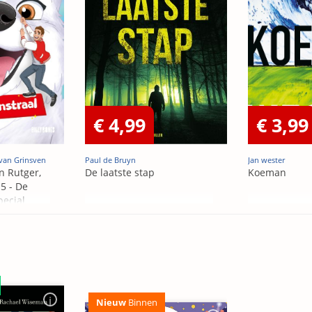
€ 4,99
€ 3,99
van Grinsven
Paul de Bruyn
Jan wester
n Rutger,
De laatste stap
Koeman
5 - De
pecial
Nieuw
Binnen