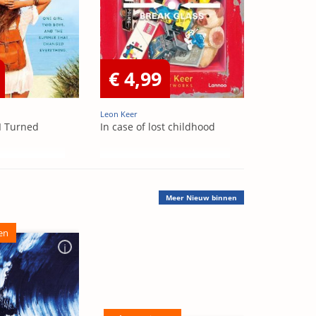
€ 4,99
Leon Keer
I Turned
In case of lost childhood
Meer
Nieuw binnen
en