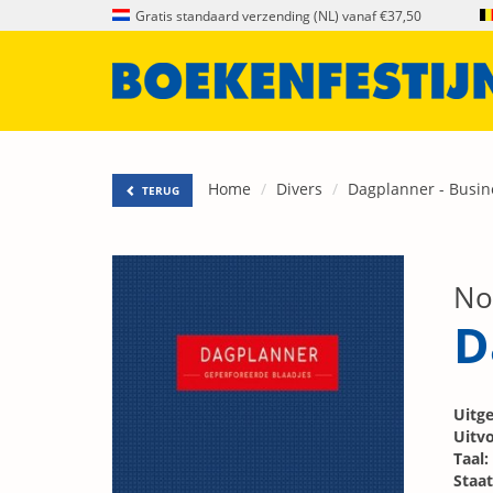
Gratis standaard verzending (NL) vanaf €37,50
Home
Divers
Dagplanner - Busin
TERUG
No
D
Uitge
Uitvo
Taal:
Staat