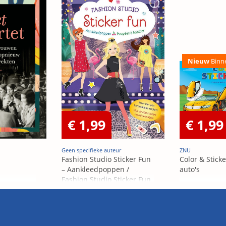
Nieuw
Binn
€ 1,99
€ 1,99
Geen specifieke auteur
ZNU
Fashion Studio Sticker Fun
Color & Sticke
– Aankleedpoppen /
auto's
Fashion Studio Sticker Fun
– Poupées Á habiller