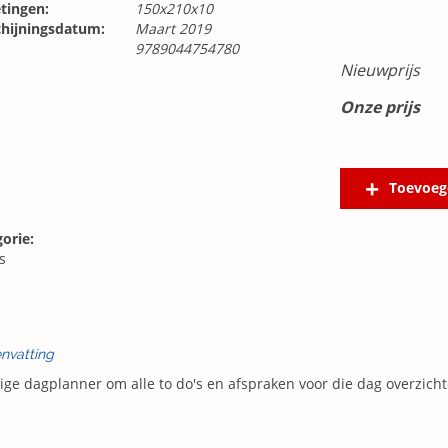
tingen:
150x210x10
chijningsdatum:
Maart 2019
9789044754780
Nieuwprijs
Onze prijs
Toevoeg
orie:
s
nvatting
ge dagplanner om alle to do's en afspraken voor die dag overzichte