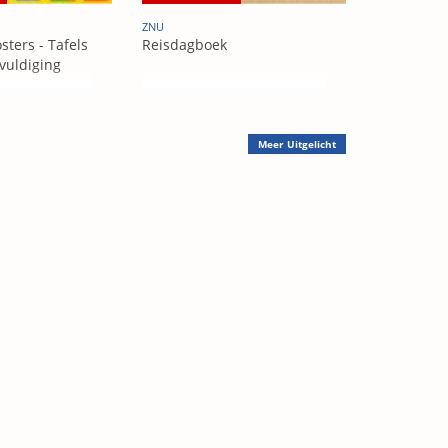
ZNU
sters - Tafels
Reisdagboek
vuldiging
Meer
Uitgelicht