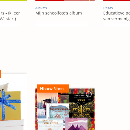
Albums
Deltas
s - Ik leer
Mijn schoolfoto's album
Educatieve po
VI start)
van vermenig
Nieuw
Binnen