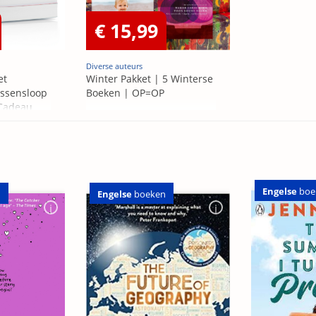
€ 15,99
Diverse auteurs
et
Winter Pakket | 5 Winterse
ssensloop
Boeken | OP=OP
 Cadeau
Engelse
boe
n
Engelse
boeken