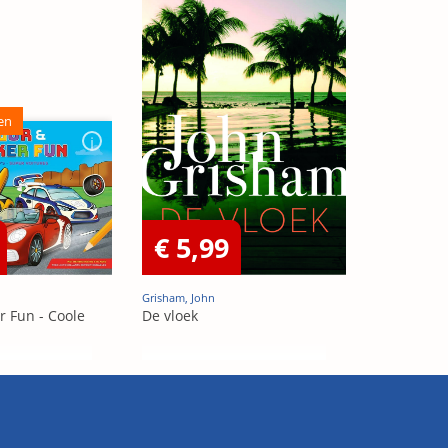
en
€ 5,99
Grisham, John
r Fun - Coole
De vloek