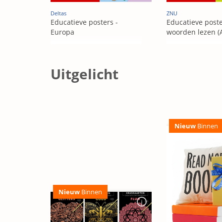
Deltas
ZNU
Educatieve posters -
Educatieve poster
Europa
woorden lezen (A
Uitgelicht
Nieuw
Binnen
Nieuw
Binnen