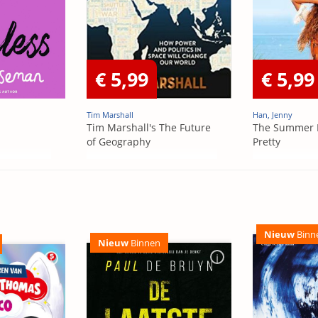
€ 5,99
€ 5,99
Tim Marshall
Han, Jenny
Tim Marshall's The Future
The Summer 
of Geography
Pretty
Nieuw
Binn
Nieuw
Binnen