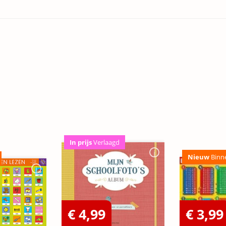
In prijs
Verlaagd
Nieuw
Binn
€ 4,99
€ 3,99