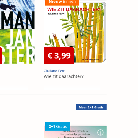
Nieuw
Binnen
€ 3,99
Giuliano Ferri
Wie zit daarachter?
Meer
2+1 Gratis
2+1
Gratis