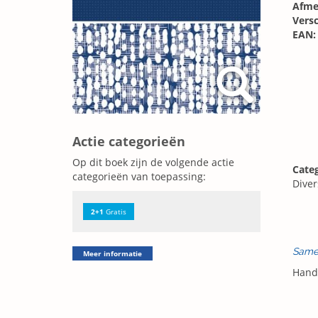
Afme
Vers
EAN:
Actie categorieën
Op dit boek zijn de volgende actie
Categ
categorieën van toepassing:
Diver
2+1
Gratis
Same
Meer informatie
Handi