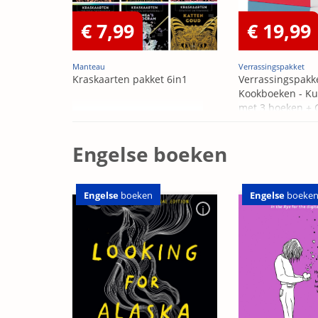
€ 7,99
€ 19,99
Manteau
Verrassingspakket
Kraskaarten pakket 6in1
Verrassingspakk
Kookboeken - Ku
met 3 boeken +
OP=OP
Engelse boeken
Engelse
boeken
Engelse
boeke