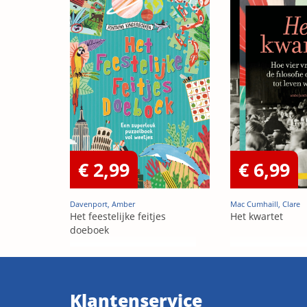
€ 2,99
€ 6,99
Davenport, Amber
Mac Cumhaill, Clare
Het feestelijke feitjes
Het kwartet
doeboek
Klantenservice