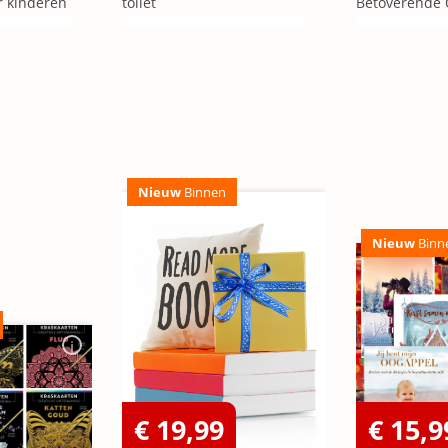
r kinderen
toilet
Betoverende
Nieuw
Binnen
Nieuw
Binn
€ 19,99
€ 15,9