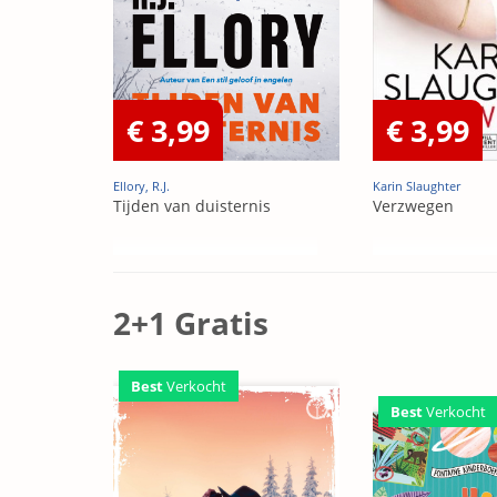
€ 3,99
€ 3,99
Ellory, R.J.
Karin Slaughter
Tijden van duisternis
Verzwegen
2+1 Gratis
Best
Verkocht
Best
Verkocht