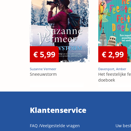
€ 5,99
€ 2,99
Suzanne Vermeer
Davenport, Amber
Sneeuwstorm
Het feestelijke fe
doeboek
Klantenservice
FAQ /Veelgestelde vragen
Uw best