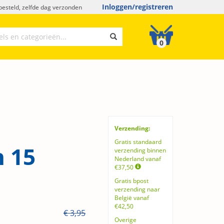
Inloggen/registreren
esteld, zelfde dag verzonden
0
Verzending:
Gratis standaard
n 15
verzending binnen
Nederland vanaf
€37,50
Gratis bpost
verzending naar
België vanaf
€42,50
€ 3,95
Overige