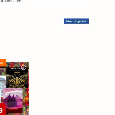
 Ornamenten
Meer
Uitgelicht
en
9