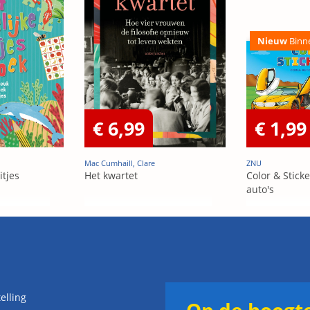
Nieuw
Binn
€ 6,99
€ 1,99
Mac Cumhaill, Clare
ZNU
itjes
Het kwartet
Color & Sticke
auto's
elling
Op de hoogte