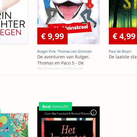
€ 9,99
€ 4,99
Rutger Vink, Thomas van Grinsven
Paul de Bruyn
De avonturen van Rutger,
De laatste st
Thomas en Paco 5 - De
Verkleinstraal (Special
Edition)
Best
Verkocht