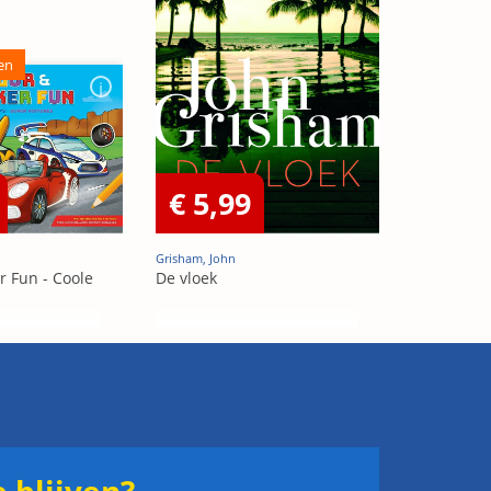
en
€ 5,99
Grisham, John
r Fun - Coole
De vloek
 blijven?