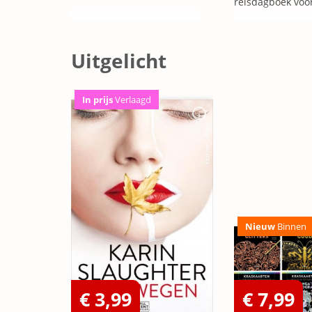
reisdagboek voo
Uitgelicht
In prijs
Verlaagd
Nieuw
Binnen
€ 3,99
€ 7,99