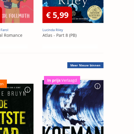
€ 5,99
 Farol
Lucinda Riley
al Romance
Atlas - Part 8 (PB)
Meer
Nieuw binnen
In prijs
Verlaagd
en