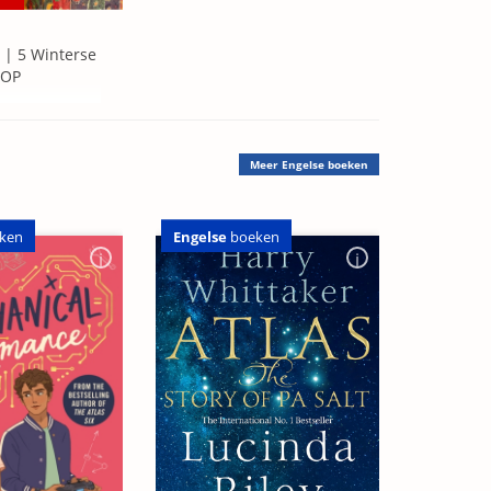
 | 5 Winterse
=OP
Meer
Engelse boeken
Engelse
boeken
ken