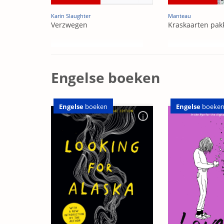
Karin Slaughter
Manteau
Verzwegen
Kraskaarten pak
Engelse boeken
Engelse
boeken
Engelse
boeke