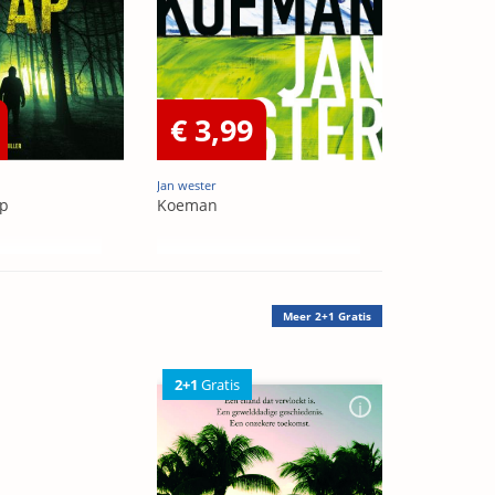
€ 3,99
Jan wester
ap
Koeman
Meer
2+1 Gratis
2+1
Gratis