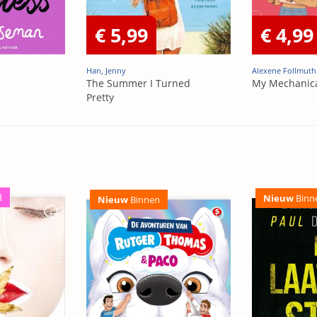
€ 5,99
€ 4,99
Han, Jenny
Alexene Follmuth
The Summer I Turned
My Mechanic
Pretty
d
Nieuw
Binn
Nieuw
Binnen