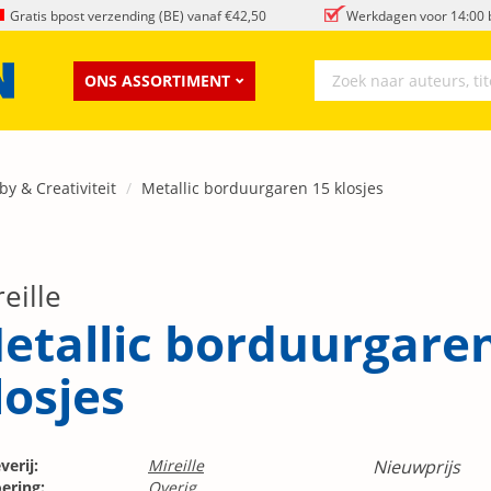
Gratis bpost verzending (BE) vanaf €42,50
Werkdagen voor 14:00 b
ONS ASSORTIMENT
y & Creativiteit
Metallic borduurgaren 15 klosjes
eille
etallic borduurgare
losjes
verij:
Mireille
Nieuwprijs
ering:
Overig