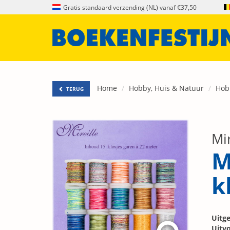
Gratis standaard verzending (NL) vanaf €37,50
Home
Hobby, Huis & Natuur
Hobb
TERUG
Mir
M
k
Uitge
Uitvo