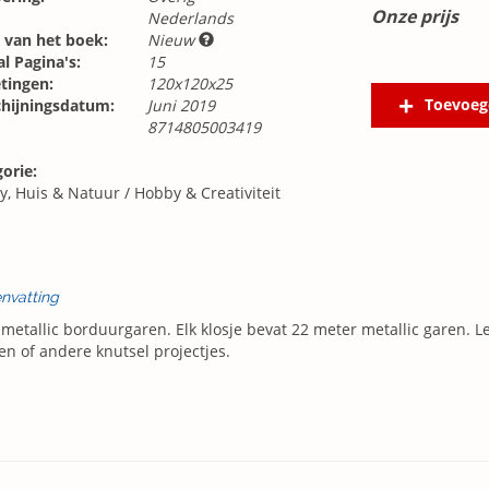
Onze prijs
Nederlands
 van het boek:
Nieuw
l Pagina's:
15
tingen:
120x120x25
Toevoeg
chijningsdatum:
Juni 2019
8714805003419
orie:
y, Huis & Natuur
/
Hobby & Creativiteit
nvatting
 metallic borduurgaren. Elk klosje bevat 22 meter metallic garen. 
en of andere knutsel projectjes.