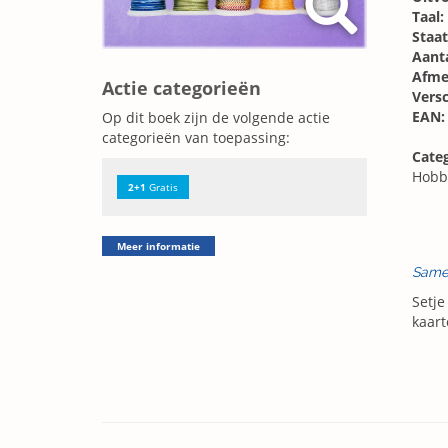
Taal:
Staat
Aanta
Afme
Actie categorieën
Vers
EAN:
Op dit boek zijn de volgende actie
categorieën van toepassing:
Categ
Hobb
2+1
Gratis
Meer informatie
Same
Setje
kaart