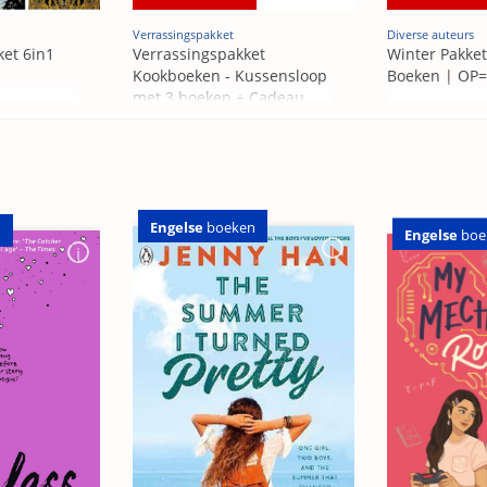
Verrassingspakket
Diverse auteurs
ket 6in1
Verrassingspakket
Winter Pakket
Kookboeken - Kussensloop
Boeken | OP
met 3 boeken + Cadeau
OP=OP
Engelse
boeken
n
Engelse
boe