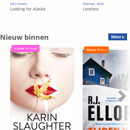
John Green
Oseman, Alice
Looking for Alaska
Loveless
Nieuw binnen
Meer
In prijs
Verlaagd
Nieuw
Binnen