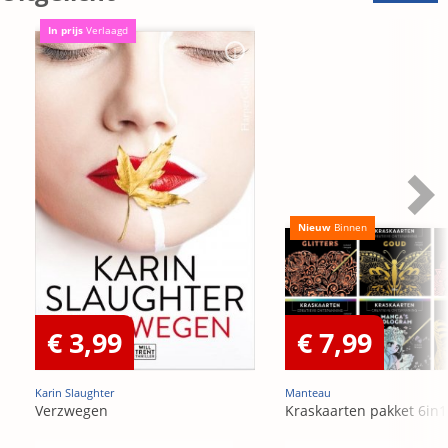
In prijs
Verlaagd
Nieuw
Binnen
€ 3,99
€ 7,99
Karin Slaughter
Manteau
Verzwegen
Kraskaarten pakket 6in1