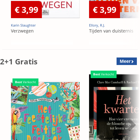
€ 3,99
€ 3,99
Karin Slaughter
Ellory, R.J.
Verzwegen
Tijden van duisternis
2+1 Gratis
Meer
Best
Verkocht
Best
Verkocht