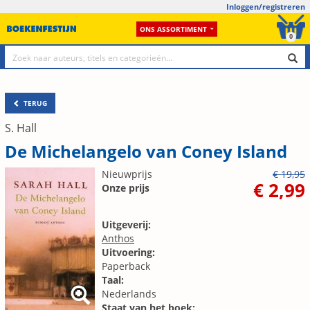
Inloggen/registreren
ONS ASSORTIMENT
0
TERUG
S. Hall
De Michelangelo van Coney Island
Nieuwprijs
€ 19,95
€ 2,99
Onze prijs
Uitgeverij:
Anthos
Uitvoering:
Paperback
Taal:
Nederlands
Staat van het boek: