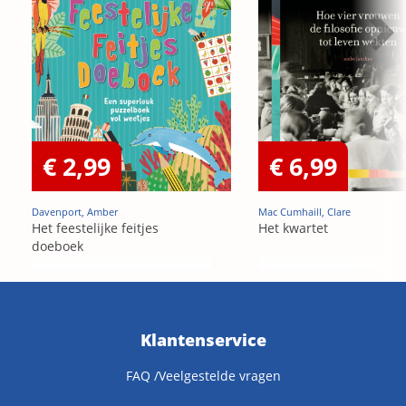
€ 2,99
€ 6,99
Davenport, Amber
Mac Cumhaill, Clare
Het feestelijke feitjes
Het kwartet
doeboek
Klantenservice
FAQ /Veelgestelde vragen