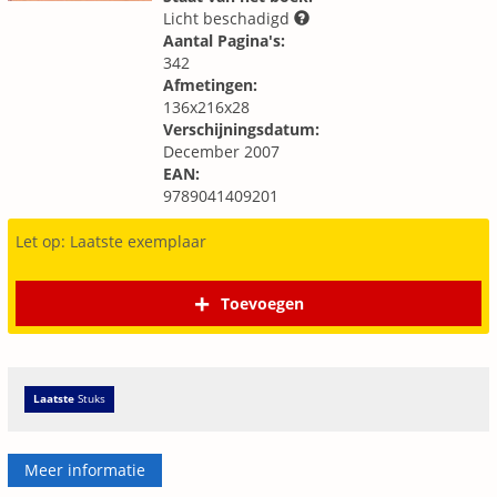
Licht beschadigd
Aantal Pagina's:
342
Afmetingen:
136x216x28
Verschijningsdatum:
December 2007
EAN:
9789041409201
Let op: Laatste exemplaar
Toevoegen
Laatste
Stuks
Meer informatie