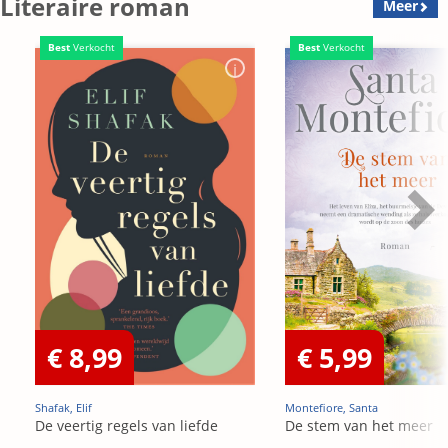
Literaire roman
Meer
Best
Verkocht
Best
Verkocht
€ 8,99
€ 5,99
Shafak, Elif
Montefiore, Santa
De veertig regels van liefde
De stem van het meer