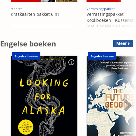
Manteau
Verrassingspakket
Kraskaarten pakket 6in1
Verrassingspakket
Kookboeken - Kussensl
met 3 boeken + Cadeau
OP=OP
Engelse boeken
Meer
Engelse
boeken
Engelse
boeken