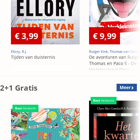
€ 3,99
€ 9,99
Ellory, R.J.
Rutger Vink, Thomas van Grins
Tijden van duisternis
De avonturen van Rutge
Thomas en Paco 5 - De
Verkleinstraal (Special
Edition)
2+1 Gratis
Meer
Best
Verkocht
Best
Verkocht