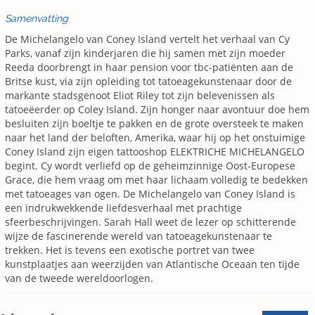
Samenvatting
De Michelangelo van Coney Island vertelt het verhaal van Cy
Parks, vanaf zijn kinderjaren die hij samen met zijn moeder
Reeda doorbrengt in haar pension voor tbc-patiënten aan de
Britse kust, via zijn opleiding tot tatoeagekunstenaar door de
markante stadsgenoot Eliot Riley tot zijn belevenissen als
tatoeëerder op Coley Island. Zijn honger naar avontuur doe hem
besluiten zijn boeltje te pakken en de grote oversteek te maken
naar het land der beloften, Amerika, waar hij op het onstuimige
Coney Island zijn eigen tattooshop ELEKTRICHE MICHELANGELO
begint. Cy wordt verliefd op de geheimzinnige Oost-Europese
Grace, die hem vraag om met haar lichaam volledig te bedekken
met tatoeages van ogen. De Michelangelo van Coney Island is
een indrukwekkende liefdesverhaal met prachtige
sfeerbeschrijvingen. Sarah Hall weet de lezer op schitterende
wijze de fascinerende wereld van tatoeagekunstenaar te
trekken. Het is tevens een exotische portret van twee
kunstplaatjes aan weerzijden van Atlantische Oceaan ten tijde
van de tweede wereldoorlogen.