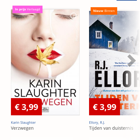
In prijs
Verlaagd
Nieuw
Binnen
€ 3,99
€ 3,99
Karin Slaughter
Ellory, R.J.
Verzwegen
Tijden van duisternis