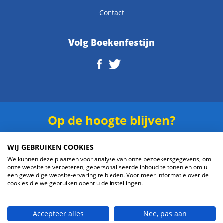
Contact
Volg Boekenfestijn
Op de hoogte blijven?
Schrijf je in voor onze
nieuwsbrief
.
WIJ GEBRUIKEN COOKIES
We kunnen deze plaatsen voor analyse van onze bezoekersgegevens, om
onze website te verbeteren, gepersonaliseerde inhoud te tonen en om u
een geweldige website-ervaring te bieden. Voor meer informatie over de
cookies die we gebruiken opent u de instellingen.
Verzenden
Accepteer alles
Nee, pas aan
© 2026 Boekenfestijn.com | website door
BlueMinds.nl