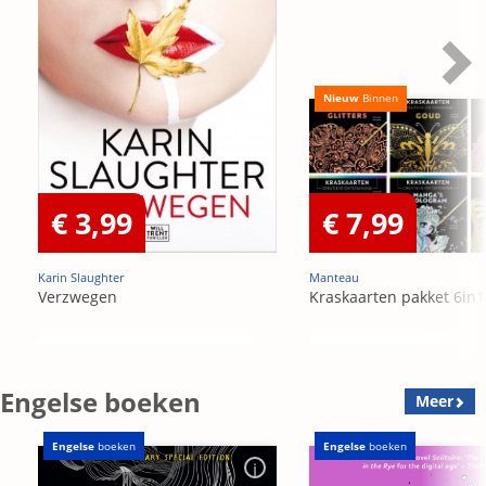
Nieuw
Binnen
€ 3,99
€ 7,99
Karin Slaughter
Manteau
Verzwegen
Kraskaarten pakket 6in1
Engelse boeken
Meer
Engelse
boeken
Engelse
boeken