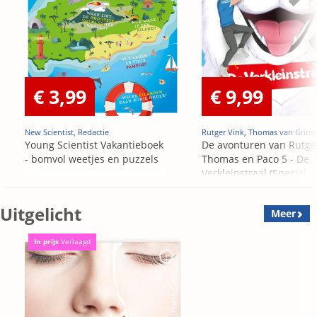
€ 3,99
€ 9,99
New Scientist, Redactie
Rutger Vink, Thomas van Grins
Young Scientist Vakantieboek
De avonturen van Rutge
- bomvol weetjes en puzzels
Thomas en Paco 5 - De
Verkleinstraal (Special
Edition)
Uitgelicht
Meer
In prijs
Verlaagd