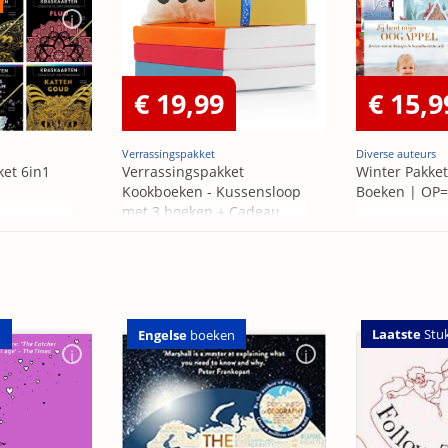
€ 19,99
€ 15,9
Verrassingspakket
Diverse auteurs
ket 6in1
Verrassingspakket
Winter Pakket
Kookboeken - Kussensloop
Boeken | OP
met 3 boeken + Cadeau
OP=OP
Laatste
Stu
n
Engelse
boeken