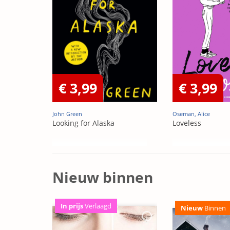
€ 3,99
€ 3,99
John Green
Oseman, Alice
Looking for Alaska
Loveless
Nieuw binnen
In prijs
Verlaagd
Nieuw
Binnen