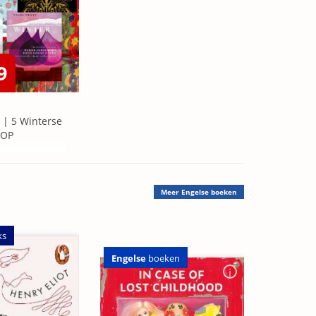
9
 | 5 Winterse
=OP
Meer
Engelse boeken
ks
Engelse
boeken