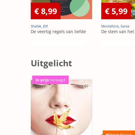
€ 8,99
€ 5,99
Shafak, Elif
Montefiore, Santa
De veertig regels van liefde
De stem van het
Uitgelicht
In prijs
Verlaagd
Nieuw
Binnen