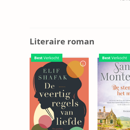
Literaire roman
Best
Verkocht
Best
Verkocht