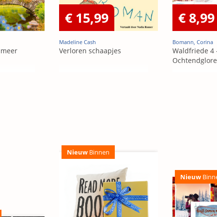
€ 15,99
€ 8,99
Madeline Cash
Bomann, Corina
 meer
Verloren schaapjes
Waldfriede 4 
Ochtendglor
Nieuw
Binnen
Nieuw
Binn