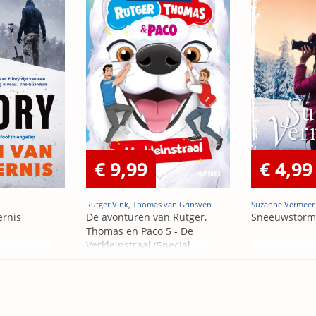
€ 9,99
€ 4,99
Rutger Vink, Thomas van Grinsven
Suzanne Vermeer
ernis
De avonturen van Rutger,
Sneeuwstorm
Thomas en Paco 5 - De
Verkleinstraal (Special
Edition)