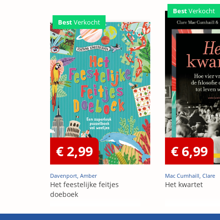
Best
Verkocht
Best
Verkocht
€ 2,99
€ 6,99
Davenport, Amber
Mac Cumhaill, Clare
Het feestelijke feitjes
Het kwartet
doeboek