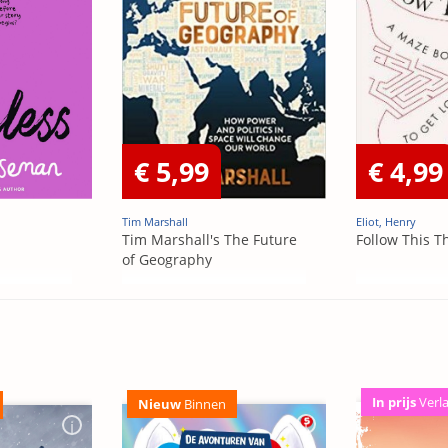
€ 5,99
€ 4,99
Tim Marshall
Eliot, Henry
Tim Marshall's The Future
Follow This T
of Geography
In prijs
Verl
Nieuw
Binnen