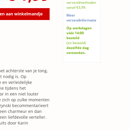
verzendmethoden
vanaf €3,99.
en aan winkelmandje
Meer
verzendinformatie
Op werkdagen
vóór 14:00
besteld
(en betaald)
dezelfde dag
verzonden.
et achterste van je tong,
 nodig is. Op
 en verleidelijke
ie tijdens het
r in een niet louter
ze zich op zulke momenten
czynski becommentarieert
n een charmeur en dan
n liefdevolle verteller.
uits door Karin