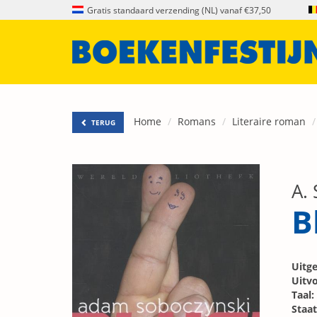
Gratis standaard verzending (NL) vanaf €37,50
Home
Romans
Literaire roman
TERUG
A.
B
Uitge
Uitvo
Taal:
Staat