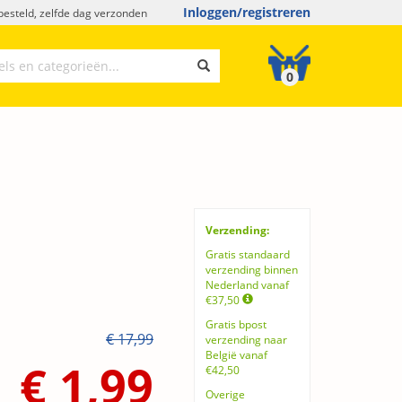
Inloggen/registreren
esteld, zelfde dag verzonden
0
Verzending:
Gratis standaard
verzending binnen
Nederland vanaf
€37,50
Gratis bpost
€ 17,99
verzending naar
België vanaf
€ 1,99
€42,50
Overige