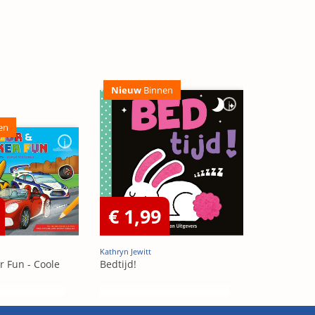
Nieuw
Binnen
en
€ 1,99
Kathryn Jewitt
r Fun - Coole
Bedtijd!