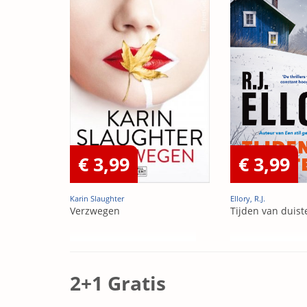
€ 3,99
€ 3,99
Karin Slaughter
Ellory, R.J.
Verzwegen
Tijden van duist
2+1 Gratis