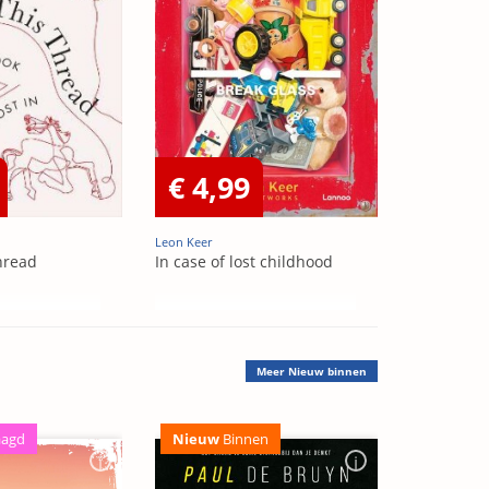
€ 4,99
Leon Keer
hread
In case of lost childhood
Meer
Nieuw binnen
aagd
Nieuw
Binnen