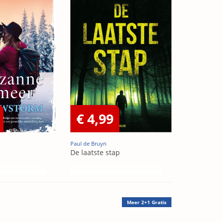
€ 4,99
Paul de Bruyn
De laatste stap
Meer
2+1 Gratis