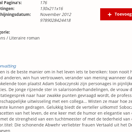
l Pagina's:
176
tingen:
130x211x16
Toevoeg
chijningsdatum:
November 2012
9789028424418
orie:
ns
/
Literaire roman
nvatting
en is de beste manier om in het leven iets te bereiken: toon nooit h
id anderen, win hun vertrouwen, verander van mening wanneer dat
kelende toon plaatst Adam Soboczynski zijn personages in pijnlijke
ties. De jonge rijzende ster in salarisonderhandelingen, de vrouw d
citatiegesprek naar haar zwakke punten gevraagd wordt, de professo
schappelijke uitwisseling met een collega... Wisten ze maar hoe 
este kunnen gedragen. Gelukkig biedt de verteller uitkomst! Sobo
facetten van het leven, de ene keer met de humor en elegantie va
met de strengheid van een tuchtmeester of met de tederheid van ee
r.titel: Die schonende Abwehr verliebter frauen Vertaald uit het D
oeven