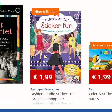
Nieuw
Binnen
Nieuw
Binn
€ 1,99
€ 1,99
Geen specifieke auteur
ZNU
Fashion Studio Sticker Fun
Color & Sticke
– Aankleedpoppen /
auto's
Fashion Studio Sticker Fun
– Poupées Á habiller