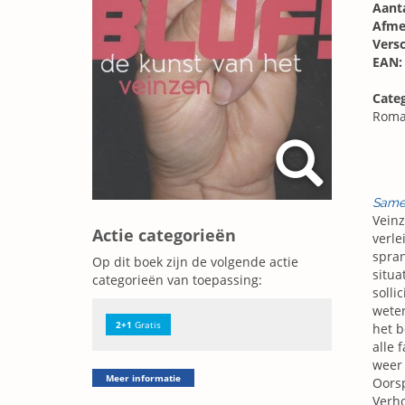
Aanta
Afme
Vers
EAN:
Categ
Roma
Same
Veinz
Actie categorieën
verle
spran
Op dit boek zijn de volgende actie
situa
categorieën van toepassing:
solli
weten
2+1
Gratis
het b
alle 
weer 
Meer informatie
Oorsp
Verh