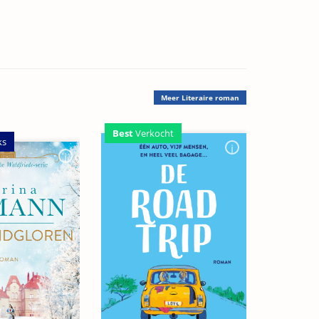
Meer
Literaire roman
Best
Verkocht
ks