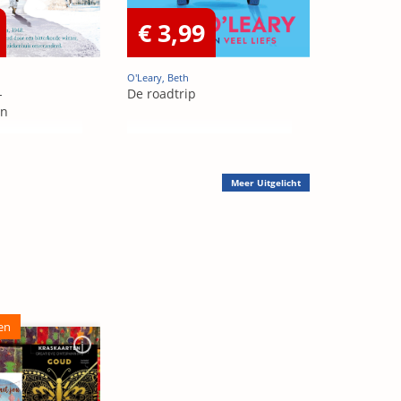
€ 3,99
O'Leary, Beth
-
De roadtrip
en
Meer
Uitgelicht
en