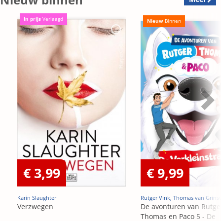
In prijs
Verlaagd
Nieuw
Binnen
€ 3,99
€ 9,99
Karin Slaughter
Rutger Vink, Thomas van Grins
Verzwegen
De avonturen van Rutge
Thomas en Paco 5 - De