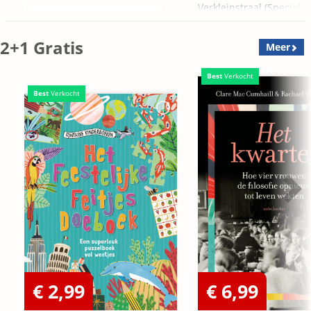
Verkleinstraal (Special
Edition)
2+1 Gratis
Meer
Best
Verkocht
Best
Verkocht
€ 2,99
€ 6,99