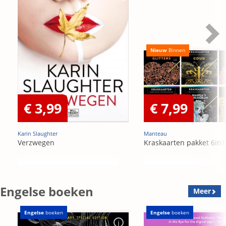
Nieuw
Binnen
€ 3,99
€ 7,99
Karin Slaughter
Manteau
Verzwegen
Kraskaarten pakket 6in1
Engelse boeken
Meer
Engelse
boeken
Engelse
boeken