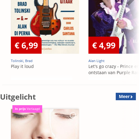
€ 6,99
€ 4,99
Tolinski, Brad
Alan Light
Play it loud
Let's go crazy - Prince e
ontstaan van Purple Rai
Uitgelicht
Meer
In prijs
Verlaagd