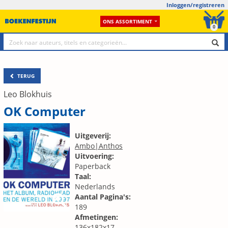
Inloggen/registreren
ONS ASSORTIMENT
0
TERUG
Leo Blokhuis
OK Computer
Uitgeverij:
Ambo|Anthos
Uitvoering:
Paperback
Taal:
Nederlands
Aantal Pagina's:
189
Afmetingen:
136x182x17