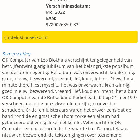
Verschijningsdatum:
Mei 2022
EAN:
9789026359132
(Tijdelijk) uitverkocht
Samenvatting
OK Computer van Leo Blokhuis verschijnt ter gelegenheid van
het vijfentwintigjarig jubileum van het belangrijkste popalbum
van de jaren negentig. Het album was onverwacht, krankzinnig,
goed, nieuw, bezwerend, vreemd, lief, koud, intens. Phew, for a
minute there i lost myself… Het was onverwacht, krankzinnig,
goed, nieuw, bezwerend, vreemd, lief, koud en intens: het album
OK Computer van de Britse band Radiohead, dat op 21 mei 1997
verscheen, deed de muziekwereld op zijn grondvesten
schudden. Critici en luisteraars waren het erover eens dat de
band rond de enigmatische Thom Yorke een album had
gelanceerd dat zijn gelijke niet kende. Velen dichtten OK
Computer een haast profetische waarde toe. De muziek was
nieuw en bezwerend, de teksten gingen over toenemend