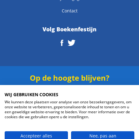
Contact
Volg Boekenfestijn
Op de hoogte blijven?
Schrijf je in voor onze
nieuwsbrief
.
WIJ GEBRUIKEN COOKIES
We kunnen deze plaatsen voor analyse van onze bezoekersgegevens, om
onze website te verbeteren, gepersonaliseerde inhoud te tonen en om u
een geweldige website-ervaring te bieden. Voor meer informatie over de
cookies die we gebruiken opent u de instellingen.
Verzenden
Accepteer alles
Nee, pas aan
© 2026 Boekenfestijn.com | website door
BlueMinds.nl