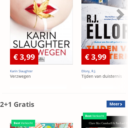
€ 3,99
€ 3,99
Karin Slaughter
Ellory, R.J.
Verzwegen
Tijden van duisternis
2+1 Gratis
Meer
Best
Verkocht
Best
Verkocht