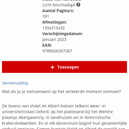
Licht beschadigd
Aantal Pagina's:
391
Afmetingen:
135x215x32
Verschijningsdatum:
Januari 2023
EAN:
9789026357367
Toevoegen
Samenvatting
Wat als je je zielsverwant op het verkeerde moment ontmoet?
De levens van Violet en Albert botsen telkens weer: in
universiteitsstad Oxford, op het platteland bij het Welshe
plaatsje Abergavenny, in landhuizen en in feministische
krakersbolwerken. En in elk decennium begint hun gezamenlijke
verhaal opnieuw. Samen kunnen Violet en Albert de wereld aan.