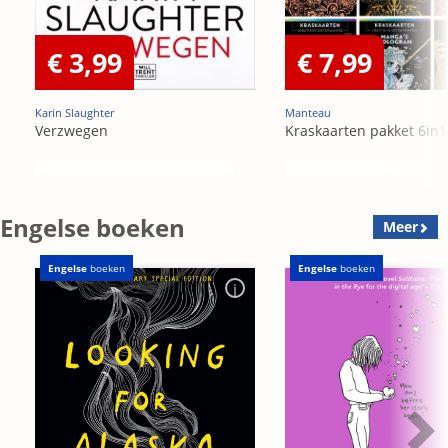
€ 3,99
€ 7,99
Karin Slaughter
Manteau
Verzwegen
Kraskaarten pakket 6in1
Engelse boeken
Meer
Engelse
boeken
Engelse
boeken