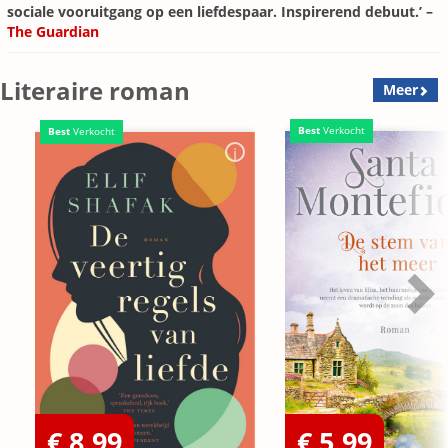
sociale vooruitgang op een liefdespaar. Inspirerend debuut.’ –
The Guardian
Literaire roman
Meer
Best
Verkocht
Best
Verkocht
€ 8,99
€ 5,99