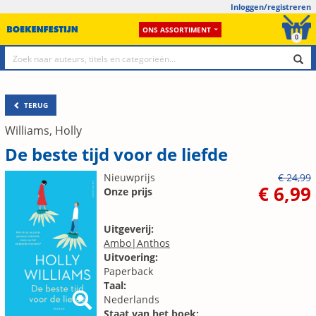
Inloggen/registreren
ONS ASSORTIMENT
0
TERUG
Williams, Holly
De beste tijd voor de liefde
Nieuwprijs
€ 24,99
€ 6,99
Onze prijs
Uitgeverij:
Ambo|Anthos
Uitvoering:
Paperback
Taal:
Nederlands
Staat van het boek: