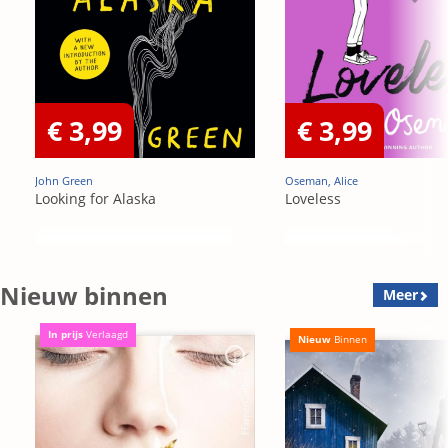
€ 3,99
€ 3,99
John Green
Oseman, Alice
Looking for Alaska
Loveless
Nieuw binnen
Meer
In prijs
Verlaagd
Nieuw
Binnen