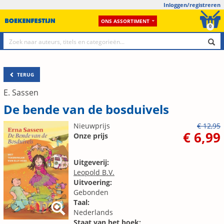
Inloggen/registreren
ONS ASSORTIMENT
0
TERUG
E. Sassen
De bende van de bosduivels
Nieuwprijs
€ 12,95
€ 6,99
Onze prijs
Uitgeverij:
Leopold B.V.
Uitvoering:
Gebonden
Taal:
Nederlands
Staat van het boek: