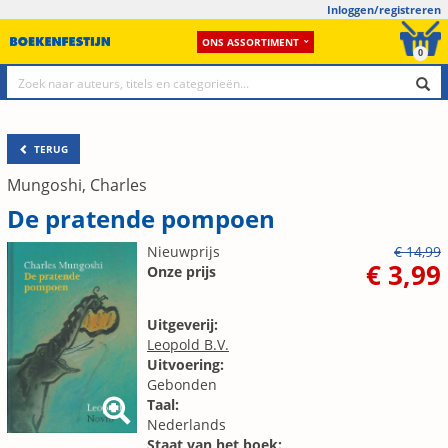
Inloggen/registreren
ONS ASSORTIMENT
0
TERUG
Mungoshi, Charles
De pratende pompoen
Nieuwprijs
€ 14,99
€ 3,99
Onze prijs
Uitgeverij:
Leopold B.V.
Uitvoering:
Gebonden
Taal:
Nederlands
Staat van het boek: