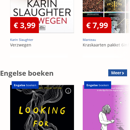
€ 3,99
€ 7,99
Karin Slaughter
Manteau
Verzwegen
Kraskaarten pakket 6in1
Engelse boeken
Meer
Engelse
boeken
Engelse
boeken