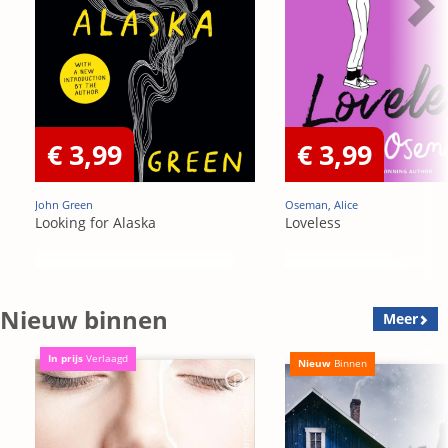
€ 3,99
€ 3,99
John Green
Oseman, Alice
Looking for Alaska
Loveless
Nieuw binnen
Meer
In prijs
Verlaagd
Nieuw
Binnen