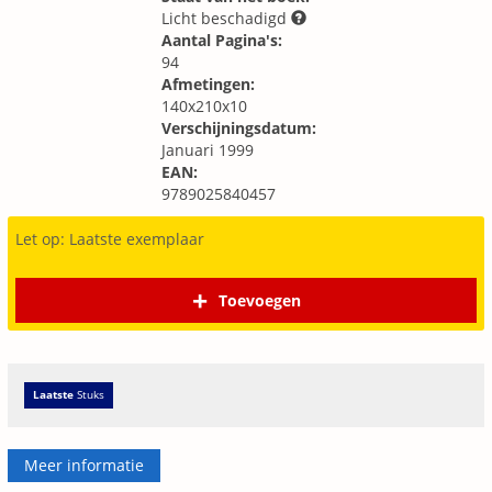
Licht beschadigd
Aantal Pagina's:
94
Afmetingen:
140x210x10
Verschijningsdatum:
Januari 1999
EAN:
9789025840457
Let op: Laatste exemplaar
Toevoegen
Laatste
Stuks
Meer informatie