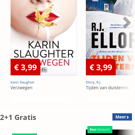
€ 3,99
€ 3,99
Karin Slaughter
Ellory, R.J.
Verzwegen
Tijden van duisternis
2+1 Gratis
Meer
Best
Verkocht