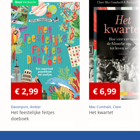
Best
Verkocht
€ 2,99
€ 6,99
Davenport, Amber
Mac Cumhaill, Clare
Het feestelijke feitjes
Het kwartet
doeboek