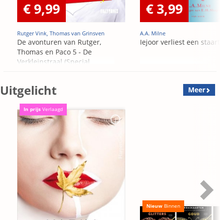
€ 9,99
€ 3,99
Rutger Vink, Thomas van Grinsven
A.A. Milne
De avonturen van Rutger,
Iejoor verliest een staart
Thomas en Paco 5 - De
Verkleinstraal (Special
Edition)
Uitgelicht
Meer
In prijs
Verlaagd
Nieuw
Binnen