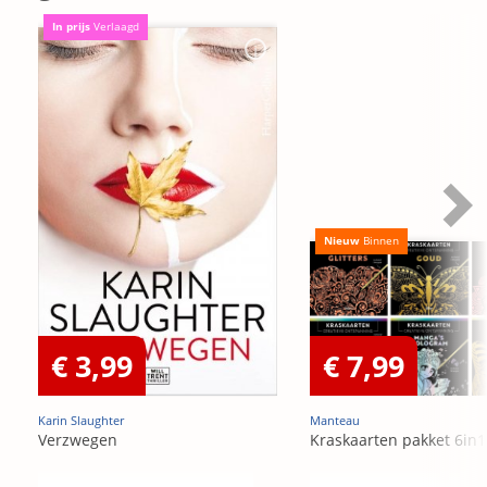
In prijs
Verlaagd
Nieuw
Binnen
€ 3,99
€ 7,99
Karin Slaughter
Manteau
Verzwegen
Kraskaarten pakket 6in1