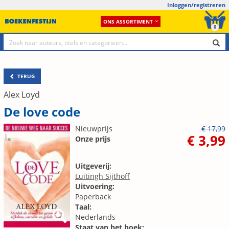
Inloggen/registreren
ONS ASSORTIMENT
0
TERUG
Alex Loyd
De love code
Nieuwprijs
€ 17,99
€ 3,99
Onze prijs
Uitgeverij:
Luitingh Sijthoff
Uitvoering:
Paperback
Taal:
Nederlands
Staat van het boek: