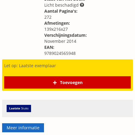
Licht beschadigd
Aantal Pagina's:
272
Afmetingen:
139x216x27
Verschijningsdatum:
November 2014
EAN:
9789024565948
Let op: Laatste exemplaar
Toevoegen
Laatste
Stuks
Meer informatie