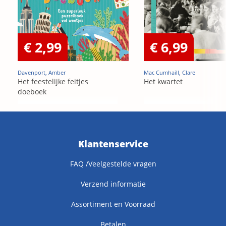
€ 2,99
€ 6,99
Davenport, Amber
Mac Cumhaill, Clare
Het feestelijke feitjes
Het kwartet
doeboek
Klantenservice
FAQ /Veelgestelde vragen
Verzend informatie
Assortiment en Voorraad
Betalen