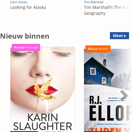
John Green
Tim Marshall
Looking for Alaska
Tim Marshall's The Futu
Geography
Nieuw binnen
Meer
In prijs
Verlaagd
Nieuw
Binnen