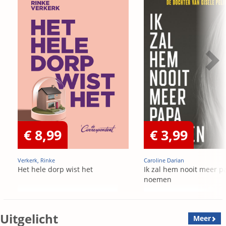
€ 8,99
€ 3,99
Verkerk, Rinke
Caroline Darian
Het hele dorp wist het
Ik zal hem nooit meer p
noemen
Uitgelicht
Meer