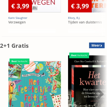
€ 3,99
€ 3,99
Karin Slaughter
Ellory, R.J.
Verzwegen
Tijden van duisternis
2+1 Gratis
Meer
Best
Verkocht
Best
Verkocht