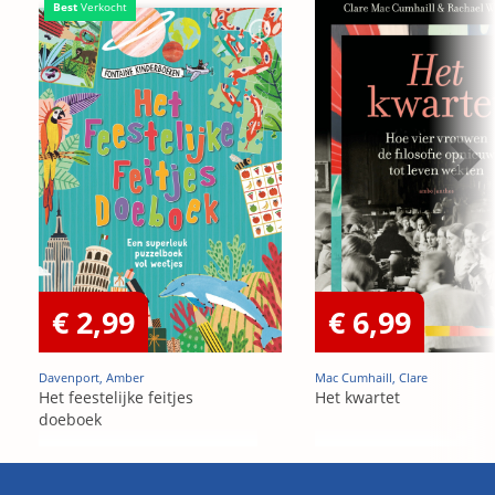
Best
Verkocht
€ 2,99
€ 6,99
Davenport, Amber
Mac Cumhaill, Clare
Het feestelijke feitjes
Het kwartet
doeboek