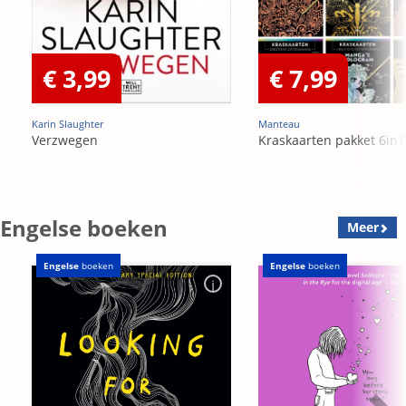
€ 3,99
€ 7,99
Karin Slaughter
Manteau
Verzwegen
Kraskaarten pakket 6in1
Engelse boeken
Meer
Engelse
boeken
Engelse
boeken