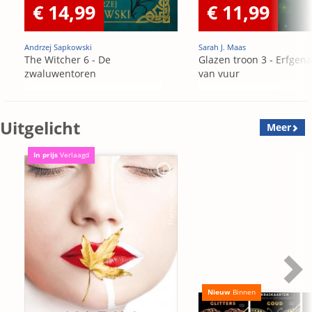
€ 14,99
€ 11,99
Andrzej Sapkowski
Sarah J. Maas
The Witcher 6 - De
Glazen troon 3 - Erfgen
zwaluwentoren
van vuur
Uitgelicht
Meer
In prijs
Verlaagd
Nieuw
Binnen