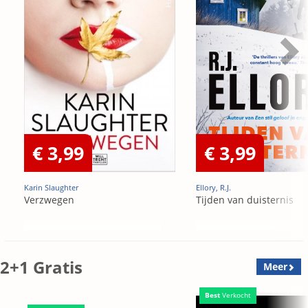
€ 3,99
€ 3,99
Karin Slaughter
Ellory, R.J.
Verzwegen
Tijden van duisternis
2+1 Gratis
Meer
Best
Verkocht