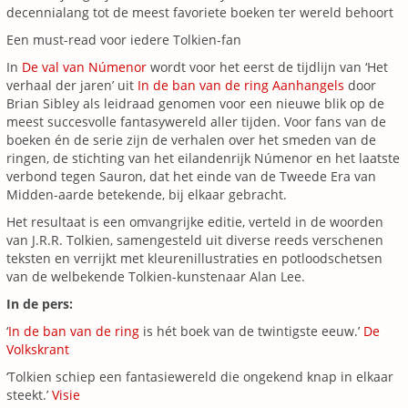
decennialang tot de meest favoriete boeken ter wereld behoort
Een must-read voor iedere Tolkien-fan
In
De val van Númenor
wordt voor het eerst de tijdlijn van ‘Het
verhaal der jaren’ uit
In de ban van de ring Aanhangels
door
Brian Sibley als leidraad genomen voor een nieuwe blik op de
meest succesvolle fantasywereld aller tijden. Voor fans van de
boeken én de serie zijn de verhalen over het smeden van de
ringen, de stichting van het eilandenrijk Númenor en het laatste
verbond tegen Sauron, dat het einde van de Tweede Era van
Midden-aarde betekende, bij elkaar gebracht.
Het resultaat is een omvangrijke editie, verteld in de woorden
van J.R.R. Tolkien, samengesteld uit diverse reeds verschenen
teksten en verrijkt met kleurenillustraties en potloodschetsen
van de welbekende Tolkien-kunstenaar Alan Lee.
In de pers:
‘
In de ban van de ring
is hét boek van de twintigste eeuw.’
De
Volkskrant
‘Tolkien schiep een fantasiewereld die ongekend knap in elkaar
steekt.’
Visie