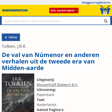
Inloggen/registreren
ONS ASSORTIMENT
0
TERUG
Tolkien, J.R.R.
De val van Númenor en anderen
verhalen uit de tweede era van
Midden-aarde
Uitgeverij:
Meulenhoff Boekerij B.V.
Uitvoering:
Paperback
Taal:
Nederlands
Aantal Pagina's: