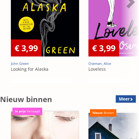
€ 3,99
€ 3,99
John Green
Oseman, Alice
Looking for Alaska
Loveless
Nieuw binnen
Meer
In prijs
Verlaagd
Nieuw
Binnen