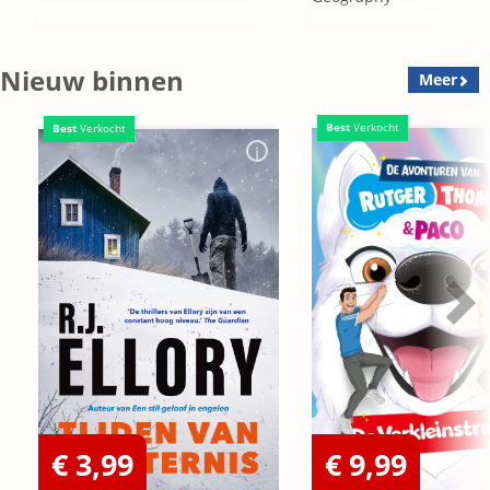
Nieuw binnen
Meer
Best
Verkocht
Best
Verkocht
€ 3,99
€ 9,99