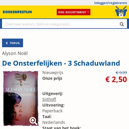
Inloggen/registreren
ONS ASSORTIMENT
0
TERUG
Alyson Noël
De Onsterfelijken - 3 Schaduwland
Nieuwprijs
€ 9,99
€ 2,50
Onze prijs
Uitgeverij:
Sijthoff
Uitvoering:
Paperback
Taal:
Nederlands
Staat van het boek: