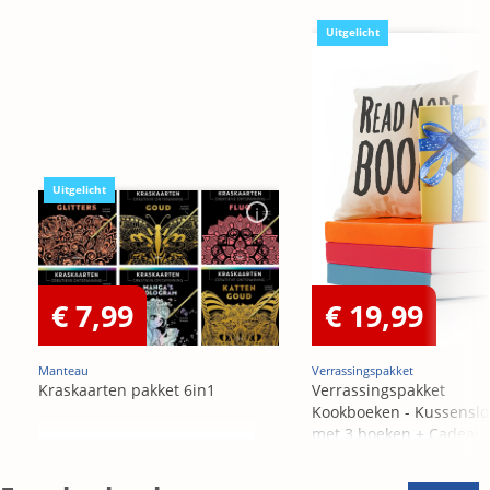
Uitgelicht
Uitgelicht
€ 7,99
€ 19,99
Manteau
Verrassingspakket
Kraskaarten pakket 6in1
Verrassingspakket
Kookboeken - Kussensl
met 3 boeken + Cadeau
OP=OP