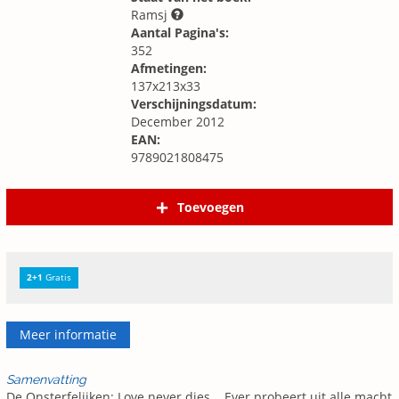
Ramsj
Aantal Pagina's:
352
Afmetingen:
137x213x33
Verschijningsdatum:
December 2012
EAN:
9789021808475
Toevoegen
2+1
Gratis
Meer informatie
Samenvatting
De Onsterfelijken: Love never dies... Ever probeert uit alle macht