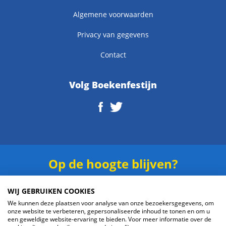
Algemene voorwaarden
Privacy van gegevens
Contact
Volg Boekenfestijn
Op de hoogte blijven?
Schrijf je in voor onze
nieuwsbrief
.
WIJ GEBRUIKEN COOKIES
We kunnen deze plaatsen voor analyse van onze bezoekersgegevens, om
onze website te verbeteren, gepersonaliseerde inhoud te tonen en om u
een geweldige website-ervaring te bieden. Voor meer informatie over de