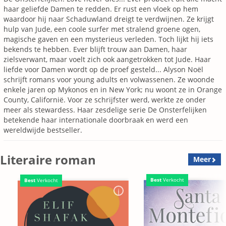
haar geliefde Damen te redden. Er rust een vloek op hem
waardoor hij naar Schaduwland dreigt te verdwijnen. Ze krijgt
hulp van Jude, een coole surfer met stralend groene ogen,
magische gaven en een mysterieus verleden. Toch lijkt hij iets
bekends te hebben. Ever blijft trouw aan Damen, haar
zielsverwant, maar voelt zich ook aangetrokken tot Jude. Haar
liefde voor Damen wordt op de proef gesteld... Alyson Noël
schrijft romans voor young adults en volwassenen. Ze woonde
enkele jaren op Mykonos en in New York; nu woont ze in Orange
County, Californië. Voor ze schrijfster werd, werkte ze onder
meer als stewardess. Haar zesdelige serie De Onsterfelijken
betekende haar internationale doorbraak en werd een
wereldwijde bestseller.
Literaire roman
Meer
Best
Verkocht
Best
Verkocht