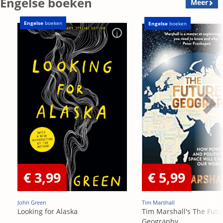
Engelse boeken
Meer
Engelse
boeken
Engelse
boeken
€ 3,99
€ 5,99
John Green
Tim Marshall
Looking for Alaska
Tim Marshall's The Futu
Geography