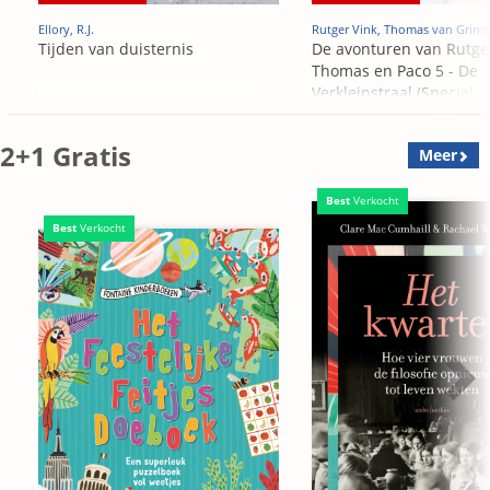
Ellory, R.J.
Rutger Vink, Thomas van Grins
Tijden van duisternis
De avonturen van Rutge
Thomas en Paco 5 - De
Verkleinstraal (Special
Edition)
2+1 Gratis
Meer
Best
Verkocht
Best
Verkocht