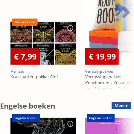
Nieuw
Binnen
€ 7,99
€ 19,99
Manteau
Verrassingspakket
Kraskaarten pakket 6in1
Verrassingspakket
Kookboeken - Kussensl
met 3 boeken + Cadeau
OP=OP
Engelse boeken
Meer
Engelse
boeken
Engelse
boeken