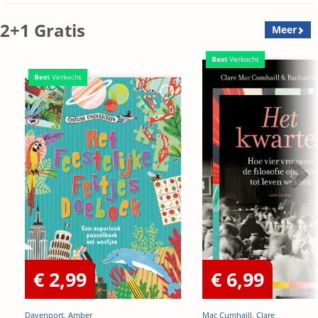
Edition)
2+1 Gratis
Meer
Best
Verkocht
Best
Verkocht
€ 2,99
€ 6,99
Davenport, Amber
Mac Cumhaill, Clare