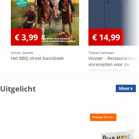
€ 3,99
€ 14,99
Schuil, Garrelt
Tobias Camman
Het BBQ street basisboek
Visvoer - Restaurantwaa
visrecepten voor de
ambitieuze thuiskok
Uitgelicht
Meer
Nieuw
Binnen