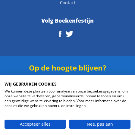
Contact
Volg Boekenfestijn
Op de hoogte blijven?
Schrijf je in voor onze
nieuwsbrief
.
WIJ GEBRUIKEN COOKIES
We kunnen deze plaatsen voor analyse van onze bezoekersgegevens, om
onze website te verbeteren, gepersonaliseerde inhoud te tonen en om u
een geweldige website-ervaring te bieden. Voor meer informatie over de
cookies die we gebruiken opent u de instellingen.
Verzenden
Accepteer alles
Nee, pas aan
© 2026 Boekenfestijn.com | website door
BlueMinds.nl