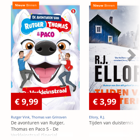
Nieuw
Binnen
Nieuw
Binnen
€ 9,99
€ 3,99
Rutger Vink, Thomas van Grinsven
Ellory, R.J.
De avonturen van Rutger,
Tijden van duisternis
Thomas en Paco 5 - De
Verkleinstraal (Special